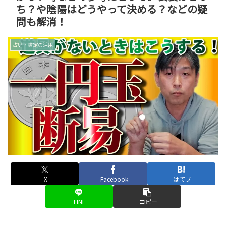
ち？や陰陽はどうやって決める？などの疑
問も解消！
占い・鑑定の活用
X
Facebook
はてブ
LINE
コピー