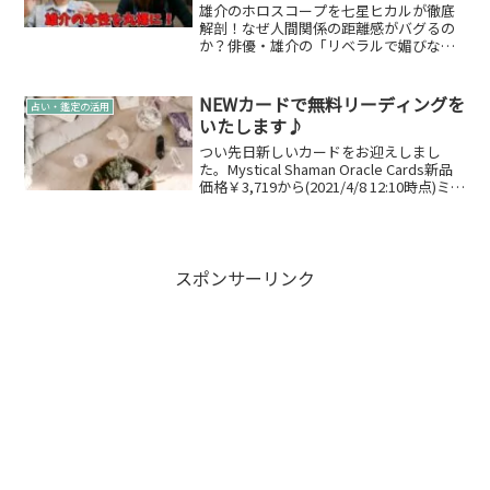
な本性と、アイドル気質な承認欲
雄介のホロスコープを七星ヒカルが徹底
求の正体
解剖！なぜ人間関係の距離感がバグるの
か？俳優・雄介の「リベラルで媚びな
い」本性を星回りから解き明かします。
承認欲求と不器用な誠実さが同居する、
その本当の素顔とは？
NEWカードで無料リーディングを
占い・鑑定の活用
いたします♪
つい先日新しいカードをお迎えしまし
た。Mystical Shaman Oracle Cards新品
価格￥3,719から(2021/4/8 12:10時点)ミス
ティカルシャーマンオラクルカード(ビジ
ョンクエストボックス)特別版 (オラクル
カー...
スポンサーリンク