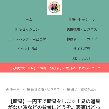
ホーム
言語化セッション
対話セッション
感性戦略・ビジネス
ライフハック・自己理解
縁ぱす・アーカイブ
イベント情報
サイト概要
お問い合わせ
【大切なお知らせ】2026年「縁ぱす」と雄介のこれからについて
ホーム
感性戦略・ビジネス
占い・鑑定の活用
【断易】一円玉で断易をします！易の道具
がない時などの参考にどうぞ。表裏はどっ