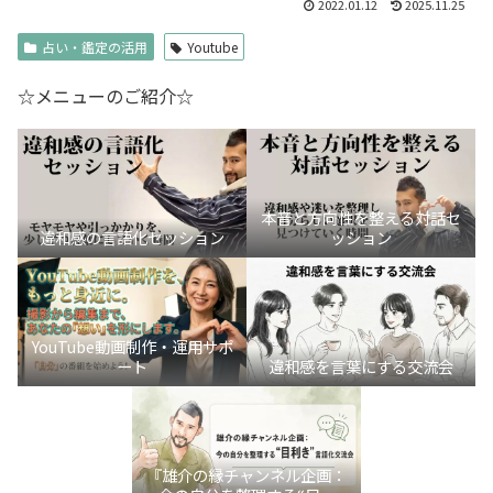
2022.01.12
2025.11.25
占い・鑑定の活用
Youtube
☆メニューのご紹介☆
本音と方向性を整える対話セ
違和感の言語化セッション
ッション
YouTube動画制作・運用サポ
ート
違和感を言葉にする交流会
『雄介の縁チャンネル企画：