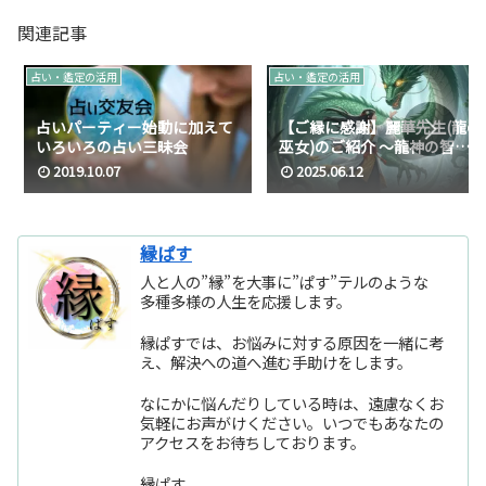
関連記事
占い・鑑定の活用
占い・鑑定の活用
占いパーティー始動に加えて
【ご縁に感謝】麗華先生(龍の
いろいろの占い三昧会
巫女)のご紹介 ～龍神の智慧
を降ろす癒やし人～
2019.10.07
2025.06.12
縁ぱす
人と人の”縁”を大事に”ぱす”テルのような
多種多様の人生を応援します。
縁ぱすでは、お悩みに対する原因を一緒に考
え、解決への道へ進む手助けをします。
なにかに悩んだりしている時は、遠慮なくお
気軽にお声がけください。いつでもあなたの
アクセスをお待ちしております。
縁ぱす