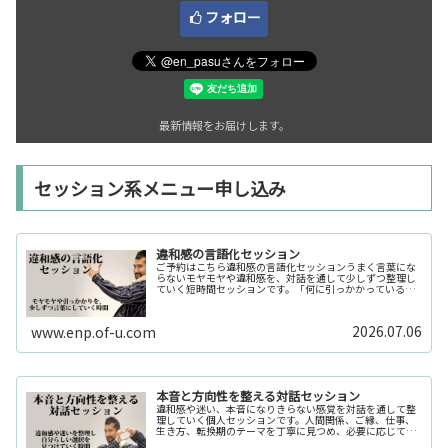
フォロー
最新情報をお届けします。
セッション系メニュー申し込み
違和感の言語化セッション
ご予約はこちら違和感の言語化セッションうまく言葉にな
らないモヤモヤや違和感を、対話を通して少しずつ整理し
ていく短時間セッションです。「何に引っかかっているの
か分からない」「今の自分の状態を整理したい」そんな時
の入口としてご利用いただけます。...
2026.07.06
www.enp.of-u.com
本音と方向性を整える対話セッション
違和感や迷い、本音になりきらない感覚を対話を通して整
理していく個人セッションです。人間関係、ご縁、仕事、
生き方、転換期のテーマを丁寧に見つめ、必要に応じてカ
ードや感性の視点も補助的に用います。