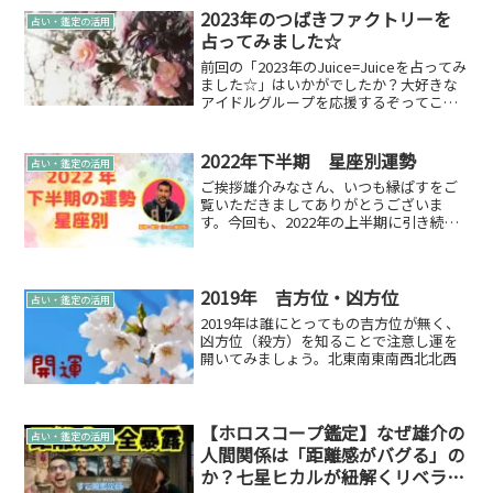
変わってきますが...
2023年のつばきファクトリーを
占い・鑑定の活用
占ってみました☆
前回の「2023年のJuice=Juiceを占ってみ
ました☆」はいかがでしたか？大好きな
アイドルグループを応援するぞってこと
でこのシリーズ続けてまいります！今回
は「モーニング娘。’23」「アンジュル
ム」「Juice=Juice」に続き「つば...
2022年下半期 星座別運勢
占い・鑑定の活用
ご挨拶雄介みなさん、いつも縁ぱすをご
覧いただきましてありがとうございま
す。今回も、2022年の上半期に引き続き
いつも見てくださっている感謝の気持ち
もかねて2022年の下半期 星座別運勢を
占いお届けします。現在、多くの占いが
ある中でこちらのペ...
2019年 吉方位・凶方位
占い・鑑定の活用
2019年は誰にとってもの吉方位が無く、
凶方位（殺方）を知ることで注意し運を
開いてみましょう。北東南東南西北北西
【ホロスコープ鑑定】なぜ雄介の
占い・鑑定の活用
人間関係は「距離感がバグる」の
か？七星ヒカルが紐解くリベラル