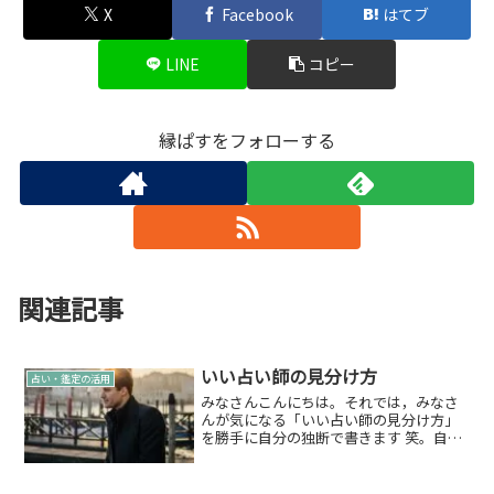
X
Facebook
はてブ
LINE
コピー
縁ぱすをフォローする
関連記事
いい占い師の見分け方
占い・鑑定の活用
みなさんこんにちは。それでは，みなさ
んが気になる「いい占い師の見分け方」
を勝手に自分の独断で書きます 笑。自分
は四柱推命をメインにやりますが，四柱
推命は‘特殊な力’的なものは使わないの
で，‘特殊な力’系の占いとなると少し話が