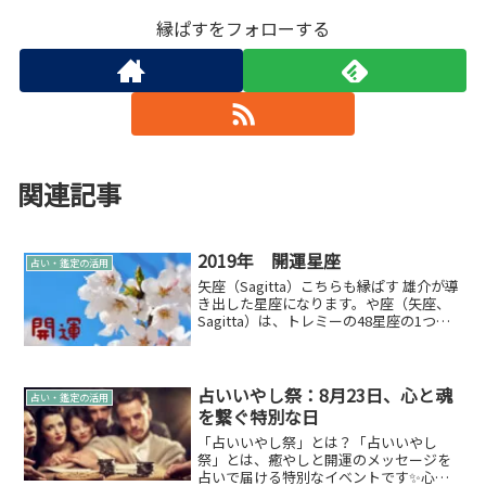
縁ぱすをフォローする
関連記事
2019年 開運星座
占い・鑑定の活用
矢座（Sagitta）こちらも縁ぱす 雄介が導
き出した星座になります。や座（矢座、
Sagitta）は、トレミーの48星座の1つ。
全天でみなみじゅうじ座、こうま座につ
いで3番目に小さい。この星座が占有する
南北の角度は最も小さい。つまり、矢の...
占いいやし祭：8月23日、心と魂
占い・鑑定の活用
を繋ぐ特別な日
「占いいやし祭」とは？「占いいやし
祭」とは、癒やしと開運のメッセージを
占いで届ける特別なイベントです✨心に