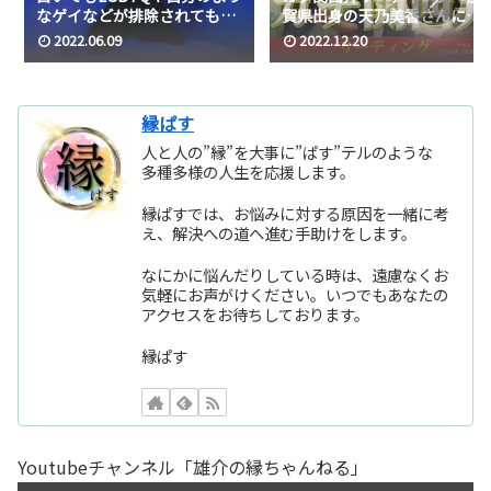
なゲイなどが排除されてもい
賀県出身の天乃美香さんに関
るという話
西弁でタロット占いを…
2022.06.09
2022.12.20
縁ぱす
人と人の”縁”を大事に”ぱす”テルのような
多種多様の人生を応援します。
縁ぱすでは、お悩みに対する原因を一緒に考
え、解決への道へ進む手助けをします。
なにかに悩んだりしている時は、遠慮なくお
気軽にお声がけください。いつでもあなたの
アクセスをお待ちしております。
縁ぱす
Youtubeチャンネル「雄介の縁ちゃんねる」