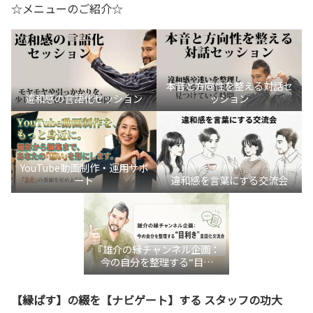
☆メニューのご紹介☆
本音と方向性を整える対話セ
違和感の言語化セッション
ッション
YouTube動画制作・運用サポ
ート
違和感を言葉にする交流会
『雄介の縁チャンネル企画：
今の自分を整理する“目利
き”言語化交流会』
【縁ぱす】の綴を【ナビゲート】する スタッフの功大