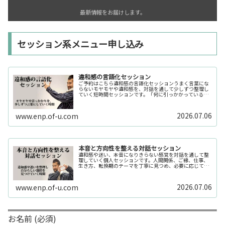
最新情報をお届けします。
セッション系メニュー申し込み
違和感の言語化セッション
ご予約はこちら違和感の言語化セッションうまく言葉にな
らないモヤモヤや違和感を、対話を通して少しずつ整理し
ていく短時間セッションです。「何に引っかかっているの
か分からない」「今の自分の状態を整理したい」そんな時
の入口としてご利用いただけます。...
2026.07.06
www.enp.of-u.com
本音と方向性を整える対話セッション
違和感や迷い、本音になりきらない感覚を対話を通して整
理していく個人セッションです。人間関係、ご縁、仕事、
生き方、転換期のテーマを丁寧に見つめ、必要に応じてカ
ードや感性の視点も補助的に用います。
2026.07.06
www.enp.of-u.com
お名前 (必須)