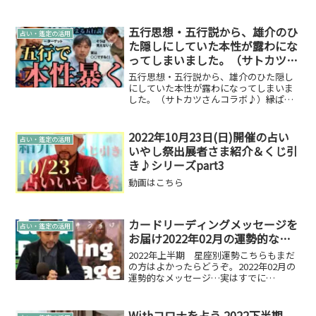
寄り添い、魂を温かく包み込みながら、
あなたの人生に光を灯します。開催日時
第10回：2023.08.23（水）13:00～17:00開
五行思想・五行説から、雄介のひ
占い・鑑定の活用
催...
た隠しにしていた本性が露わにな
ってしまいました。（サトカツさ
んコラボ♪）
五行思想・五行説から、雄介のひた隠し
にしていた本性が露わになってしまいま
した。（サトカツさんコラボ♪）縁ぱす
なチャンネル2021年中に登録者数1000人
を目指して活動をしております。動画は
こちら
2022年10月23日(日)開催の占い
占い・鑑定の活用
いやし祭出展者さま紹介＆くじ引
き♪シリーズpart3
動画はこちら
カードリーディングメッセージを
占い・鑑定の活用
お届け2022年02月の運勢的な…
2022年上半期 星座別運勢こちらもまだ
の方はよかったらどうぞ。2022年02月の
運勢的なメッセージ…実はすでに
Youtubeのライブ配信的なものや
Instagramですでに2022年2月のカードリ
ーディングメッセージをお届けしていた
Withコロナを占う 2022下半期