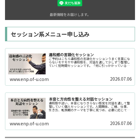
最新情報をお届けします。
セッション系メニュー申し込み
違和感の言語化セッション
ご予約はこちら違和感の言語化セッションうまく言葉にな
らないモヤモヤや違和感を、対話を通して少しずつ整理し
ていく短時間セッションです。「何に引っかかっているの
か分からない」「今の自分の状態を整理したい」そんな時
の入口としてご利用いただけます。...
2026.07.06
www.enp.of-u.com
本音と方向性を整える対話セッション
違和感や迷い、本音になりきらない感覚を対話を通して整
理していく個人セッションです。人間関係、ご縁、仕事、
生き方、転換期のテーマを丁寧に見つめ、必要に応じてカ
ードや感性の視点も補助的に用います。
2026.07.06
www.enp.of-u.com