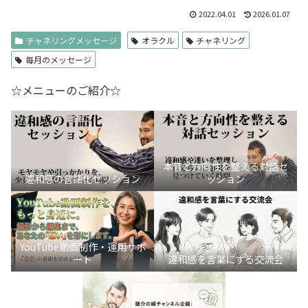
2022.04.01
2026.01.07
チャネリングメッセージ
オラクル
チャネリング
毎月のメッセージ
☆メニューのご紹介☆
本音と方向性を整える対話セ
違和感の言語化セッション
ッション
YouTube動画制作・運用サポ
ート
違和感を言葉にする交流会