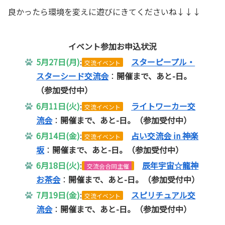
良かったら環境を変えに遊びにきてくださいね↓↓↓
イベント参加お申込状況
5月27日(月)
:
スターピープル・
交流イベント
スターシード交流会
：
開催まで、あと-日。
（参加受付中
）
6月11日(火)
:
ライトワーカー交
交流イベント
流会
：
開催まで、あと-日。
（参加受付中
）
6月14日(金)
:
占い交流会 in 神楽
交流イベント
坂
：
開催まで、あと-日。
（参加受付中
）
6月18日(火)
:
辰年宇宙☆龍神
交流会合同主催
お茶会
：
開催まで、あと-日。
（参加受付中
）
7月19日(金)
:
スピリチュアル交
交流イベント
流会
：
開催まで、あと-日。
（参加受付中
）