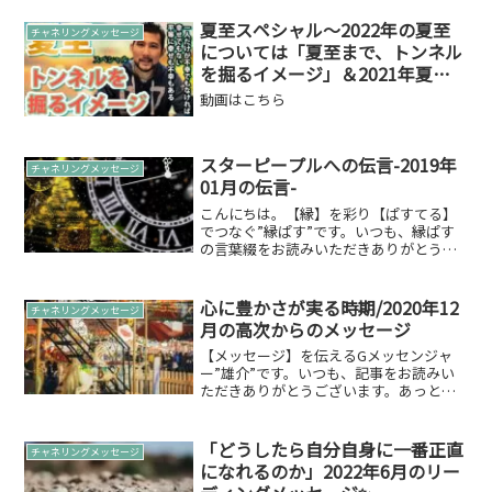
業にしておりますので2022年もせっかく
なので、この場所に辿り着かれた方へメ
夏至スペシャル～2022年の夏至
チャネリングメッセージ
ッセージを書き...
については「夏至まで、トンネル
を掘るイメージ」＆2021年夏至
に頂いた神様のお言葉をお届け～
動画はこちら
スターピープルへの伝言-2019年
チャネリングメッセージ
01月の伝言-
こんにちは。【縁】を彩り【ぱすてる】
でつなぐ”縁ぱす”です。いつも、縁ぱす
の言葉綴をお読みいただきありがとうご
ざいます。本日は「スターピープルへの
伝言-2019年01月の伝言-」をお伝えした
いと思います。 2019年01月の伝言スター
心に豊かさが実る時期/2020年12
チャネリングメッセージ
ピープ...
月の高次からのメッセージ
【メッセージ】を伝えるGメッセンジャ
ー”雄介”です。いつも、記事をお読みい
ただきありがとうございます。あっとい
う間に今年も残すところ、12月になりま
した。それでは、今月の高次元からのメ
ッセージをお伝えします。2020年12月の
「どうしたら自分自身に一番正直
チャネリングメッセージ
メッセージ心に...
になれるのか」2022年6月のリー