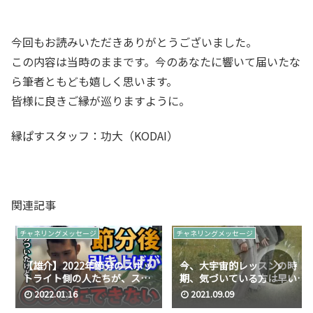
今回もお読みいただきありがとうございました。
この内容は当時のままです。今のあなたに響いて届いたな
ら筆者ともども嬉しく思います。
皆様に良きご縁が巡りますように。
縁ぱすスタッフ：功大（KODAI）
関連記事
チャネリングメッセージ
チャネリングメッセージ
【雄介】2022年節分のスポッ
今、大宇宙的レッスンの時
トライト側の人たちが、ステ
期、気づいている方は早い
ージアップを相手へ○○○に
↑/2021年09月の高次元メッ
2022.01.16
2021.09.09
できない【切り抜き】
セージ