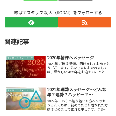
縁ぱすスタッフ 功大（KODAI）をフォローする
関連記事
2020年皆様へメッセージ
チャネリングメッセージ
2020年 ご挨拶 新年、明けましておめでと
うございます。みなさまにおかれまして
は、輝かしい2020年をお迎えのこととお
喜び申し上げます。また、昨年中は、ス
ターリーリーブスサロンのオープンなど
でも多大なるご尽力をいただき大変感謝
しております...
2022年運勢メッセージ～どんな
チャネリングメッセージ
年？運勢？ハッピー？～
2022年 こちらへ辿り着いた方へメッセー
ジこんにちは、初めてたどり着かれた方
ははじめまして雄介と申します。まぁ、
雄介自身メッセージをお届けするのを生