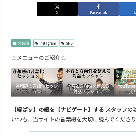
X
Facebook
言葉綴
Instagram
SNS
☆メニューのご紹介☆
違和感の言語化セッシ
本音と方向性を整える
YouTu
ョン
対話セッション
用
【縁ぱす】の綴を【ナビゲート】する スタッフの功
いつも、当サイトの言葉綴を大切に読んでくださり