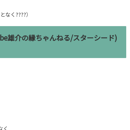
なく????）
ube雄介の縁ちゃんねる/スターシード)
なく