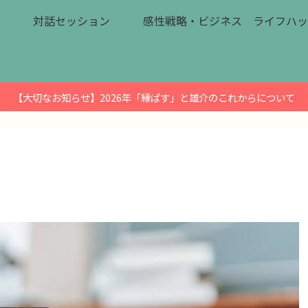
対話セッション
感性戦略・ビジネス
ライフハッ
【大切なお知らせ】2026年「縁ぱす」と雄介のこれからについて