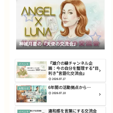
神城月星の『天使の交流会』
『雄介の縁チャンネル企
イベント
画：今の自分を整理する“目
利き”言語化交流会』
2026.07.17
6年間の活動拠点から…
お知らせ
2026.07.10
違和感を言葉にする交流会
イベント