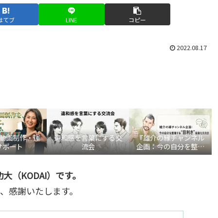
はてブ
LINE
コピー
2022.08.17
be動画制作・運
違和感を言葉にする交
『雄介の縁チャンネル
サポート
流会
企画：今の自分を整理
する“目利き”言語化交
流会』
大（KODAI）です。
、感謝いたします。