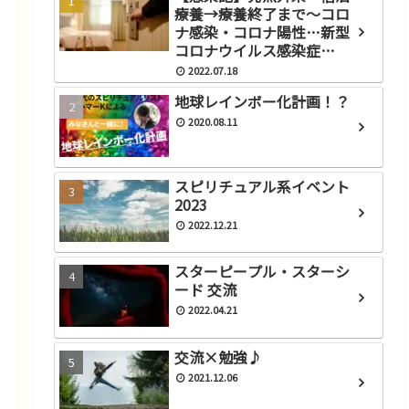
療養→療養終了まで～コロ
ナ感染・コロナ陽性…新型
コロナウイルス感染症
(COVID‑19)にかかったと思
2022.07.18
ったら？
地球レインボー化計画！？
2020.08.11
スピリチュアル系イベント
2023
2022.12.21
スターピープル・スターシ
ード 交流
2022.04.21
交流×勉強♪
2021.12.06