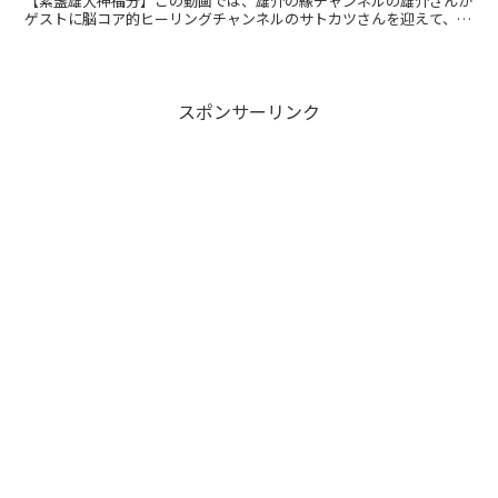
【素盞雄大神福分】この動画では、雄介の縁チャンネルの雄介さんが
ゲストに脳コア的ヒーリングチャンネルのサトカツさんを迎えて、
2025年の活動について語っています。特に、雄介さんが...
スポンサーリンク