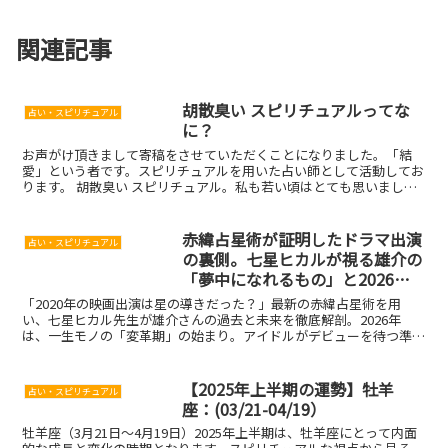
関連記事
胡散臭い スピリチュアルってな
占い・スピリチュアル
に？
お声がけ頂きまして寄稿をさせていただくことになりました。「結
愛」という者です。スピリチュアルを用いた占い師として活動してお
ります。 胡散臭い スピリチュアル。私も若い頃はとても思いまし
た。スピリチュアルってなんだか胡散臭いし、スピリチュアル...
赤緯占星術が証明したドラマ出演
占い・スピリチュアル
の裏側。七星ヒカルが視る雄介の
「夢中になれるもの」と2026年
以降の全貌
「2020年の映画出演は星の導きだった？」最新の赤緯占星術を用
い、七星ヒカル先生が雄介さんの過去と未来を徹底解剖。2026年
は、一生モノの「変革期」の始まり。アイドルがデビューを待つ準備
期間のようなワクワクする3年間の過ごし方と、10年続く新フェーズ
の正体を公開します。
【2025年上半期の運勢】牡羊
占い・スピリチュアル
座：(03/21-04/19）
牡羊座（3月21日〜4月19日）2025年上半期は、牡羊座にとって内面