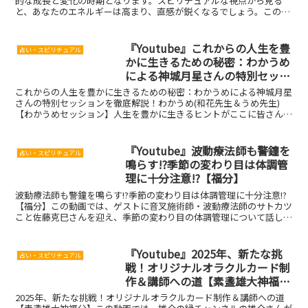
的な成長と変化の時期となります。スピリチュアルな視点から見る
と、あなたのエネルギーは高まり、直感が鋭くなるでしょう。この時
期に内なる声に耳を傾け、心の声を大切にすることが...
『Youtube』これからの人生を豊
占い・スピリチュアル
かに生きるための秘密：わかうめ
による神城月星さんの特別セッシ
ョンを徹底解説！
これからの人生を豊かに生きるための秘密：わかうめによる神城月星
さんの特別セッションを徹底解説！わかうめ(和花先生＆うめ先生)
【わかうめセッション】人生を豊かに生きるヒントがここに皆さん
は、これからの人生をより豊かに、そして輝かしいものにした...
『Youtube』波動療法師も警鐘を
占い・スピリチュアル
鳴らす!?季節の変わり目は体調管
理に十分注意!?【福分】
波動療法師も警鐘を鳴らす!?季節の変わり目は体調管理に十分注意!?
【福分】この動画では、ゲストに音叉施術師・波動療法師のサトカツ
こと佐藤克巳さんを迎え、季節の変わり目の体調管理について話して
います。動画のポイント季節の変わり目の体調不良: ...
『Youtube』2025年、新たな挑
占い・スピリチュアル
戦！オリジナルオラクルカード制
作＆講師への道【素盞雄大神福
分】
2025年、新たな挑戦！オリジナルオラクルカード制作＆講師への道