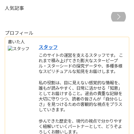
生きづらさの理由がわかる？
スピリチュアル的考察！夏の
人気記事
地上の天使「アースエンジェ
異常気象
ル」のお話
プロフィール
書いた人
スタッフ
このサイトの運営を支えるスタッフです。 こ
れまで積み上げてきた膨大なスターピープ
ル・スターシードの探究データや、多種多様
なスピリチュアルな知見をお届けします。
私の役割は、目に見えない感覚的な情報を、
誰もが読みやすく、日常に活かせる「知恵」
としてお届けすること。過去の貴重な記録を
大切に守りつつ、読者の皆さんが「自分らし
さ」を見つけるための客観的な視点をプラス
していきます。
歩んできた歴史を、現代の視点で分かりやす
く紐解いていくパートナーとして、どうぞよ
ろしくお願いします。