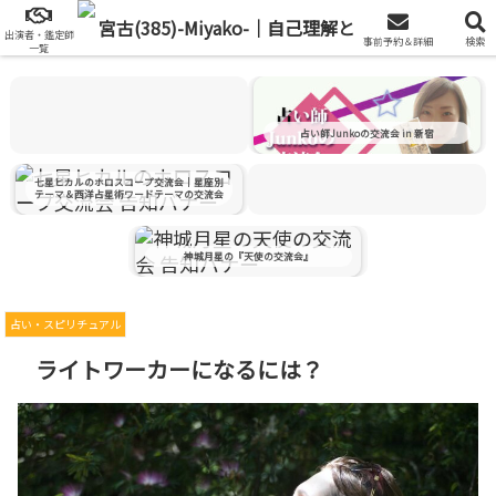
出演者一覧を見る
出演者・鑑定師
事前予約＆詳細
検索
出演者・鑑定師一覧
出演につきまして
一覧
2026.09.25 Fri "JYM"
占い師Junkoの交流会 in 新宿
占い練習＆交流会 in 西新宿
七星ヒカルのホロスコープ交流会｜星座別
テーマ＆西洋占星術ワードテーマの交流会
神城月星の『天使の交流会』
占い・スピリチュアル
ライトワーカーになるには？