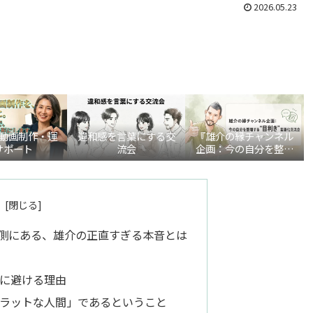
2026.05.23
be動画制作・運
違和感を言葉にする交
『雄介の縁チャンネル
サポート
流会
企画：今の自分を整理
する“目利き”言語化交
流会』
側にある、雄介の正直すぎる本音とは
に避ける理由
ラットな人間」であるということ