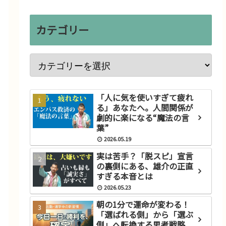
カテゴリー
「人に気を使いすぎて疲れ
る」あなたへ。人間関係が
劇的に楽になる“魔法の言
葉”
2026.05.19
実は苦手？「脱スピ」宣言
の裏側にある、雄介の正直
すぎる本音とは
2026.05.23
朝の1分で運命が変わる！
「選ばれる側」から「選ぶ
側」へ転換する思考戦略