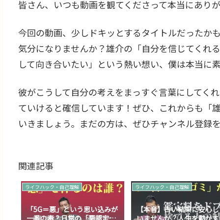
皆さん、いつも動画を観てくださって本当にあり
今回の動画、少しドキッとするタイトルだったか
気分になりませんか？雄介の「自分を信じてくれ
して向き合いたい」という熱い想い、僕は本当に
彼がこうして自分の考えをまっすぐ言葉にしてくれ
ていけると確信しています！ぜひ、これからも「
いきましょう。まだの方は、ぜひチャンネル登録
関連記事
ライフハック・自己理解
ライフハック・自己理解
「5G＝悪」という思い込みが
【本音】占い結果に安心し
一番の毒？日常の「悪認定」
いませんか？人生を動かす