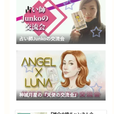
占い師Junkoの交流会
神城月星の『天使の交流会』