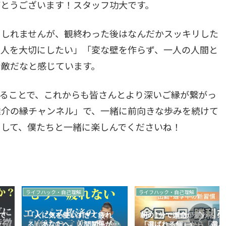
がとうございます！スタッフ功大です。
もしれませんが、観終わった後はなんだかスッキリした
る人を大切にしたい」「変な壁を作らず、一人の人間と
素敵だなと感じています。
ることで、これからも皆さんとより深いご縁が繋がっ
雄介の縁チャンネル」で、一緒に前向きな歩みを続けて
をして、僕たちと一緒に楽しんでくださいね！
ライフハック・自己理解
ライフハック・自己理解
て
「人に気を使いすぎて疲れ
朝の1分で運命が変わる！
た
る」あなたへ。人間関係が劇
「選ばれる側」から「選ぶ