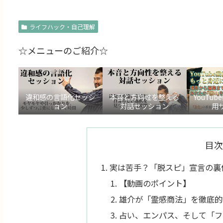
ライフハック・自己理解
☆メニューのご紹介☆
違和感の言語化セッシ
本音と方向性を整える
YouTu
ョン
対話セッション
用
目次
実は苦手？「脱スピ」宣言の裏
【動画のポイント】
雄介が「霊感商法」を徹底的
占い、エンパス、そして「フ