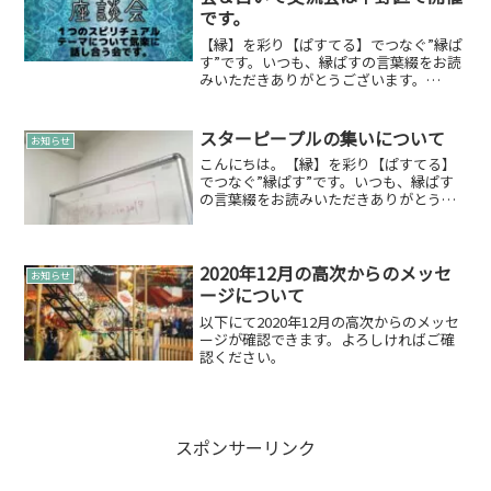
です。
【縁】を彩り【ぱすてる】でつなぐ”縁ぱ
す”です。いつも、縁ぱすの言葉綴をお読
みいただきありがとうございます。
12/1（火）のスピリチュアル座談会＆占
いで交流会は中野区で開催します今の所
少人数規模となりますが素敵なスペース
スターピープルの集いについて
お知らせ
を借りておりますので...
こんにちは。【縁】を彩り【ぱすてる】
でつなぐ”縁ぱす”です。いつも、縁ぱす
の言葉綴をお読みいただきありがとうご
ざいます。「スターピープルの集いにつ
いて」について綴らせていただきます。
本日は11月12日（月）はスターピープル
お茶会 in 2...
2020年12月の高次からのメッセ
お知らせ
ージについて
以下にて2020年12月の高次からのメッセ
ージが確認できます。よろしければご確
認ください。
スポンサーリンク