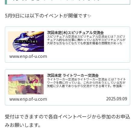
5月9日には以下のイベントが開催です✨
次回未定(木)スピリチュアル交流会
スピリチュアル交流会スピリチュアル交流会とは？スピリ
チュアル的なお仕事に携わっている方やスピリチュアルが
大好きな方ならどなたでも参加主催者の雰囲気がめっちゃ
ゆるいから全然安心で参加できるイベントです♪スピリチ
ュアル交流会 開催の理由開催した...
www.enp.of-u.com
次回未定 ライトワーカー交流会
ライトワーカー交流会ライトワーカー交流会 とは？ライト
ワークを既に行っている、これから行おうとしている方が
気軽に少人数でありながら交流ができる場です。参加条件
等は特になく、ライトワーカー歴など関係なくライトワー
クという言葉に興味があればどな...
2025.09.09
www.enp.of-u.com
受付はできますので各自イベントページから参加のお申込
みお願いします。