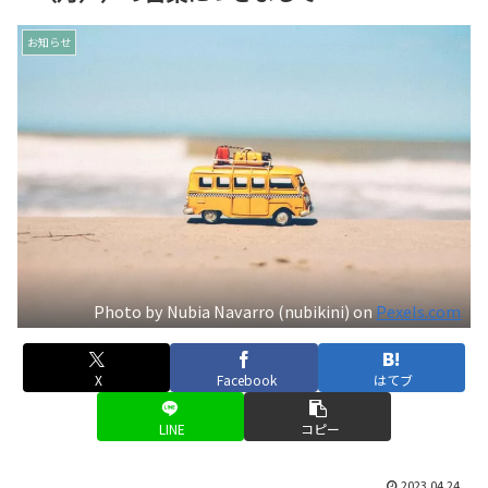
お知らせ
Photo by Nubia Navarro (nubikini) on
Pexels.com
X
Facebook
はてブ
LINE
コピー
2023.04.24