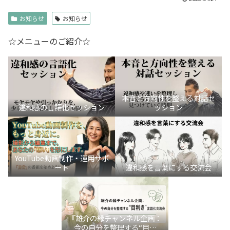
お知らせ
お知らせ
☆メニューのご紹介☆
本音と方向性を整える対話セ
違和感の言語化セッション
ッション
YouTube動画制作・運用サポ
ート
違和感を言葉にする交流会
『雄介の縁チャンネル企画：
今の自分を整理する“目利