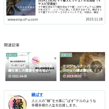
2024.1.18(木) マヤ暦スピリチュアル交流会（マ
ヤスピ交流会）
マヤ暦交流会マヤ暦交流会マヤ暦・スピリチュアルに興味
がある方で…,シンプルに楽しく交流する会です。縁ぱすと
マヤ暦アドバイザーコラボイベントです。今回は、縁ぱす
雄介がマヤ暦をうんぬんではなくマヤ暦アドバイザーの方
が主催で縁ぱすが乗っかる形？...
2023.11.18
www.enp.of-u.com
関連記事
お知らせ
お知らせ
2021.04.14（水）「体の不思
エンジェルナンバーの元にエ
議を楽しみ健康を考える」体
ンジェル達よ集いたまえ！
との対話を学ぶワークショッ
2021.04.05
2019.09.02
プ
縁ぱす
人と人の”縁”を大事に”ぱす”テルのような
多種多様の人生を応援します。