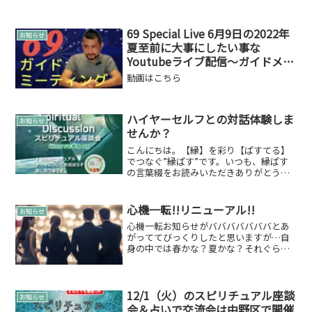
69 Special Live 6月9日の2022年
お知らせ
夏至前に大事にしたい事な
Youtubeライブ配信～ガイドメッ
セージスペシャル～(友助の会)
動画はこちら
ハイヤーセルフとの対話体験しま
お知らせ
せんか？
こんにちは。【縁】を彩り【ぱすてる】
でつなぐ”縁ぱす”です。いつも、縁ぱす
の言葉綴をお読みいただきありがとうご
ざいます。唐突ですが、ハイヤーセルフ
との対話体験しませんか？来月の第1火曜
日である06日に「スピリチュアル座談
心機一転!!リニューアル!!
お知らせ
会」を開催致します。...
心機一転お知らせがバババババババとあ
がっててびっくりしたと思いますが…自
身の中では春かな？夏かな？それぐらい
に決めていたのですが…実行に移すタイ
ミングを測ってたのです。心機一転、縁
ぱすの内容をリニューアルしました！チ
ャネリング・セッション（...
12/1（火）のスピリチュアル座談
お知らせ
会＆占いで交流会は中野区で開催