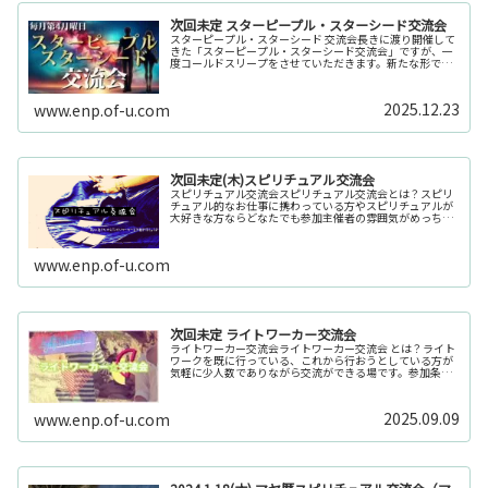
次回未定 スターピープル・スターシード交流会
スターピープル・スターシード 交流会長きに渡り開催して
きた「スターピープル・スターシード交流会」ですが、一
度コールドスリープをさせていただきます。新たな形でリ
ニューアルも検討中でございます。現在は、他の交流会も
絶賛開催中ですので。そちらをご...
2025.12.23
www.enp.of-u.com
次回未定(木)スピリチュアル交流会
スピリチュアル交流会スピリチュアル交流会とは？スピリ
チュアル的なお仕事に携わっている方やスピリチュアルが
大好きな方ならどなたでも参加主催者の雰囲気がめっちゃ
ゆるいから全然安心で参加できるイベントです♪スピリチ
ュアル交流会 開催の理由開催した...
www.enp.of-u.com
次回未定 ライトワーカー交流会
ライトワーカー交流会ライトワーカー交流会 とは？ライト
ワークを既に行っている、これから行おうとしている方が
気軽に少人数でありながら交流ができる場です。参加条件
等は特になく、ライトワーカー歴など関係なくライトワー
クという言葉に興味があればどな...
2025.09.09
www.enp.of-u.com