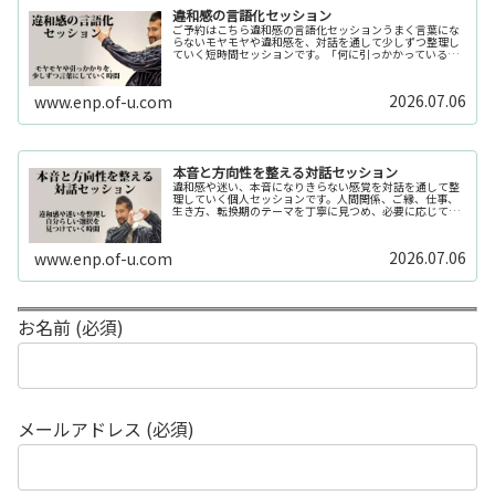
違和感の言語化セッション
ご予約はこちら違和感の言語化セッションうまく言葉にな
らないモヤモヤや違和感を、対話を通して少しずつ整理し
ていく短時間セッションです。「何に引っかかっているの
か分からない」「今の自分の状態を整理したい」そんな時
の入口としてご利用いただけます。...
2026.07.06
www.enp.of-u.com
本音と方向性を整える対話セッション
違和感や迷い、本音になりきらない感覚を対話を通して整
理していく個人セッションです。人間関係、ご縁、仕事、
生き方、転換期のテーマを丁寧に見つめ、必要に応じてカ
ードや感性の視点も補助的に用います。
2026.07.06
www.enp.of-u.com
お名前 (必須)
メールアドレス (必須)