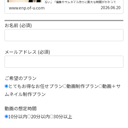
ない」「編集やサムネイル作りに膨大な時間がかかって長
続きしない」「機材を揃えるだけで何万円もかかってしま
2026.06.20
www.enp.of-u.com
う……」そんなお悩み...
お名前 (必須)
メールアドレス (必須)
ご希望のプラン
とてもお得なお任せプラン
動画制作プラン
動画＋サ
ムネイル制作プラン
動画の想定時間
10分以内
20分以内
30分以上