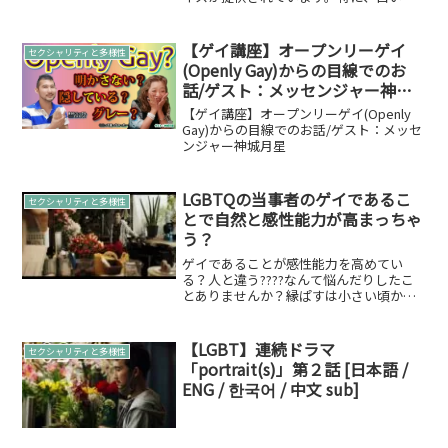
やカウンセラーが気をつけるべき禁止用
語や表現について解説し、相手に配慮し
ながら対応する重要性を強調していま
【ゲイ講座】オープンリーゲイ
セクシャリティと多様性
す。ポイント☆ゲイ...
(Openly Gay)からの目線でのお
話/ゲスト：メッセンジャー神城
月星
【ゲイ講座】オープンリーゲイ(Openly
Gay)からの目線でのお話/ゲスト：メッセ
ンジャー神城月星
LGBTQの当事者のゲイであるこ
セクシャリティと多様性
とで自然と感性能力が高まっちゃ
う？
ゲイであることが感性能力を高めてい
る？人と違う????なんて悩んだりしたこ
とありませんか？縁ぱすは小さい頃から
というか物心ついた時から男性同性愛者
でした。地球ではマイノリティ????明ら
かにわかってしまうこと。本来の自分の
【LGBT】連続ドラマ
セクシャリティと多様性
気持ちに嘘をついて...
「portrait(s)」第２話 [日本語 /
ENG / 한국어 / 中文 sub]