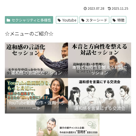
2023.07.28
2025.11.25
セクシャリティと多様性
Youtube
スターシード
特徴
☆メニューのご紹介☆
本音と方向性を整える対話セ
違和感の言語化セッション
ッション
YouTube動画制作・運用サポ
ート
違和感を言葉にする交流会