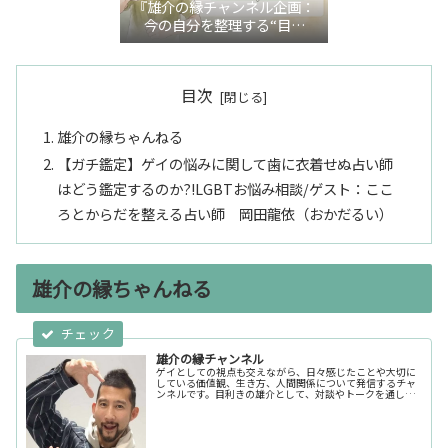
『雄介の縁チャンネル企画：
今の自分を整理する“目利
き”言語化交流会』
目次
雄介の縁ちゃんねる
【ガチ鑑定】ゲイの悩みに関して歯に衣着せぬ占い師
はどう鑑定するのか?!LGBTお悩み相談/ゲスト：ここ
ろとからだを整える占い師 岡田龍依（おかだるい）
雄介の縁ちゃんねる
雄介の縁チャンネル
ゲイとしての視点も交えながら、日々感じたことや大切に
している価値観、生き方、人間関係について発信するチャ
ンネルです。目利きの雄介として、対談やトークを通し
て、気になる人、推したい人、面白い人の魅力や人とな
り、縁の面白さも届けていきます。