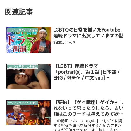
関連記事
LGBTQの日常を描いたYoutube
セクシャリティと多様性
連続ドラマに出演していますの話
動画はこちら
【LGBT】連続ドラマ
セクシャリティと多様性
「portrait(s)」第１話 [日本語 /
ENG / 한국어 / 中文 sub]
BUTTERY LUTs Contest 2021
【要約】【ゲイ講座】ゲイかもし
セクシャリティと多様性
れないって思ったりしたら、占い
師はこのワードは控えてみて欲し
い（体験して嫌な思いした話）/
​この動画では、LGBTQの中でもゲイに関
ゲスト：メッセンジャー神城月星
する誤解や偏見を解消するためのアドバ
イスが提供されています。​特に、占い師