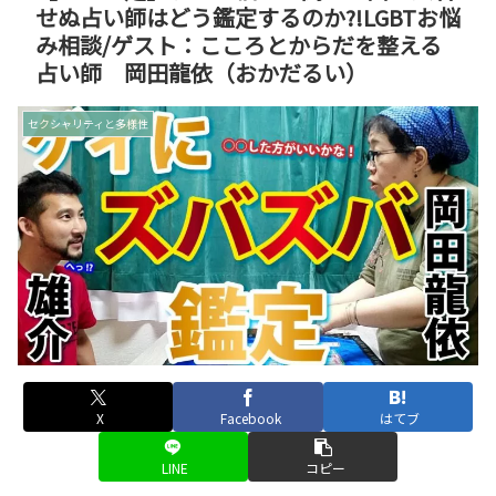
せぬ占い師はどう鑑定するのか?!LGBTお悩
み相談/ゲスト：こころとからだを整える
占い師 岡田龍依（おかだるい）
セクシャリティと多様性
X
Facebook
はてブ
LINE
コピー