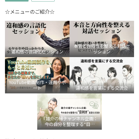
☆メニューのご紹介☆
本音と方向性を整える対話セ
違和感の言語化セッション
ッション
YouTube動画制作・運用サポ
ート
違和感を言葉にする交流会
『雄介の縁チャンネル企画：
今の自分を整理する“目利
き”言語化交流会』