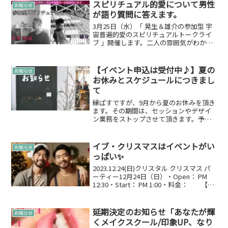
ひ、こんな時期ですが足をお運びいただ
スピリチュアル的愛について男性
お知らせ
ける方はお越しいただけれ...
が語り質問に答えます。
3月25日（水）「 晃生＆雄介の参加型 宇
宙普遍的愛のスピリチュアルトークライ
ブ 」開催します。二人の雰囲気がわかる
動画はこちら男性同士で開催する、スピ
リチュアルトークセッション。 男性同士
でスピリチュアルトークセッションを開
【イベント申込は受付中♪】夏の
お知らせ
催することにな...
お休みとスケジュールにつきまし
て
縁ぱすですが、9月から夏のお休みを頂き
ます。その期間は、セッションやデザイ
ン業務をストップさせて頂きます。予め
ご了承いただければ幸いです。お休み期
間2020年09月18日（金）～09月25日
（金）※通常の土日祝も含めてお知らせ
イブ・クリスマスはイベントがい
お知らせ
しております。...
っぱい✨
2023.12.24(日)クリスタル クリスマス パ
ーティー12月24日（日）・Open： PM
12:30・Start： PM 1:00・料金： 【予
約】2,000円（1ドリンク付） 【当
日】2,500円（1ドリンク付）クリスマス
パー...
延期決定のお知らせ「あなたが輝
お知らせ
くメイクスクール/印象UP、なり