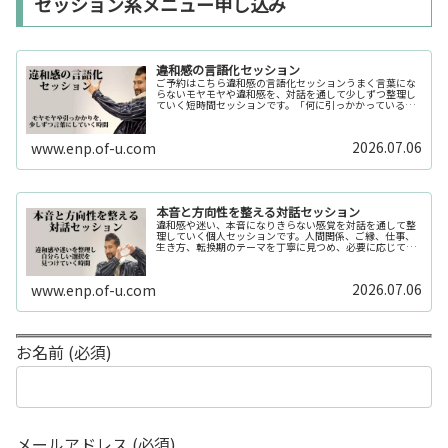
セッション系メニュー申し込み
違和感の言語化セッション
ご予約はこちら違和感の言語化セッションうまく言葉にな
らないモヤモヤや違和感を、対話を通して少しずつ整理し
ていく短時間セッションです。「何に引っかかっているの
か分からない」「今の自分の状態を整理したい」そんな時
の入口としてご利用いただけます。...
2026.07.06
www.enp.of-u.com
本音と方向性を整える対話セッション
違和感や迷い、本音になりきらない感覚を対話を通して整
理していく個人セッションです。人間関係、ご縁、仕事、
生き方、転換期のテーマを丁寧に見つめ、必要に応じてカ
ードや感性の視点も補助的に用います。
2026.07.06
www.enp.of-u.com
お名前 (必須)
メールアドレス (必須)