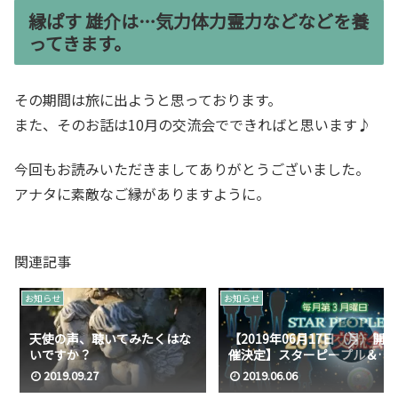
縁ぱす 雄介は…気力体力霊力などなどを養
ってきます。
その期間は旅に出ようと思っております。
また、そのお話は10月の交流会でできればと思います♪
今回もお読みいただきましてありがとうございました。
アナタに素敵なご縁がありますように。
関連記事
お知らせ
お知らせ
天使の声、聴いてみたくはな
【2019年06月17日（月）開
いですか？
催決定】スターピープル＆ス
ターシード交流会
2019.09.27
2019.06.06