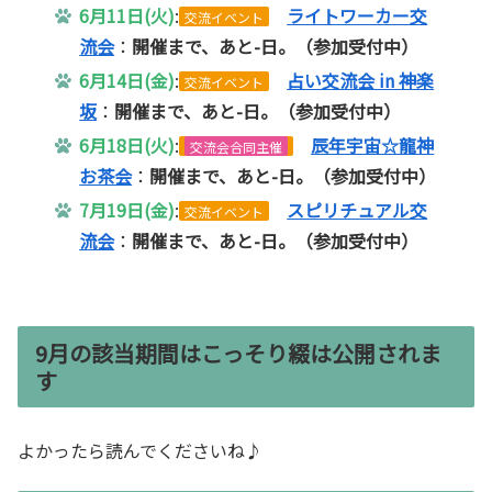
6月11日(火)
:
ライトワーカー交
交流イベント
流会
：
開催まで、あと-日。
（参加受付中
）
6月14日(金)
:
占い交流会 in 神楽
交流イベント
坂
：
開催まで、あと-日。
（参加受付中
）
6月18日(火)
:
辰年宇宙☆龍神
交流会合同主催
お茶会
：
開催まで、あと-日。
（参加受付中
）
7月19日(金)
:
スピリチュアル交
交流イベント
流会
：
開催まで、あと-日。
（参加受付中
）
9月の該当期間はこっそり綴は公開されま
す
よかったら読んでくださいね♪