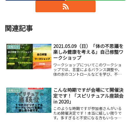
関連記事
2021.05.09（日）「体の不思議を
お知らせ
楽しみ健康を考える」自己修整ワ
ークショップ
ワークショップについてこのワークショ
ップでは、言霊によるバランス調整や、
体の水のコントロールなどを学び、不思
議な体験しながら健康を目指します。自
己修整ワークショップでは主に以下の4つ
の柱のセルフ健康法学びます。地球軸グ
こんな時期ですが会場にて開催決
お知らせ
ランディング調整法言霊...
定です！「スピリチュアル座談会
in 2020」
このような時期ですが参加者さんがいる
ため開催決定です！本当に嬉しい限りで
す。多すぎると不安になる方もいらっし
ゃいますが、現在まだ２、３名増えても
密対策など可能な感じの規模感です。ぜ