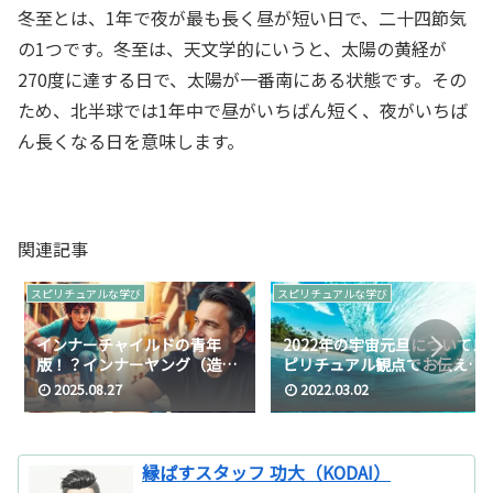
冬至とは、1年で夜が最も長く昼が短い日で、二十四節気
の1つです。冬至は、天文学的にいうと、太陽の黄経が
270度に達する日で、太陽が一番南にある状態です。その
ため、北半球では1年中で昼がいちばん短く、夜がいちば
ん長くなる日を意味します。
関連記事
スピリチュアルな学び
スピリチュアルな学び
インナーチャイルドの青年
2022年の宇宙元旦についてス
版！？インナーヤング（造語
ピリチュアル観点でお伝えし
の話）
ます
2025.08.27
2022.03.02
縁ぱすスタッフ 功大（KODAI）