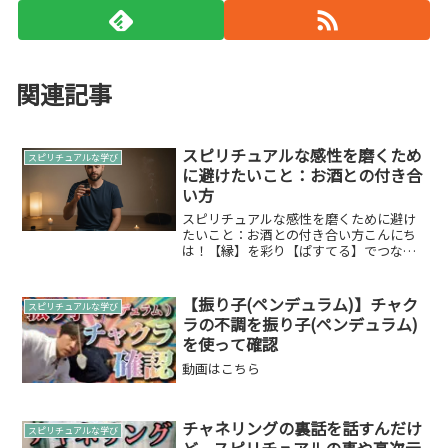
関連記事
スピリチュアルな感性を磨くため
スピリチュアルな学び
に避けたいこと：お酒との付き合
い方
スピリチュアルな感性を磨くために避け
たいこと：お酒との付き合い方こんにち
は！【縁】を彩り【ぱすてる】でつな
ぐ”縁ぱす”です。 いつも「縁ぱすの言葉
綴り」をお読みいただきありがとうござ
います。今回は、「スピリチュアルな感
【振り子(ペンデュラム)】チャク
スピリチュアルな学び
性を磨くために避けたい...
ラの不調を振り子(ペンデュラム)
を使って確認
動画はこちら
チャネリングの裏話を話すんだけ
スピリチュアルな学び
ど、スピリチュアルの事や高次元