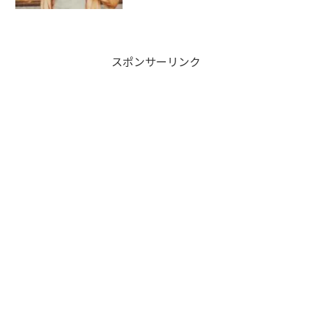
のですがだいぶ空いてしまいました…今
回はスピ友と話したお話イルミナティイ
ルミナティは、イエズス会の修道士だっ
たインゴルシュタット...
スポンサーリンク