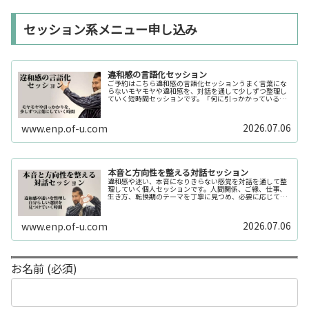
セッション系メニュー申し込み
違和感の言語化セッション
ご予約はこちら違和感の言語化セッションうまく言葉にな
らないモヤモヤや違和感を、対話を通して少しずつ整理し
ていく短時間セッションです。「何に引っかかっているの
か分からない」「今の自分の状態を整理したい」そんな時
の入口としてご利用いただけます。...
2026.07.06
www.enp.of-u.com
本音と方向性を整える対話セッション
違和感や迷い、本音になりきらない感覚を対話を通して整
理していく個人セッションです。人間関係、ご縁、仕事、
生き方、転換期のテーマを丁寧に見つめ、必要に応じてカ
ードや感性の視点も補助的に用います。
2026.07.06
www.enp.of-u.com
お名前 (必須)