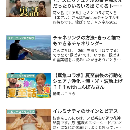
だったりいろいろ出てくるトーク
ゲスト：エアルの莉々香（りり
莉々香【エアル】さんとコラボ莉々香
か）さん
【エアル】さんはYoutubeチャンネルも
お持ちです。縁ぱすなチャンネル2021年
中に登録者数1000人を目指して活動をし
ております。動画はこちら
チャネリングの方法~きっと誰で
スピリチュアルな学び
もできるチャネリング~
こんにちは。【縁】を彩り【ぱすてる】
でつなぐ”縁ぱす”です。いつも、縁ぱす
の言葉綴をお読みいただきありがとうご
ざいます。今回は「チャネリングの方法~
きっと誰でもできるチャネリング~」につ
いて綴らせて頂きます。チャネリングに
【緊急コラボ】夏至前後の行動を
スピリチュアルな学び
ついて引用させてい...
シェア♪浄化・滝・光・波動上げ
↑↑↑withしんぽんさん
動画はこちら
イルミナティのサインとピアス
スピリチュアルな学び
皆さんこんにちは。スピ系占い師の花神
結愛です。月1連載のスターシード占いと
は別になにかお届けしようと思っていた