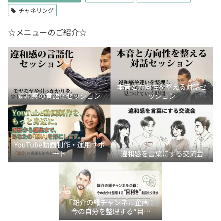
チャネリング
☆メニューのご紹介☆
本音と方向性を整える対話セ
違和感の言語化セッション
ッション
YouTube動画制作・運用サポ
ート
違和感を言葉にする交流会
『雄介の縁チャンネル企画：
今の自分を整理する“目利
き”言語化交流会』