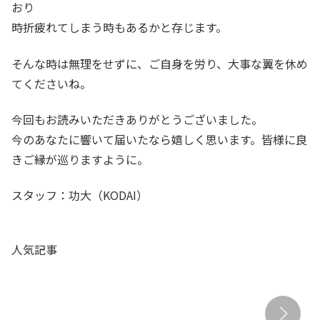
おり
時折疲れてしまう時もあるかと存じます。
そんな時は無理をせずに、ご自身を労り、大事な翼を休め
てくださいね。
今回もお読みいただきありがとうございました。
今のあなたに響いて届いたなら嬉しく思います。皆様に良
きご縁が巡りますように。
スタッフ：功大（KODAI）
生きづらさの理由がわかる？
スピリチュアル的考察！夏の
人気記事
地上の天使「アースエンジェ
異常気象
ル」のお話