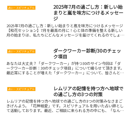
2025年7月の過ごし方：新しい始
占い・スピリチュアル
まりと嵐を味方につけるメッセー
ジ
2025年7月の過ごし方：新しい始まりと嵐を味方につけるメッセージ
【和花セッション】7月を最高の月に！心と体の準備を整える新しい
月の始まりは、私たちにどんなメッセージを届けてくれるのでしょう
か？ 今回ご紹介するYouTube動画は、わかうめ...
ダークワーカー診断/30のチェッ
占い・スピリチュアル
ク項目
あなたは大丈夫？「ダークワーカー」が持つ30のサイン今回は「ダ
ークワーカー診断：30のチェック項目」について綴らせて頂きます。
最近耳にすることが増えた「ダークワーカー」について、皆さんと一
緒に考えていきたいと思います。ダークワーカーとは、一...
レムリアの記憶を持つ方へ地球で
占い・スピリチュアル
の過ごし方の3つの対策
レムリアの記憶を持つ方へ地球での過ごし方の3つの対策みなさまご
きげんよう。「花神結愛」です。スピリチュアルを用いた占い師とし
て活動しております。最近、ご相談に来られる方の中にも、「なんだ
か昔のことをすごく懐かしく感じるんです」「地球にいるの...