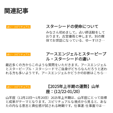
関連記事
スターシードの使命について
占い・スピリチュアル
みなさん初めまして。占い師活動をして
おります。古宮優雨と申します。別の媒
体でお世話になっている、ゆーすけさん
にお声がけいただきこちらにも寄稿する
ことに致しました。以後お見知りおきい
ただければ幸いです。自己紹介鑑定歴は
アースエンジェルとスターピープ
占い・スピリチュアル
約10年。自身もゲイのた...
ル・スターシードの違い
最近多くの方からこのような質問をいただきます。アースエンジェル
とスターピープル・スターシードでご自身がどちらなんだろうと迷わ
れる方も多いようです。アースエンジェルかどうかの診断はこちらに
まとめてみましたのでぜひ、診断してみてください。スター...
【2025年上半期の運勢】山羊
占い・スピリチュアル
座：(12/22-01/20）
山羊座（12月22日〜1月20日）2025年上半期は、山羊座にとって目標
と成果がテーマとなります。スピリチュアルな視点から見ると、あな
たの内なる意志と責任感が試される時期です。仕事運: 仕事面では、
長期的な目標に向かって努力を続けることが求...