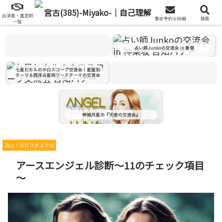
出演者一覧を見る
出演者・鑑定師
事前予約＆詳細
検索
出演者・鑑定師一覧
出演につきまして
一覧
2026.09.25 Fri "JYM"
占い師Junkoの交流会 in 新宿
占い練習＆交流会 in 西新宿
七星ヒカルのホロスコープ交流会｜星座別
テーマ＆西洋占星術ワードテーマの交流会
神城月星の『天使の交流会』
占い・スピリチュアル
アースエンジェル診断～11のチェック項目
～