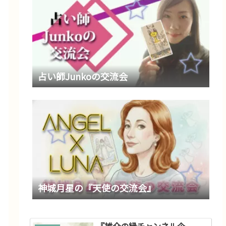
占い師Junkoの交流会
神城月星の『天使の交流会』