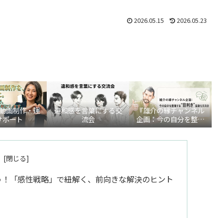
2026.05.15
2026.05.23
be動画制作・運
違和感を言葉にする交
『雄介の縁チャンネル
サポート
流会
企画：今の自分を整理
する“目利き”言語化交
流会』
う！「感性戦略」で紐解く、前向きな解決のヒント