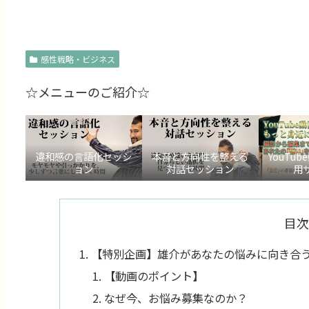
感性戦略・ビジネス
☆メニューのご紹介☆
違和感の言語化セッシ
本音と方向性を整える
YouTu
ョン
対話セッション
用
目次
【特別企画】雄介があなたの悩みに向き合
【動画のポイント】
なぜ今、お悩み募集なのか？