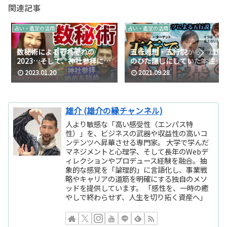
関連記事
占い・鑑定の活用
占い・鑑定の活用
数秘術によるそれぞれの
五行思想・五行説から、雄介
2023…そして、神社参拝に事
のひた隠しにしていた本性が
始め・事納めをする心愛旅と
露わになってしまいました。
2023.01.20
2021.09.28
は…!?/ゲスト：しあわせセラ
（サトカツさんコラボ♪）
ピスト心愛 （こころ）さん
雄介 (雄介の縁チャンネル)
人より敏感な「高い感受性（エンパス特
性）」を、ビジネスの武器や収益性の高いコ
ンテンツへ昇華させる専門家。 大学で学んだ
マネジメントと心理学、そして長年のWebデ
ィレクションやプロデュース経験を融合。抽
象的な感覚を「論理的」に言語化し、事業戦
略やキャリアの道筋を明確にする独自のメソ
ッドを提供しています。 「感性を、一時の癒
やしで終わらせず、人生を切り拓く資産へ」