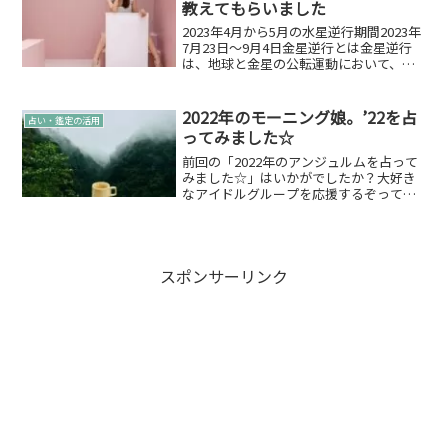
教えてもらいました
2023年4月から5月の水星逆行期間2023年
7月23日～9月4日金星逆行とは金星逆行
は、地球と金星の公転運動において、金
星が太陽の周りを逆方向に見かけ上動く
現象を指します。地球と金星は共に太陽
の周りを公転しているため、普段は地球
2022年のモーニング娘。’22を占
占い・鑑定の活用
から見て金...
ってみました☆
前回の「2022年のアンジュルムを占って
みました☆」はいかがでしたか？大好き
なアイドルグループを応援するぞってこ
とでこのシリーズ続けてまいります！今
回は「アンジュルム」に続き「モーニン
グ娘。’22」の2022年をお届けします。モ
ーニング娘。...
スポンサーリンク