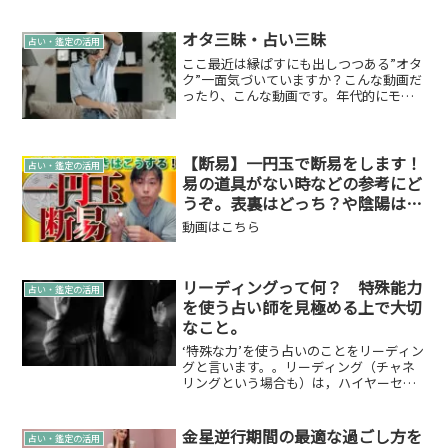
オタ三昧・占い三昧
占い・鑑定の活用
ここ最近は縁ぱすにも出しつつある”オタ
ク”一面気づいていますか？こんな動画だ
ったり、こんな動画です。年代的にモー
娘。結成当時かライトな感じではありま
すが追っていたんですよ。仲の良かった
ゲイのお友達と当時はキャッキャして騒
いでおりました。そし...
【断易】一円玉で断易をします！
占い・鑑定の活用
易の道具がない時などの参考にど
うぞ。表裏はどっち？や陰陽はど
うやって決める？などの疑問も解
動画はこちら
消！
リーディングって何？ 特殊能力
占い・鑑定の活用
を使う占い師を見極める上で大切
なこと。
‘特殊な力’を使う占いのことをリーディン
グと言います。。リーディング（チャネ
リングという場合も）は，ハイヤーセル
フとか，ガイドとか，宇宙とか，占い師
によって異なりますが，まぁ，いろんな
高次なものにつながって情報をおろして
金星逆行期間の最適な過ごし方を
占い・鑑定の活用
くるわけです。あ，怪...