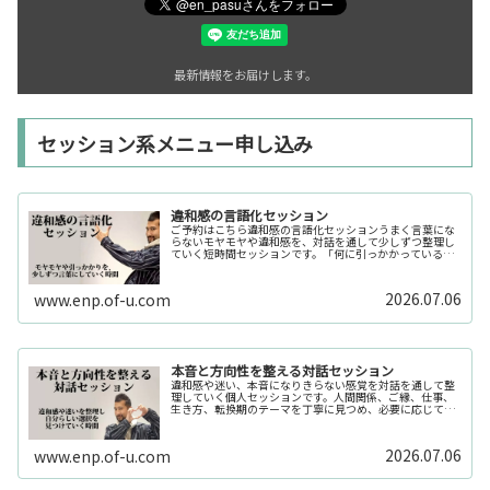
最新情報をお届けします。
セッション系メニュー申し込み
違和感の言語化セッション
ご予約はこちら違和感の言語化セッションうまく言葉にな
らないモヤモヤや違和感を、対話を通して少しずつ整理し
ていく短時間セッションです。「何に引っかかっているの
か分からない」「今の自分の状態を整理したい」そんな時
の入口としてご利用いただけます。...
2026.07.06
www.enp.of-u.com
本音と方向性を整える対話セッション
違和感や迷い、本音になりきらない感覚を対話を通して整
理していく個人セッションです。人間関係、ご縁、仕事、
生き方、転換期のテーマを丁寧に見つめ、必要に応じてカ
ードや感性の視点も補助的に用います。
2026.07.06
www.enp.of-u.com