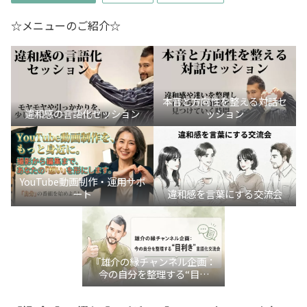
☆メニューのご紹介☆
本音と方向性を整える対話セ
違和感の言語化セッション
ッション
YouTube動画制作・運用サポ
ート
違和感を言葉にする交流会
『雄介の縁チャンネル企画：
今の自分を整理する“目利
き”言語化交流会』