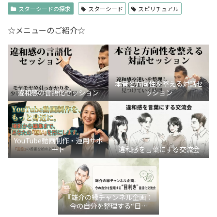
スターシードの探求
スターシード
スピリチュアル
☆メニューのご紹介☆
本音と方向性を整える対話セ
違和感の言語化セッション
ッション
YouTube動画制作・運用サポ
ート
違和感を言葉にする交流会
『雄介の縁チャンネル企画：
今の自分を整理する“目利
き”言語化交流会』