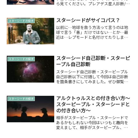
ら見てください。プレアデス星人診断/20
のチェック項目プレアデス星人診断/20の
チェック項目自然との深い共感: 自然界や
動植物との繋がりを特に感じることがあ
スターシードがサイコパス？
スターシードの探求
るかもしれな...
以前に…地球を救う方法って言うのは地
球で言う「善」だけではない…とか…最
近は…レプモードと名付けてたりします
た。本当にスターピープル・スターシー
ドと言えどもサイコパスって感覚も持ち
合わせそうですね。サイコパスとは
Wikipediaでは…精神...
スターシード自己診断・スターピ
スターシードの探求
ープル自己診断
スターシード自己診断・スターピープル
自己診断以下に付随して今回は自己診断
を箇条書きにしてみました。ぜひ御覧下
さい。どこにいても属していないように
感じます直感的ですスピリチュアル能力
が高いですエンパス能力が高いです友達
アルクトゥルスとの付き合い方～
スターシードの探求
に対して大体は他人の感情...
スターピープル・スターシードと
の付き合い方～
相手がスターピープル・スターシードで
あるかもしれない今回はいつもと趣向を
変えまして、相手がスターピープル、ス
ターシードであるかもしれない！そうい
った時の付き合い方について取り上げて