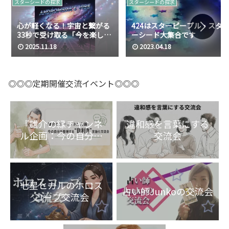
スターシードの探求
スターシードの探求
心が軽くなる！宇宙と繋がる
424はスターピープル・スタ
33秒で受け取る「今を楽し
ーシード大集合です
む」最強のメッセージ/for ア
2025.11.18
2023.04.18
ンドロメダ
◎◎◎定期開催交流イベント◎◎◎
『雄介の縁チャンネ
違和感を言葉にする
ル企画：今の自分を
交流会
整理する“目利き”言
語化交流会』
七星ヒカルのホロス
占い師Junkoの交流会
コープ交流会