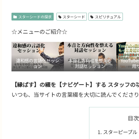
スターシードの探求
スターシード
スピリチュアル
☆メニューのご紹介☆
違和感の言語化セッシ
本音と方向性を整える
YouTu
ョン
対話セッション
用
【縁ぱす】の綴を【ナビゲート】する スタッフの功
いつも、当サイトの言葉綴を大切に読んでくださり
目次
スターピープル