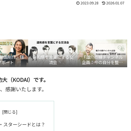
2023.09.28
2026.01.07
be動画制作・運
違和感を言葉にする交
『雄介の縁チャンネル
サポート
流会
企画：今の自分を整理
する“目利き”言語化交
流会』
大（KODAI）です。
、感謝いたします。
・スターシードとは？