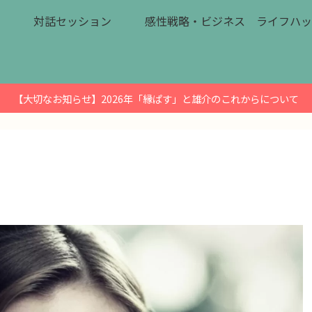
対話セッション
感性戦略・ビジネス
ライフハッ
【大切なお知らせ】2026年「縁ぱす」と雄介のこれからについて