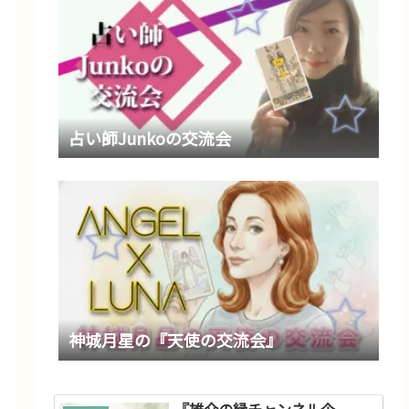
占い師Junkoの交流会
神城月星の『天使の交流会』