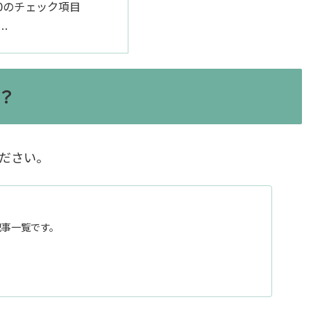
20のチェック項目
…
？
ださい。
記事一覧です。