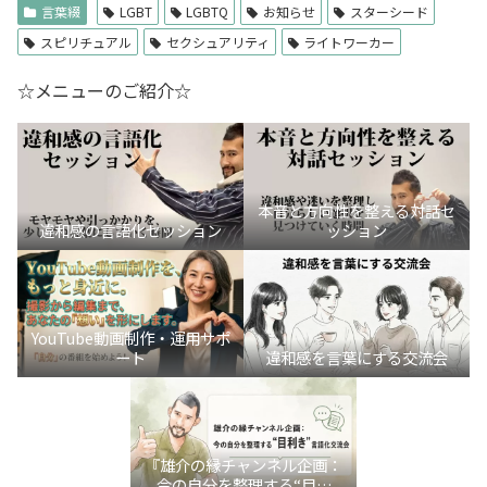
言葉綴
LGBT
LGBTQ
お知らせ
スターシード
スピリチュアル
セクシュアリティ
ライトワーカー
☆メニューのご紹介☆
本音と方向性を整える対話セ
違和感の言語化セッション
ッション
YouTube動画制作・運用サポ
ート
違和感を言葉にする交流会
『雄介の縁チャンネル企画：
今の自分を整理する“目利