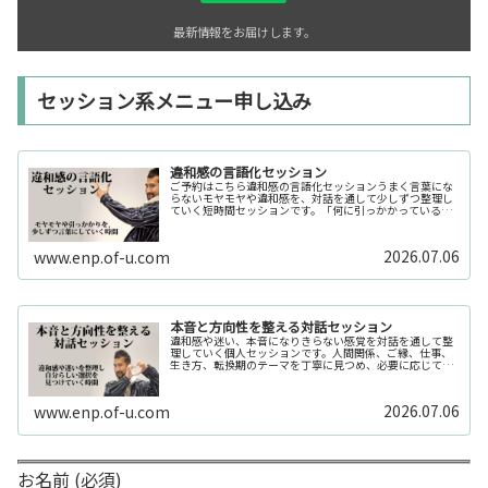
最新情報をお届けします。
セッション系メニュー申し込み
違和感の言語化セッション
ご予約はこちら違和感の言語化セッションうまく言葉にな
らないモヤモヤや違和感を、対話を通して少しずつ整理し
ていく短時間セッションです。「何に引っかかっているの
か分からない」「今の自分の状態を整理したい」そんな時
の入口としてご利用いただけます。...
2026.07.06
www.enp.of-u.com
本音と方向性を整える対話セッション
違和感や迷い、本音になりきらない感覚を対話を通して整
理していく個人セッションです。人間関係、ご縁、仕事、
生き方、転換期のテーマを丁寧に見つめ、必要に応じてカ
ードや感性の視点も補助的に用います。
2026.07.06
www.enp.of-u.com
お名前 (必須)