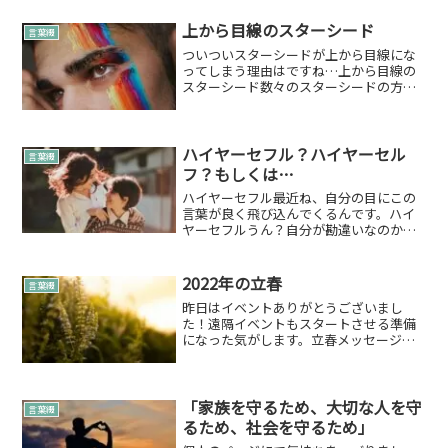
上から目線のスターシード
言葉綴
ついついスターシードが上から目線にな
ってしまう理由はですね…上から目線の
スターシード数々のスターシードの方に
お会いしてきた縁ぱす 雄介だから感じる
こと。それは、上から目線ギクっとなっ
てしまった方もいらっしゃいますでしょ
うか。これは、自然とな...
ハイヤーセフル？ハイヤーセル
言葉綴
フ？もしくは…
ハイヤーセフル最近ね、自分の目にこの
言葉が良く飛び込んでくるんです。ハイ
ヤーセフルうん？自分が勘違いなのかな
って思うんです。ハイヤーセルフ？では
ないのかな…ってもしかすると…ハイヤ
ーセフルセフルってちゃんと意味のある
2022年の立春
言葉綴
言葉のなのかなって調べる...
昨日はイベントありがとうございまし
た！遠隔イベントもスタートさせる準備
になった気がします。立春メッセージ来
月は男性限定で…お試しさせて頂く予定
です。タイミングが合えばぜひご参加く
ださいね
「家族を守るため、大切な人を守
言葉綴
るため、社会を守るため」