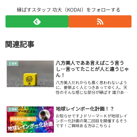
縁ぱすスタッフ 功大（KODAI）をフォローする
関連記事
八方美人でああ言えばこう言う
言葉綴
し…言ってたことが人と違うじゃ
ん！
八方美人だれからも悪く思われないよう
に、要領よく人とつきあってゆく人。天
性のそんな感じな部分が縁ぱす 雄介あり
ます。お仕事ではそれを存分に出してい
ます本当の縁ぱす 雄介が見えないじゃん
☆って感じですがお仕事なので(笑)ああ言
地球レインボー化計画！？
言葉綴
えばこう言うイイ...
お知らせです♪ドリーマーＫが地球レイ
ンボー化計画の第二回目を開催するそう
です！ご興味ある方はこちら↓