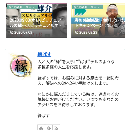
過去の告知・メニュー
過去の告知・メニュー
2020.09.03(木)スピリチュア
春の感謝感激・無料プレゼン
ルの龍～スピリチュアルオー
トキャンペーン：第3弾
ディション～
2020.07.03
2023.03.23
縁ぱす
人と人の”縁”を大事に”ぱす”テルのような
多種多様の人生を応援します。
縁ぱすでは、お悩みに対する原因を一緒に考
え、解決への道へ進む手助けをします。
なにかに悩んだりしている時は、遠慮なくお
気軽にお声がけください。いつでもあなたの
アクセスをお待ちしております。
縁ぱす