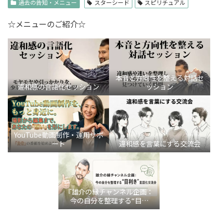
過去の告知・メニュー
スターシード
スピリチュアル
☆メニューのご紹介☆
本音と方向性を整える対話セ
違和感の言語化セッション
ッション
YouTube動画制作・運用サポ
ート
違和感を言葉にする交流会
『雄介の縁チャンネル企画：
今の自分を整理する“目利
き”言語化交流会』