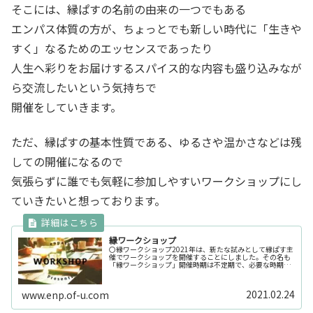
そこには、縁ぱすの名前の由来の一つでもある
エンパス体質の方が、ちょっとでも新しい時代に「生きや
すく」なるためのエッセンスであったり
人生へ彩りをお届けするスパイス的な内容も盛り込みなが
ら交流したいという気持ちで
開催をしていきます。
ただ、縁ぱすの基本性質である、ゆるさや温かさなどは残
しての開催になるので
気張らずに誰でも気軽に参加しやすいワークショップにし
ていきたいと想っております。
縁ワークショップ
〇縁ワークショップ2021年は、新たな試みとして縁ぱす主
催でワークショップを開催することにしました。その名も
「縁ワークショップ」開催時期は不定期で、必要な時期に
開催します。だから、毎回固定で来てくださいなどといっ
た古いスタンスのワークショッ...
2021.02.24
www.enp.of-u.com