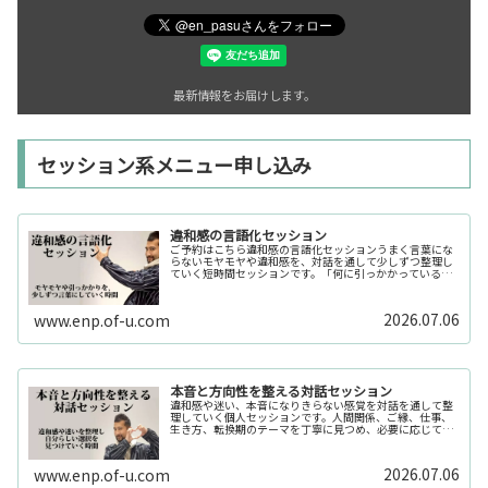
最新情報をお届けします。
セッション系メニュー申し込み
違和感の言語化セッション
ご予約はこちら違和感の言語化セッションうまく言葉にな
らないモヤモヤや違和感を、対話を通して少しずつ整理し
ていく短時間セッションです。「何に引っかかっているの
か分からない」「今の自分の状態を整理したい」そんな時
の入口としてご利用いただけます。...
2026.07.06
www.enp.of-u.com
本音と方向性を整える対話セッション
違和感や迷い、本音になりきらない感覚を対話を通して整
理していく個人セッションです。人間関係、ご縁、仕事、
生き方、転換期のテーマを丁寧に見つめ、必要に応じてカ
ードや感性の視点も補助的に用います。
2026.07.06
www.enp.of-u.com