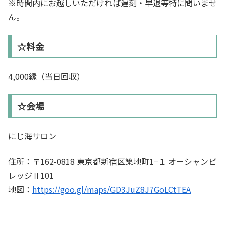
※時間内にお越しいただければ遅刻・早退等特に問いませ
ん。
☆料金
4,000縁（当日回収）
☆会場
にじ海サロン
住所：〒162-0818 東京都新宿区築地町1−１ オーシャンビ
レッジⅡ101
地図：
https://goo.gl/maps/GD3JuZ8J7GoLCtTEA