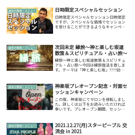
日時限定スペシャルセッション
過去の告知・メニュー
日時限定スペシャルセッション日時限定
ですが、スペシャルな価格でセッション
を受けることができるようなキャンペー
ンを開催いたします。日時が合う方はお
得なキャンペーンです☆詳細対象日時対
象ラッキー日時♪2022年3月16日（水）
11:00～12:...
次回未定 縁旅～神と楽しむ坂道
過去の告知・メニュー
散策＆スピリチュアル・占い旅～
縁旅～神と楽しむ坂道散策＆スピリチュ
アル・占い旅～今回は縁旅復活を致しま
す。テーマは「神と楽しむ坂」????訪れ
る場所から、坂を散策して行きます。秋
の運動にぴったり!?スペシャルゲストが参
加されます雄介なんと！縁ぱすではお久
神楽坂プレオープン記念・対面セ
過去の告知・メニュー
しぶり!?な修さ...
ッションキャンペーン
この度、神楽坂にてサロンを移転しまし
た。詳しくは以下をお読みいただければ
幸いです。プレオープン期間、セッショ
ンが特別価格で♪期間：10月22日（木）
～11月20日（金）まで10月22日（木）～
11月20日（金）の間プレオープン期間と
2021.12.27(月)スターピープル 交
過去の告知・メニュー
させてい...
流会 in 2021