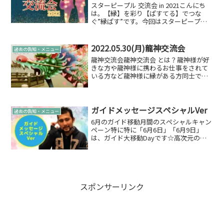
スターピープル 交流会 in 2021こんにち
は。【縁】を彩り【ぱすてる】でつな
ぐ”縁ぱす”です。今回はスターピープル
交流会 in 2021 のお知らせです。スターピ
ープル交流会？縁ぱす代表がスターピー
プルであり覚醒したのをきっかけに、地...
2022.05.30(月)龍神交流会
過去の告知・メニュー
龍神交流会龍神交流会 とは？龍神様が好
きな方や龍神様に携わるお仕事をされて
いる方など龍神様に縁がある方同士で交
流しませんか？龍神交流会交流会 開催の
理由さまざまなイベント行わせて頂いて
ますが、最近やっと？というかご縁があ
りました龍神様✨と言...
ガイドメッセージスペシャルVer
過去の告知・メニュー
6月のガイド移動月間のスペシャルキャン
ペーン特に特に「6月6日」「6月9日」
は、ガイド大移動Dayです☆高次元のガ
イドへアクセスをし、メッセージとして
お届けします。今回はイベント連動スペ
シャルVerです。このようなメッセージが
届きますが…ガ...
スポンサーリンク