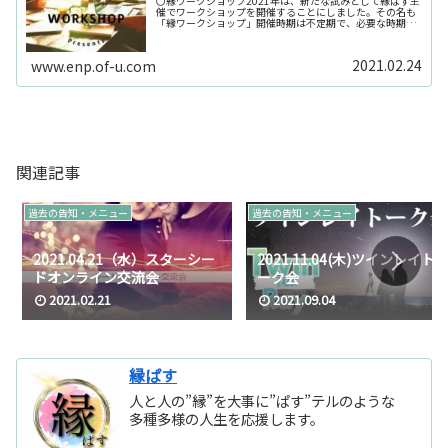
〇縁ワークショップ2021年は、新たな試みとして縁ぱす主
催でワークショップを開催することにしました。その名も
「縁ワークショップ」開催時期は不定期で、必要な時期に
開催します。だから、毎回固定で来てくださいなどといっ
た古いスタンスのワークショッ...
2021.02.24
www.enp.of-u.com
関連記事
過去の告知・メニュー
過去の告知・メニュー
2021.04.21（水）スターシー
2021.11.04(木)ツインレイト
ドオンライン交流会
ーク会
2021.02.21
2021.09.04
縁ぱす
人と人の”縁”を大事に”ぱす”テルのような
多種多様の人生を応援します。