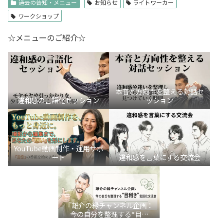
過去の告知・メニュー
お知らせ
ライトワーカー
ワークショップ
☆メニューのご紹介☆
本音と方向性を整える対話セ
違和感の言語化セッション
ッション
YouTube動画制作・運用サポ
ート
違和感を言葉にする交流会
『雄介の縁チャンネル企画：
今の自分を整理する“目利