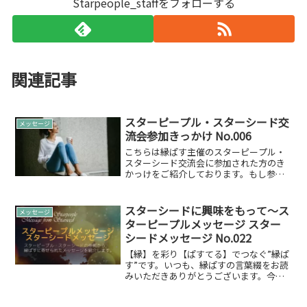
Starpeople_staffをフォローする
関連記事
スターピープル・スターシード交
メッセージ
流会参加きっかけ No.006
こちらは縁ぱす主催のスターピープル・
スターシード交流会に参加された方のき
かっけをご紹介しております。もし参加
を検討されている場合に同じようなきっ
かけの方もいるかもしれません。交流会
に参加しようとしたきっかけ夫の誘い
スターシードに興味をもって～ス
メッセージ
で、参加させていただきまし...
ターピープルメッセージ スター
シードメッセージ No.022
【縁】を彩り【ぱすてる】でつなぐ”縁ぱ
す”です。いつも、縁ぱすの言葉綴をお読
みいただきありがとうございます。今回
は、スターピープルスターシードの方々
からお寄せ頂いたメッセージをご紹介し