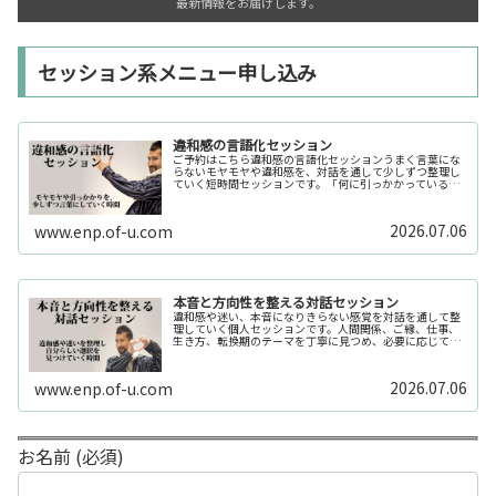
最新情報をお届けします。
セッション系メニュー申し込み
違和感の言語化セッション
ご予約はこちら違和感の言語化セッションうまく言葉にな
らないモヤモヤや違和感を、対話を通して少しずつ整理し
ていく短時間セッションです。「何に引っかかっているの
か分からない」「今の自分の状態を整理したい」そんな時
の入口としてご利用いただけます。...
2026.07.06
www.enp.of-u.com
本音と方向性を整える対話セッション
違和感や迷い、本音になりきらない感覚を対話を通して整
理していく個人セッションです。人間関係、ご縁、仕事、
生き方、転換期のテーマを丁寧に見つめ、必要に応じてカ
ードや感性の視点も補助的に用います。
2026.07.06
www.enp.of-u.com
お名前 (必須)