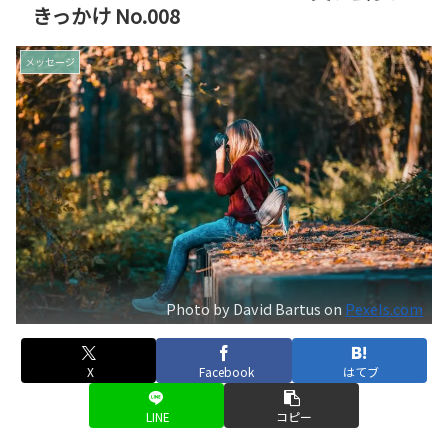
きっかけ No.008
メッセージ
Photo by David Bartus on
Pexels.com
X
Facebook
はてブ
LINE
コピー