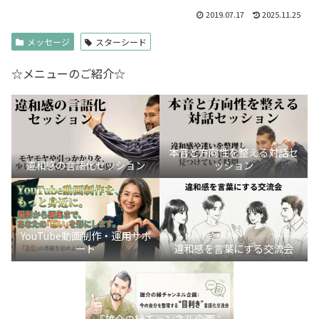
2019.07.17
2025.11.25
メッセージ
スターシード
☆メニューのご紹介☆
本音と方向性を整える対話セ
違和感の言語化セッション
ッション
YouTube動画制作・運用サポ
ート
違和感を言葉にする交流会
『雄介の縁チャンネル企画：