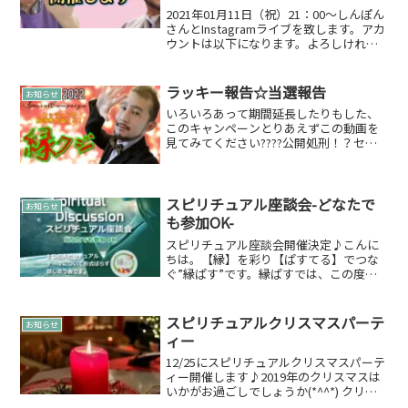
2021年01月11日（祝）21：00～しんぽん
さんとInstagramライブを致します。アカ
ウントは以下になります。よろしければ
フォローお願いします。縁ぱす
ラッキー報告☆当選報告
お知らせ
いろいろあって期間延長したりもした、
このキャンペーンとりあえずこの動画を
見てみてください????公開処刑！？セル
フチャネリング(Self Channeling)してみた
ということで、当選した方々へ専用のプ
レゼントをお届けしましたプレゼントを...
スピリチュアル座談会-どなたで
お知らせ
も参加OK-
スピリチュアル座談会開催決定♪こんに
ちは。【縁】を彩り【ぱすてる】でつな
ぐ”縁ぱす”です。縁ぱすでは、この度テ
ーマを設けて語るだけの「スピリチュア
ル座談会」を開催することにしました。
どなたでも参加OKです♪詳細＆参加申込
スピリチュアルクリスマスパーテ
お知らせ
詳細や参加申し込みの...
ィー
12/25にスピリチュアルクリスマスパーテ
ィー開催します♪2019年のクリスマスは
いかがお過ごしでしょうか(*^^*) クリス
マスは縁魂と一緒にスピリチュアルクリ