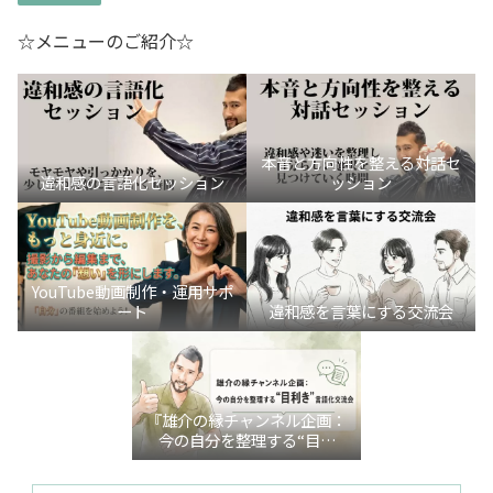
☆メニューのご紹介☆
本音と方向性を整える対話セ
違和感の言語化セッション
ッション
YouTube動画制作・運用サポ
ート
違和感を言葉にする交流会
『雄介の縁チャンネル企画：
今の自分を整理する“目利
き”言語化交流会』