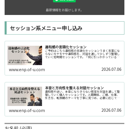
最新情報をお届けします。
セッション系メニュー申し込み
違和感の言語化セッション
ご予約はこちら違和感の言語化セッションうまく言葉にな
らないモヤモヤや違和感を、対話を通して少しずつ整理し
ていく短時間セッションです。「何に引っかかっているの
か分からない」「今の自分の状態を整理したい」そんな時
の入口としてご利用いただけます。...
2026.07.06
www.enp.of-u.com
本音と方向性を整える対話セッション
違和感や迷い、本音になりきらない感覚を対話を通して整
理していく個人セッションです。人間関係、ご縁、仕事、
生き方、転換期のテーマを丁寧に見つめ、必要に応じてカ
ードや感性の視点も補助的に用います。
2026.07.06
www.enp.of-u.com
お名前 (必須)