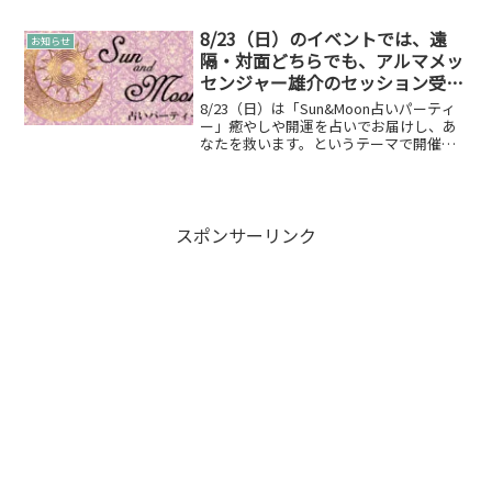
スマスパーティーはいかがでしょうか♪
12/24～25はクリアな自分との…12...
8/23（日）のイベントでは、遠
お知らせ
隔・対面どちらでも、アルマメッ
センジャー雄介のセッション受け
ることができます。
8/23（日）は「Sun&Moon占いパーティ
ー」癒やしや開運を占いでお届けし、あ
なたを救います。というテーマで開催さ
れる「Sun&Moon占いパーティー」で
す。イベントについて今の日本の状況か
ら「元気を出して」「落ち込まないで」
と言った願...
スポンサーリンク