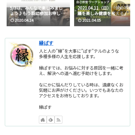
5/3は、みんなで楽しみまし
2021.04.11（日）「体の不思
ょう♪もう既に参加お申し込
議を楽しみ健康を考える」自
みも頂いてます★「ステイホ
己修整ワークショップ
2020.04.24
2021.04.05
ーム週間」
縁ぱす
人と人の”縁”を大事に”ぱす”テルのような
多種多様の人生を応援します。
縁ぱすでは、お悩みに対する原因を一緒に考
え、解決への道へ進む手助けをします。
なにかに悩んだりしている時は、遠慮なくお
気軽にお声がけください。いつでもあなたの
アクセスをお待ちしております。
縁ぱす