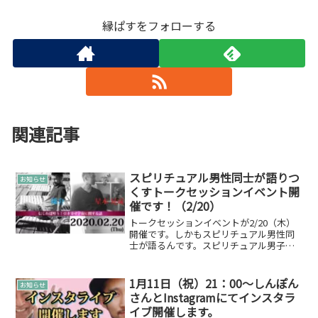
縁ぱすをフォローする
関連記事
スピリチュアル男性同士が語りつ
お知らせ
くすトークセッションイベント開
催です！（2/20）
トークセッションイベントが2/20（木）
開催です。しかもスピリチュアル男性同
士が語るんです。スピリチュアル男子、
スピリチュアルな男性というのでしょう
か。そんな二人でお届けするトークセッ
ションイベントになります！モデレータ
1月11日（祝）21：00～しんぽん
お知らせ
ー人生を変えるチャネ...
さんとInstagramにてインスタラ
イブ開催します。