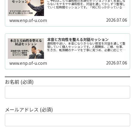
ご予約はこちら違和感の言語化セッションうまく言葉にな
らないモヤモヤや違和感を、対話を通して少しずつ整理し
ていく短時間セッションです。「何に引っかかっているの
か分からない」「今の自分の状態を整理したい」そんな時
の入口としてご利用いただけます。...
2026.07.06
www.enp.of-u.com
本音と方向性を整える対話セッション
違和感や迷い、本音になりきらない感覚を対話を通して整
理していく個人セッションです。人間関係、ご縁、仕事、
生き方、転換期のテーマを丁寧に見つめ、必要に応じてカ
ードや感性の視点も補助的に用います。
2026.07.06
www.enp.of-u.com
お名前 (必須)
メールアドレス (必須)