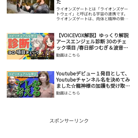
た
ライオンズゲートとは「ライオンズゲー
トウェイ」と呼ばれる宇宙の連携です。
ライオンズゲートは、肉体と精神の領域
の間を流れる宇宙エネルギーが増加する
時期です。変化を受け入れる規定自身で
変化を受け入れるための規定…まずは、
【VOICEVOX解説】ゆっくり解説
スピリチュアルな学び
事前にこれ↓規定について...
アースエンジェル診断 30のチェ
ック項目 /春日部つむぎ＆波音リ
ツ
動画はこちら
Youtubeデビュー１発目として、
スピリチュアルな学び
Youtubeチャンネル名を決めてみ
ました☆龍神様の加護も受け取り
ながら…
動画はこちら
スポンサーリンク