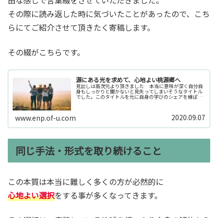
由な感じで言葉綴をさせていただきました。
その際に読み返した時に気づいたことがあったので、こち
らにてご紹介させて頂きたく寄稿します。
その綴がこちらです。
源にある光を求めて、心地よい桃源郷へ
見出しは高次元より頂きました…本当に意味が深く自分自
身もしっかりと聞かないと見失ってしまいそうなタイトル
でした。このタイトルを元に自身の学びのシェアを縁ぱす
を見て下さっている方へお届けしたいと思います。「桃源
郷」とは…桃源郷（とうげんきょう...
2020.09.07
www.enp.of-u.com
同じ手法・形式を取り続けること
この本質は本当に難しく多くの方が必然的に
心地よい選択
をする事が多くなってきます。