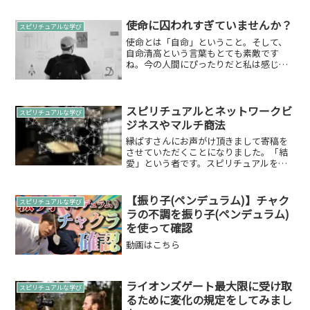
使命に囚われすぎていませんか？
スピリチュアルな学び
使命とは「自命」ということ。そして、
自命清高という言葉もとても素敵です
ね。今の人間にぴったりだと私は感じて
おります。
スピリチュアルとネットワークビ
スピリチュアルな学び
ジネスやマルチ商法
縁ぱすさんにお声がけ頂きまして寄稿を
させていただくことになりました。「結
愛」という者です。スピリチュアルを用
いた占い師として活動しております。久
しぶりのスピ系のお友達からの連絡。２
年～３年ぐらいスピ系イベントで知り合
【振り子(ペンデュラム)】チャク
スピリチュアルな学び
ったお友達から久しぶりの...
ラの不調を振り子(ペンデュラム)
を使って確認
動画はこちら
ライオンズゲート最大限に受け取
スピリチュアルな学び
るために変化の規定をしてみまし