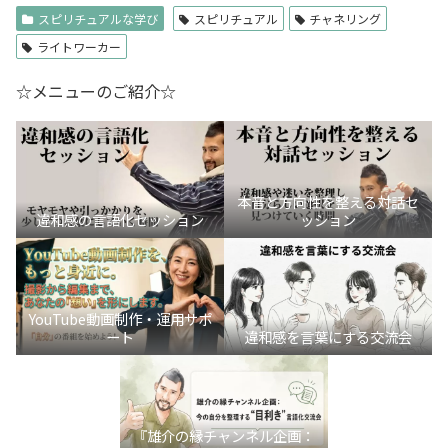
スピリチュアルな学び
スピリチュアル
チャネリング
ライトワーカー
☆メニューのご紹介☆
本音と方向性を整える対話セ
違和感の言語化セッション
ッション
YouTube動画制作・運用サポ
ート
違和感を言葉にする交流会
『雄介の縁チャンネル企画：