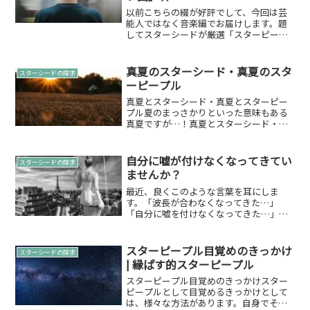
以前こちらの綴が好評でして、今回は芸
能人ではなく音楽編でお届けします。題
してスターシードが厳選「スターピープ
ル・スターシードに聴いてほしい曲」ス
ターピープル・スターシードについてス
ターピープルとは、外宇宙人間として地
真夏のスターシード・真夏のスタ
スターシードの探求
球に転生した宇宙人や天使...
ーピープル
真夏とスターシード・真夏とスターピー
プル夏のまっさかりといった意味もある
真夏ですが…！真夏とスターシード・真
夏とスターピープルについて今回はお話
をいたします✨地球自体の調査へ地球そ
のものに興味があるって言うスターシー
自分に嘘が付けなくなってきてい
スターシードの探求
ド・スターピープルがいる...
ませんか？
最近、良くこのような言葉を耳にしま
す。「波長が合わなくなってきた…」
「自分に嘘を付けなくなってきた…」
「今の仕事（職場）が全く合わなくなっ
てきた…」特に2020年に入ってそれが顕
著に現れているようですね…。この記事
スターピープル目覚めのきっかけ
スターシードの探求
はスターピープル（スターシ...
| 縁ぱす的スターピープル
スターピープル目覚めのきっかけスター
ピープルとして目覚めるきっかけとして
は、様々な方法があります。自身でそう