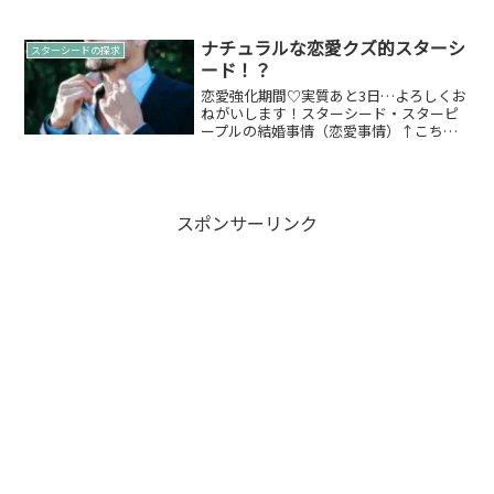
かも知れないと気づき目覚める方。スピ
リチュアル系能力が高い方に教えてもら
う方法など。今回、縁ぱす 雄介がスタ
ナチュラルな恋愛クズ的スターシ
スターシードの探求
ーピープルとして目覚める...
ード！？
恋愛強化期間♡実質あと3日…よろしくお
ねがいします！スターシード・スターピ
ープルの結婚事情（恋愛事情）↑こちら
にまとめております。ナチュラルな恋愛
クズタイトルがすごくないですか？縁ぱ
す 雄介にしてはタイトルが過激という
か…（笑）ナチュラルな...
スポンサーリンク