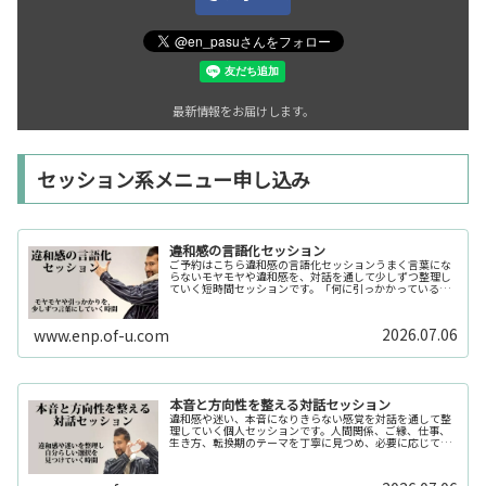
最新情報をお届けします。
セッション系メニュー申し込み
違和感の言語化セッション
ご予約はこちら違和感の言語化セッションうまく言葉にな
らないモヤモヤや違和感を、対話を通して少しずつ整理し
ていく短時間セッションです。「何に引っかかっているの
か分からない」「今の自分の状態を整理したい」そんな時
の入口としてご利用いただけます。...
2026.07.06
www.enp.of-u.com
本音と方向性を整える対話セッション
違和感や迷い、本音になりきらない感覚を対話を通して整
理していく個人セッションです。人間関係、ご縁、仕事、
生き方、転換期のテーマを丁寧に見つめ、必要に応じてカ
ードや感性の視点も補助的に用います。