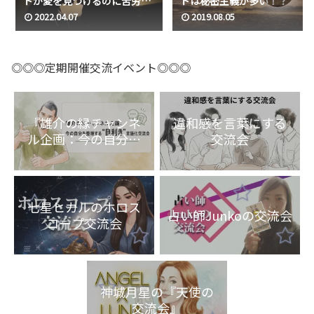
ドが愛を見つけるのに苦労す
ドは秘密主義が多い！？
る理由
2022.04.07
2019.08.05
◎◎◎定期開催交流イベント◎◎◎
『雄介の縁チャンネ
違和感を言葉にする
ル企画：今の自分を
交流会
整理する“目利き”言
語化交流会』
七星ヒカルのホロス
占い師Junkoの交流会
コープ交流会
神城月星の『天使の
交流会』