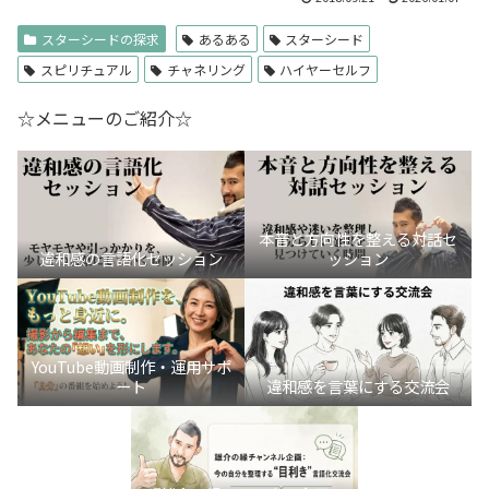
スターシードの探求
あるある
スターシード
スピリチュアル
チャネリング
ハイヤーセルフ
☆メニューのご紹介☆
本音と方向性を整える対話セ
違和感の言語化セッション
ッション
YouTube動画制作・運用サポ
ート
違和感を言葉にする交流会