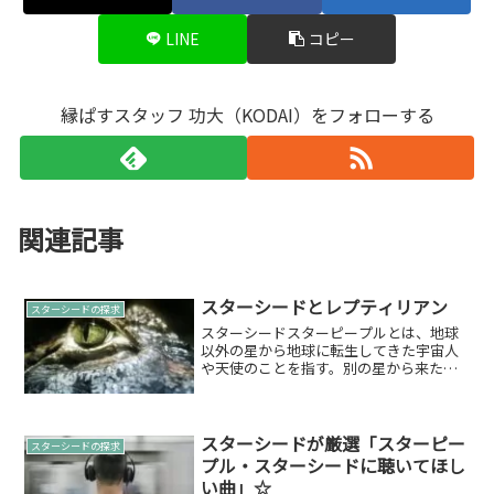
LINE
コピー
縁ぱすスタッフ 功大（KODAI）をフォローする
関連記事
スターシードとレプティリアン
スターシードの探求
スターシードスターピープルとは、地球
以外の星から地球に転生してきた宇宙人
や天使のことを指す。別の星から来たた
め、地球と馴染めない部分や故郷（星）
に帰りたいなど思うこともある。レプテ
ィリアンヒト型爬虫類ヒト型爬虫類（ヒ
トがたはちゅうるい、レプ...
スターシードが厳選「スターピー
スターシードの探求
プル・スターシードに聴いてほし
い曲」☆