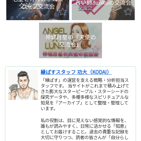
占い師Junkoの交流会
コープ交流会
神城月星の『天使の
交流会』
縁ぱすスタッフ 功大（KODAI）
「縁ぱす」の運営を支える戦略・分析担当ス
タッフです。 当サイトがこれまで積み上げて
きた膨大なスターピープル・スターシードの
探究データや、多種多様なスピリチュアルな
知見を「アーカイブ」として整理・管理して
います。
私の役割は、目に見えない感覚的な情報を、
誰もが読みやすく、日常に活かせる「知恵」
としてお届けすること。過去の貴重な記録を
大切に守りつつ、読者の皆さんが「自分らし