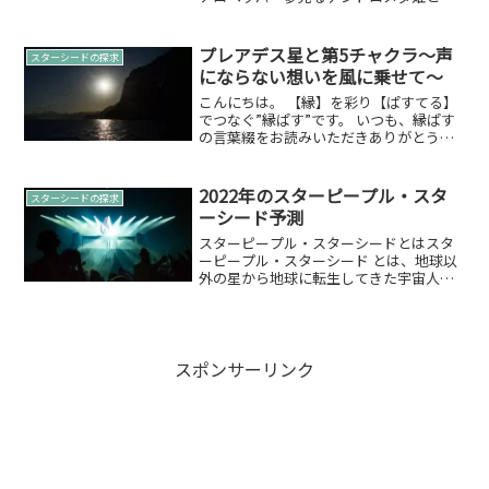
う歌なのですが…イントロの冒頭のセリ
フの後ろもですが。宇宙語（ライトラン
ゲージ）を話しておりますね。チチモモ
プレアデス星と第5チャクラ〜声
スターシードの探求
パチャマモパピパピパピチ...
にならない想いを風に乗せて〜
こんにちは。 【縁】を彩り【ぱすてる】
でつなぐ”縁ぱす”です。 いつも、縁ぱす
の言葉綴をお読みいただきありがとうご
ざいます。本日は、「プレアデスと第5チ
ャクラ」という、少しスピリチュアルな
テーマでお届けしたいと思います。もし
2022年のスターピープル・スタ
スターシードの探求
かしたら、「プレ...
ーシード予測
スターピープル・スターシードとはスタ
ーピープル・スターシード とは、地球以
外の星から地球に転生してきた宇宙人や
天使のことを指す。別の星から来たた
め、地球と馴染めない部分や故郷（星）
に帰りたいなど思うこともある。まず
は…2022年の節分につい...
スポンサーリンク