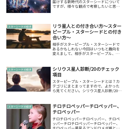
届けする新時代のスターシードについて
ですが、様々な観点で考察したいと思い
ます。今、あなたがこの内容に触れた時
点で激動な時代と言えるでしょう。それ
はあなたにとっても地球にとってもで
す。その際に、あなたの意識...
リラ星人との付き合い方～スター
スターシードの探求
ピープル・スターシードとの付き
合い方～
相手がスターピープル・スターシードで
あるかもしれない今回はいつもと趣向を
変えまして、相手がスターピープル、ス
ターシードであるかもしれない！そうい
った時の付き合い方について取り上げて
いこうかと思います。あなたの大切な
シリウス星人診断/20のチェック
スターシードの探求
彼、彼女、友達、家族などの...
項目
スターピープル・スターシードとは？カ
テゴリにまとまってますので、よかった
ら見てください。シリウス星人診断/20の
チェック項目シリウス星人診断/20のチェ
ック項目クリエイティブな探求心: 創造性
に富み、新たなアイデアやアートの表現
チロチロペッパーチロペッパー、
スターシードの探求
を追求するこ...
チロペッパー
チロチロペッパーチロペッパー、チロペ
ッパーチロチロペッパーチロペッパー、
チロペッパー夢見るアンドロメダ姫とい