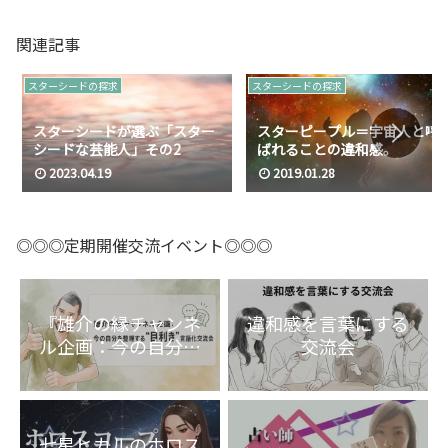
関連記事
スターシードの探求
スターシードの探求
スターシードが選ぶ「スター
スターピープル＝宇宙人と呼
シードな芸能人」その2
ばれることの違和感。
2023.04.19
2019.01.28
◎◎◎定期開催交流イベント◎◎◎
『雄介の縁チャンネ
違和感を言葉にする
ル企画：今の自分を
交流会
整理する“目利き”言
語化交流会』
七星ヒカルのホロス