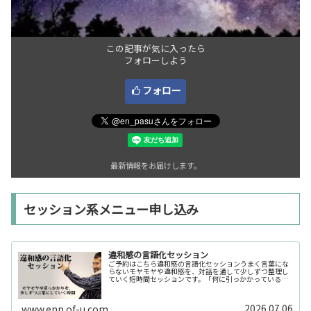
この記事が気に入ったら
フォローしよう
フォロー
最新情報をお届けします。
セッション系メニュー申し込み
違和感の言語化セッション
ご予約はこちら違和感の言語化セッションうまく言葉にな
らないモヤモヤや違和感を、対話を通して少しずつ整理し
ていく短時間セッションです。「何に引っかかっているの
か分からない」「今の自分の状態を整理したい」そんな時
の入口としてご利用いただけます。...
2026.07.06
www.enp.of-u.com