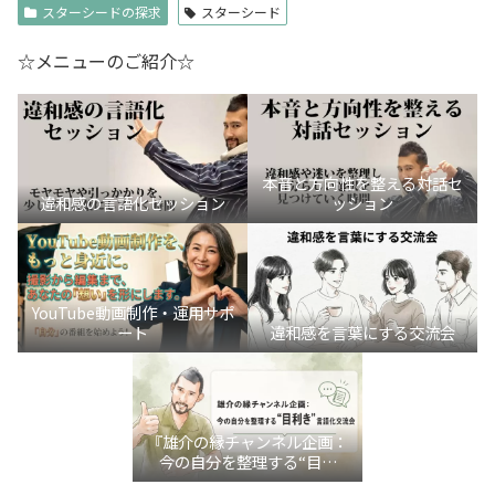
スターシードの探求
スターシード
☆メニューのご紹介☆
本音と方向性を整える対話セ
違和感の言語化セッション
ッション
YouTube動画制作・運用サポ
ート
違和感を言葉にする交流会
『雄介の縁チャンネル企画：
今の自分を整理する“目利
き”言語化交流会』