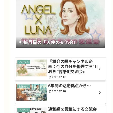
神城月星の『天使の交流会』
『雄介の縁チャンネル企
イベント
画：今の自分を整理する“目
利き”言語化交流会』
2026.07.17
6年間の活動拠点から…
お知らせ
2026.07.10
スターシードの探求
ら
スターシードが地球で人間距
違和感を言葉にする交流会
イベント
離感…特に日本でおかしい理