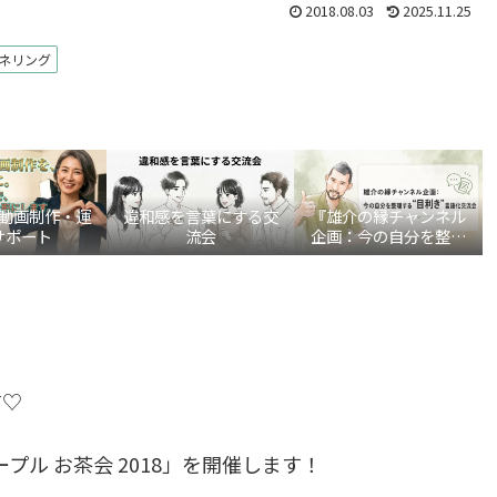
2018.08.03
2025.11.25
ネリング
be動画制作・運
違和感を言葉にする交
『雄介の縁チャンネル
サポート
流会
企画：今の自分を整理
する“目利き”言語化交
流会』
。
す♡
ーピープル お茶会 2018」を開催します！