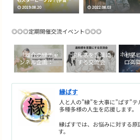
人？）
2019.08.20
2022.08.03
◎◎◎定期開催交流イベント◎◎◎
『雄介の縁チャ
違和感を言葉に
七星
ンネル企画：今
する交流会
ロス
の自分を整理す
る“目利き”言語
化交流会』
縁ぱす
人と人の”縁”を大事に”ぱす”
多種多様の人生を応援します。
縁ぱすでは、お悩みに対する原
す。