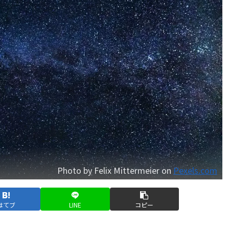
Photo by Felix Mittermeier on
Pexels.com
はてブ
LINE
コピー