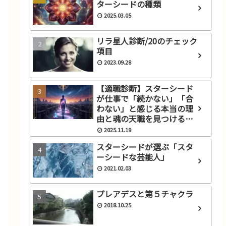
ターシードの種類
2025.03.05
リラ星人診断/20のチェック
項目
2023.09.28
【適職診断】スターシード
が仕事で「続かない」「合
わない」と感じる本当の理
由と魂の天職を見つけるス
テップ
2025.11.19
スターシードが選ぶ「スタ
ーシードな芸能人」
2021.02.03
プレアデスと第５チャクラ
2018.10.25