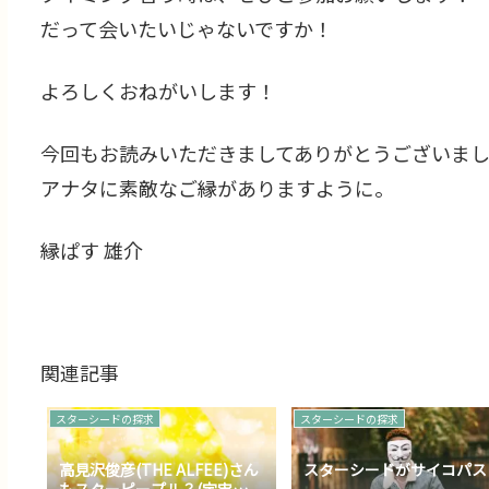
だって会いたいじゃないですか！
よろしくおねがいします！
今回もお読みいただきましてありがとうございま
アナタに素敵なご縁がありますように。
縁ぱす 雄介
関連記事
スターシードの探求
スターシードの探求
高見沢俊彦(THE ALFEE)さん
スターシードがサイコパス
もスターピープル？(宇宙