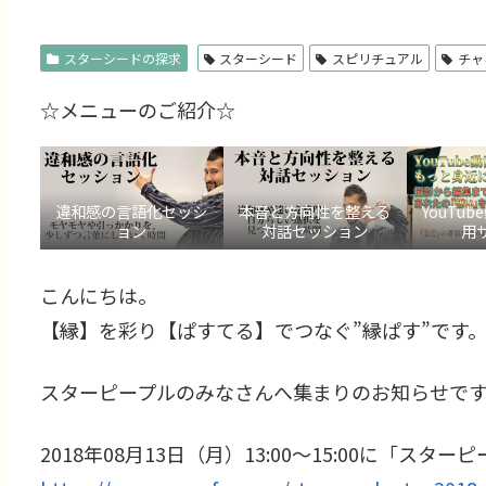
スターシードの探求
スターシード
スピリチュアル
チャ
☆メニューのご紹介☆
違和感の言語化セッシ
本音と方向性を整える
YouTu
ョン
対話セッション
用
こんにちは。
【縁】を彩り【ぱすてる】でつなぐ”縁ぱす”です
スターピープルのみなさんへ集まりのお知らせで
2018年08月13日（月）13:00～15:00に「スタ