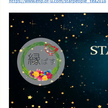
https://www.enp.of-u.com/starpeople_tea2018