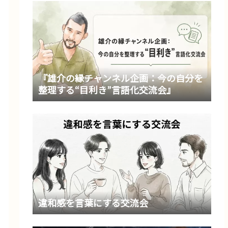
『雄介の縁チャンネル企画：今の自分を
整理する“目利き”言語化交流会』
違和感を言葉にする交流会