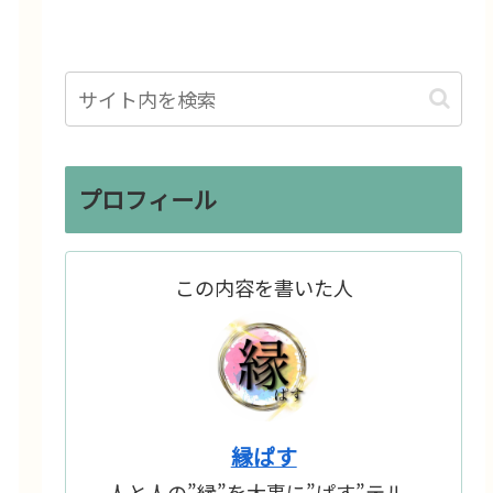
プロフィール
この内容を書いた人
縁ぱす
人と人の”縁”を大事に”ぱす”テル