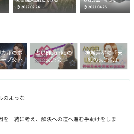
2022.02.24
2021.04.26
ヒカルのホ
占い師Junkoの
神城月星の『天
コープ交流
交流会
使の交流会』
会
テルのような
因を一緒に考え、解決への道へ進む手助けをしま