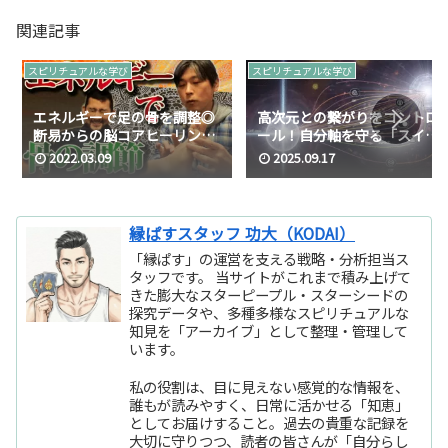
関連記事
スピリチュアルな学び
スピリチュアルな学び
エネルギーで足の骨を調整◎
高次元との繋がりをコントロ
断易からの脳コアヒーリング
ール！自分軸を守る「スイッ
と音叉ウェーブ整体スペシャ
チオンオフ」実践法
2022.03.09
2025.09.17
ル動画
縁ぱすスタッフ 功大（KODAI）
「縁ぱす」の運営を支える戦略・分析担当ス
タッフです。 当サイトがこれまで積み上げて
きた膨大なスターピープル・スターシードの
探究データや、多種多様なスピリチュアルな
知見を「アーカイブ」として整理・管理して
います。
私の役割は、目に見えない感覚的な情報を、
誰もが読みやすく、日常に活かせる「知恵」
としてお届けすること。過去の貴重な記録を
大切に守りつつ、読者の皆さんが「自分らし