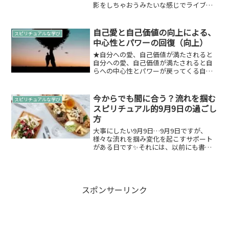
影をしちゃおうみたいな感じでライブ配
信をしていたのです！そのライブ配信は
非公開で、切り抜きみたいな感じでピッ
クアップして動画化するのですが話の成
自己愛と自己価値の向上による、
スピリチュアルな学び
り行き上、...
中心性とパワーの回復（向上）
★自分への愛、自己価値が満たされると
自分への愛、自己価値が満たされると自
らへの中心性とパワーが戻ってくる自ら
が「宇宙そのもの感」になるそうする
と、自ら（それぞれの方）の世界観によ
り、この世界への愛や、それぞれの存在
今からでも間に合う？流れを掴む
スピリチュアルな学び
や現象への尊重が生じ、愛し...
スピリチュアル的9月9日の過ごし
方
大事にしたい9月9日…9月9日ですが、
様々な流れを掴み変化を起こすサポート
がある日です✨それには、以前にも書い
ておりますが6/66/99/69/9が縁ぱすでも
ちょっとしたお祭り的イベント日なんで
す。詳しくは↓定番になりつつある紐解
き：エンジ...
スポンサーリンク