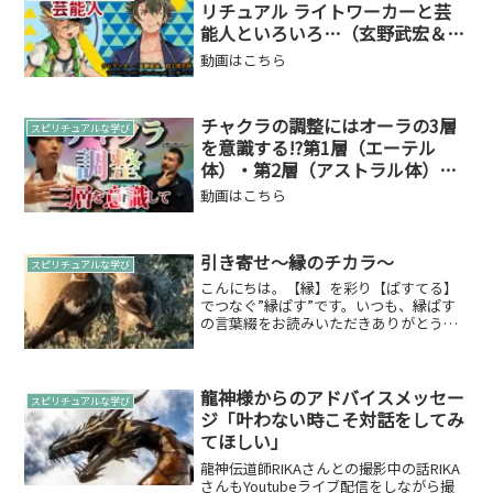
リチュアル ライトワーカーと芸
能人といろいろ…（玄野武宏＆白
上虎太郎にてお届け）
動画はこちら
チャクラの調整にはオーラの3層
スピリチュアルな学び
を意識する!?第1層（エーテル
体）・第2層（アストラル体）・
第3層（メンタル体）を意識！
動画はこちら
引き寄せ～縁のチカラ～
スピリチュアルな学び
こんにちは。【縁】を彩り【ぱすてる】
でつなぐ”縁ぱす”です。いつも、縁ぱす
の言葉綴をお読みいただきありがとうご
ざいます。 引き寄せについてみなさん、
引き寄せの法則って言葉はご存知です
か？【自分が体験する事は、自分の思念
からしかおこらない】的...
龍神様からのアドバイスメッセー
スピリチュアルな学び
ジ「叶わない時こそ対話をしてみ
てほしい」
龍神伝道師RIKAさんとの撮影中の話RIKA
さんもYoutubeライブ配信をしながら撮