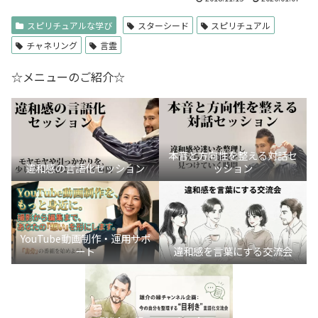
スピリチュアルな学び
スターシード
スピリチュアル
チャネリング
言霊
☆メニューのご紹介☆
本音と方向性を整える対話セ
違和感の言語化セッション
ッション
YouTube動画制作・運用サポ
ート
違和感を言葉にする交流会