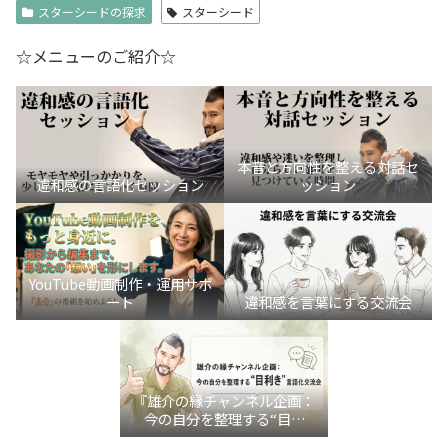
スターシードの探求
スターシード
☆メニューのご紹介☆
本音と方向性を整える対話セ
違和感の言語化セッション
ッション
YouTube動画制作・運用サポ
ート
違和感を言葉にする交流会
『雄介の縁チャンネル企画：
今の自分を整理する“目利
き”言語化交流会』