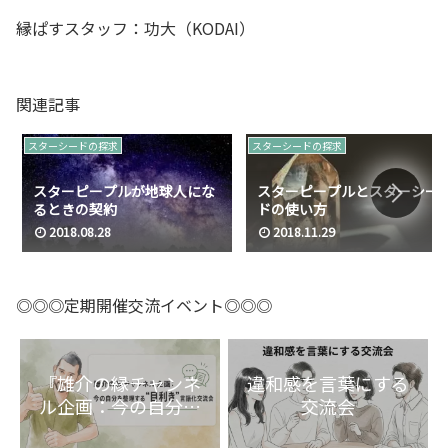
縁ぱすスタッフ：功大（KODAI）
関連記事
スターシードの探求
スターシードの探求
スターピープルが地球人にな
スターピープルとスターシー
るときの契約
ドの使い方
2018.08.28
2018.11.29
◎◎◎定期開催交流イベント◎◎◎
『雄介の縁チャンネ
違和感を言葉にする
ル企画：今の自分を
交流会
整理する“目利き”言