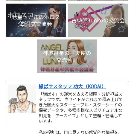
語化交流会』
七星ヒカルのホロス
占い師Junkoの交流会
コープ交流会
神城月星の『天使の
交流会』
縁ぱすスタッフ 功大（KODAI）
「縁ぱす」の運営を支える戦略・分析担当ス
タッフです。 当サイトがこれまで積み上げて
きた膨大なスターピープル・スターシードの
探究データや、多種多様なスピリチュアルな
知見を「アーカイブ」として整理・管理して
います。
私の役割は、目に見えない感覚的な情報を、