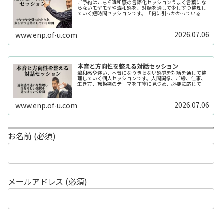
ご予約はこちら違和感の言語化セッションうまく言葉にな
らないモヤモヤや違和感を、対話を通して少しずつ整理し
ていく短時間セッションです。「何に引っかかっているの
か分からない」「今の自分の状態を整理したい」そんな時
の入口としてご利用いただけます。...
2026.07.06
www.enp.of-u.com
本音と方向性を整える対話セッション
違和感や迷い、本音になりきらない感覚を対話を通して整
理していく個人セッションです。人間関係、ご縁、仕事、
生き方、転換期のテーマを丁寧に見つめ、必要に応じてカ
ードや感性の視点も補助的に用います。
2026.07.06
www.enp.of-u.com
お名前 (必須)
メールアドレス (必須)