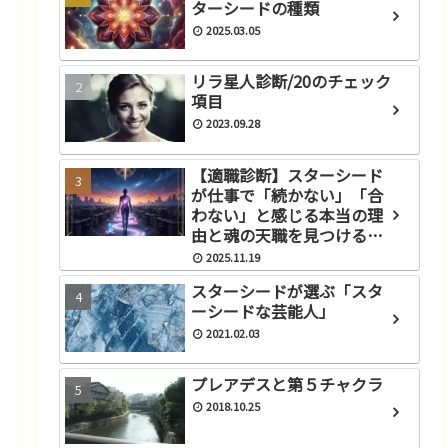
ターシードの種類
2025.03.05
リラ星人診断/20のチェック
項目
2023.09.28
【適職診断】スターシード
が仕事で「続かない」「合
わない」と感じる本当の理
由と魂の天職を見つけるス
テップ
2025.11.19
スターシードが選ぶ「スタ
ーシードな芸能人」
2021.02.03
プレアデスと第５チャクラ
2018.10.25