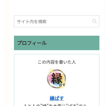
プロフィール
この内容を書いた人
縁ぱす
人と人の”縁”を大事に”ぱす”テル