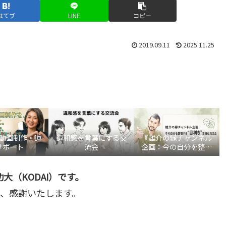
はてブ
LINE
コピー
2019.09.11
2025.11.25
be動画制作・運
違和感を言葉にする交
『雄介の縁チャンネル
サポート
流会
企画：今の自分を整理
する“目利き”言語化交
流会』
大（KODAI）です。
、感謝いたします。