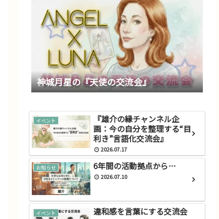
神城月星の『天使の交流会』
『雄介の縁チャンネル企
イベント
画：今の自分を整理する“目
利き”言語化交流会』
2026.07.17
6年間の活動拠点から…
お知らせ
2026.07.10
違和感を言葉にする交流会
イベント