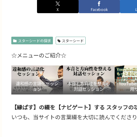
X
Facebook
スターシードの探求
スターシード
☆メニューのご紹介☆
違和感の言語化セッシ
本音と方向性を整える
YouTu
ョン
対話セッション
用
【縁ぱす】の綴を【ナビゲート】する スタッフの功
いつも、当サイトの言葉綴を大切に読んでくださり