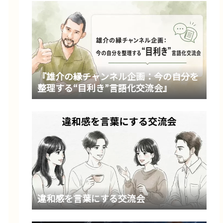
『雄介の縁チャンネル企画：今の自分を
整理する“目利き”言語化交流会』
違和感を言葉にする交流会