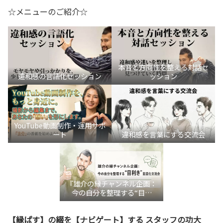
☆メニューのご紹介☆
本音と方向性を整える対話セ
違和感の言語化セッション
ッション
YouTube動画制作・運用サポ
ート
違和感を言葉にする交流会
『雄介の縁チャンネル企画：
今の自分を整理する“目利
き”言語化交流会』
【縁ぱす】の綴を【ナビゲート】する スタッフの功大