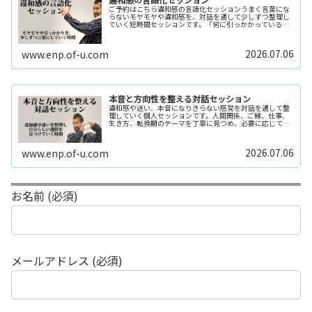
ご予約はこちら違和感の言語化セッションうまく言葉にな
らないモヤモヤや違和感を、対話を通して少しずつ整理し
ていく短時間セッションです。「何に引っかかっているの
か分からない」「今の自分の状態を整理したい」そんな時
の入口としてご利用いただけます。...
2026.07.06
www.enp.of-u.com
本音と方向性を整える対話セッション
違和感や迷い、本音になりきらない感覚を対話を通して整
理していく個人セッションです。人間関係、ご縁、仕事、
生き方、転換期のテーマを丁寧に見つめ、必要に応じてカ
ードや感性の視点も補助的に用います。
2026.07.06
www.enp.of-u.com
お名前 (必須)
メールアドレス (必須)