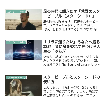
風の時代に輝きだす「荒野のスタ
スターシードの探求
ーピープル（スターシード）」
風の時代に輝きだす「荒野のスターピー
プル（スターシード）」こんにちは。
【縁】を彩り【ぱすてる】でつなぐ”縁ぱ
す”です。 いつも、縁ぱすの言葉綴をお読
みいただきありがとうございます。今回
は、「荒野のスターピープル（スターシ
「リラに還りたい」あなたへ贈る
スターシードの探求
ード）」というテー...
33秒！音に身を委ねて見つける人
生の「ゆらぎ」
いつも、縁ぱすからのメッセージをお読
みいただきありがとうございます。【歌
えるお守り】The Sound of Lyra ✨ リラに
還りたいあなたへ今回は、魂の故郷とさ
れるリラ星からのメッセージを音に乗せ
た「【歌えるお守り】The Sound...
スターピープルとスターシードの
スターシードの探求
使い方
こんにちは。【縁】を彩り【ぱすてる】
でつなぐ”縁ぱす”です。いつも、縁ぱす
の言葉綴をお読みいただきありがとうご
ざいます。今回は「スターピープルとス
ターシードの使い方」について綴らせて