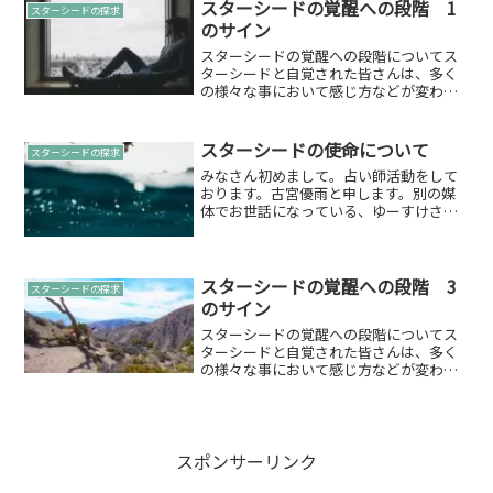
頂きます。整理私自身は、普段呼び方な
スターシードの覚醒への段階 1
スターシードの探求
どあまり気にしないので...
のサイン
スターシードの覚醒への段階についてス
ターシードと自覚された皆さんは、多く
の様々な事において感じ方などが変わっ
てくるかと思います。そして、スターシ
ードであるならば「覚醒」への段階を考
えたいところです。そこで、私なりにで
スターシードの使命について
スターシードの探求
すがいくつかの「覚醒」へ...
みなさん初めまして。占い師活動をして
おります。古宮優雨と申します。別の媒
体でお世話になっている、ゆーすけさん
にお声がけいただきこちらにも寄稿する
ことに致しました。以後お見知りおきい
ただければ幸いです。自己紹介鑑定歴は
約10年。自身もゲイのた...
スターシードの覚醒への段階 3
スターシードの探求
のサイン
スターシードの覚醒への段階についてス
ターシードと自覚された皆さんは、多く
の様々な事において感じ方などが変わっ
てくるかと思います。そして、スターシ
ードであるならば「覚醒」への段階を考
えたいところです。そこで、私なりにで
すがいくつかの「覚醒」へ...
スポンサーリンク