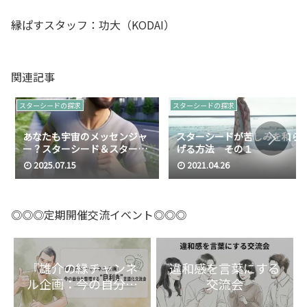
縁ぱすスタッフ：功大（KODAI）
関連記事
スターシードの探求
スターシードの探求
あなたも宇宙のメッセンジャ
スターシードが苦しみを和ら
ー？スターシード＆スターピ
げる方法 その１
ープルの真実
2025.07.15
2021.04.26
◎◎◎定期開催交流イベント◎◎◎
『雄介の縁チャンネ
違和感を言葉にする
ル企画：今の自分を
交流会
整理する“目利き”言