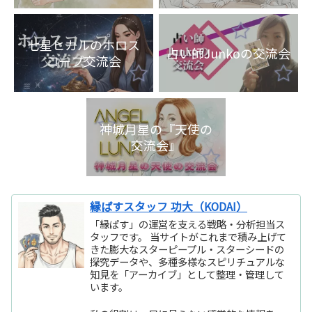
語化交流会』
七星ヒカルのホロス
占い師Junkoの交流会
コープ交流会
神城月星の『天使の
交流会』
縁ぱすスタッフ 功大（KODAI）
「縁ぱす」の運営を支える戦略・分析担当ス
タッフです。 当サイトがこれまで積み上げて
きた膨大なスターピープル・スターシードの
探究データや、多種多様なスピリチュアルな
知見を「アーカイブ」として整理・管理して
います。