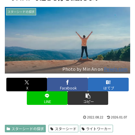
スターシードの探求
Photo by Min An on
Pexels.com
X
Facebook
はてブ
LINE
コピー
2022.08.22
2026.01.07
スターシードの探求
スターシード
ライトワーカー