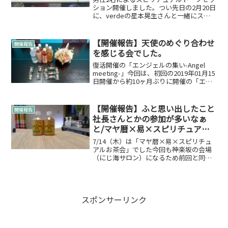
ション開催しました。つい先日の2月20日
に、​verdeの星本晃生さんと一緒にスピ
リチュアルトークセッションを開催いた
しました。一緒に開催と言えども、結構
自由気ままにやりたく進行はしたくない
【開催報告】天使のめぐり合わせ
開催報告
なということ...
を感じる会でした。
復活開催の「エンジェルの集い-Angel
meeting-」今回は、初回の2019年01月15
日開催から約10ヶ月ぶりに開催の「エン
ジェルの集い-Angel meeting-」。ちなみ
に、01月15日の開催の様子はこちら。い
ろいろありまして...
【開催報告】ふと思い出したこと
開催報告
社長さんとかの参加が多いなぁ
と/マヤ暦×易×スピリチュアル
お茶会
7/14（木）は「マヤ暦×易×スピリチュ
アルお茶会」でした今回も神楽坂の会場
（にじ海サロン）になるため前回と同様
に、、定員3名制の少人数で開催していこ
うと決めての開催。マヤ暦×易×スピリ
チュアルお茶会 とは？マヤ暦・易・スピ
リチュアルに興味...
スポンサーリンク