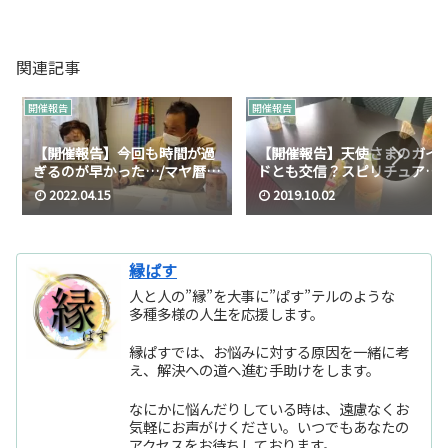
関連記事
開催報告
開催報告
【開催報告】今回も時間が過
【開催報告】天使さまのガイ
ぎるのが早かった…/マヤ暦×
ドとも交信？スピリチュアル
易×スピリチュアルお茶会
座談会♪
2022.04.15
2019.10.02
縁ぱす
人と人の”縁”を大事に”ぱす”テルのような
多種多様の人生を応援します。
縁ぱすでは、お悩みに対する原因を一緒に考
え、解決への道へ進む手助けをします。
なにかに悩んだりしている時は、遠慮なくお
気軽にお声がけください。いつでもあなたの
アクセスをお待ちしております。