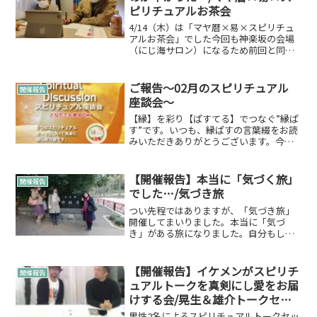
ピリチュアルお茶会
4/14（木）は「マヤ暦×易×スピリチュ
アルお茶会」でした今回も神楽坂の会場
（にじ海サロン）になるため前回と同様
に、、定員4名制の少人数で開催していこ
うと決めての開催。こちらのイベント
も…まん延防止等重点措置のため延期を
ご報告～02月のスピリチュアル
開催報告
決意しましたが…今回...
座談会～
【縁】を彩り【ぱすてる】でつなぐ”縁ぱ
す”です。いつも、縁ぱすの言葉綴をお読
みいただきありがとうございます。今回
は 「ご報告～02月のスピリチュアル 座談
会～」です。ちなみに…スピリチュアル
座談会については以下からご確認くださ
【開催報告】本当に「気づく旅」
開催報告
い(*´ω｀*...
でした…/気づき旅
つい先程ではありますが、「気づき旅」
開催してまいりました。本当に「気づ
き」がある旅になりました。自分もしっ
かり「気づき」を頂きました。気づき1：
氏神様を知る。神社庁神社庁は実は自分
自身も初めて訪れたのですが、四ツ谷付
【開催報告】イケメンがスピリチ
開催報告
近にあって散策がてら足を...
ュアルトークを真剣にし愛をお届
けする会/晃生＆雄介トークセッ
ション
男性2名によるスピリチュアルトークセッ