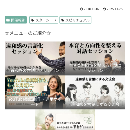
2018.10.02
2025.11.25
開催報告
スターシード
スピリチュアル
☆メニューのご紹介☆
本音と方向性を整える対話セ
違和感の言語化セッション
ッション
YouTube動画制作・運用サポ
ート
違和感を言葉にする交流会