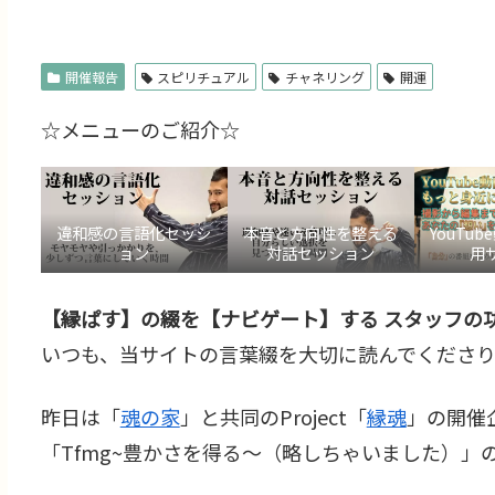
開催報告
スピリチュアル
チャネリング
開運
☆メニューのご紹介☆
違和感の言語化セッシ
本音と方向性を整える
YouTu
ョン
対話セッション
用
【縁ぱす】の綴を【ナビゲート】する スタッフの功
いつも、当サイトの言葉綴を大切に読んでくださり
昨日は「
魂の家
」と共同のProject「
縁魂
」の開催
「Tfmg~豊かさを得る～（略しちゃいました）」