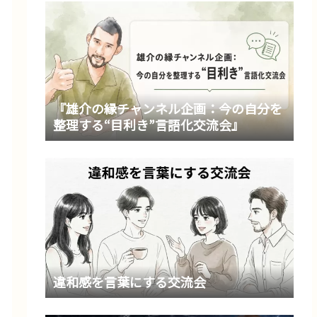
『雄介の縁チャンネル企画：今の自分を
整理する“目利き”言語化交流会』
違和感を言葉にする交流会