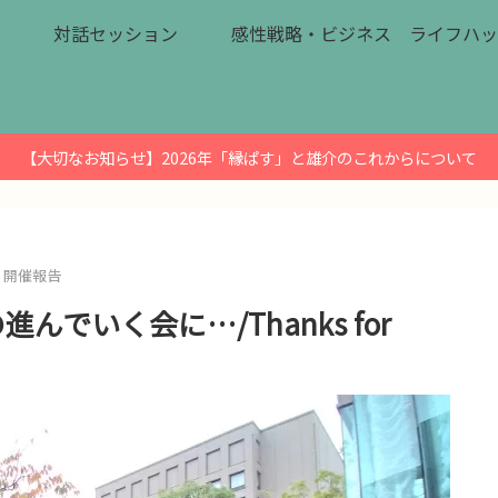
対話セッション
感性戦略・ビジネス
ライフハッ
【大切なお知らせ】2026年「縁ぱす」と雄介のこれからについて
開催報告
でいく会に…/Thanks for