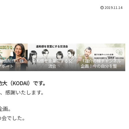
2019.11.14
be動画制作・運
違和感を言葉にする交
『雄介の縁チャンネル
サポート
流会
企画：今の自分を整理
する“目利き”言語化交
流会』
大（KODAI）です。
、感謝いたします。
企画。
の会でした。