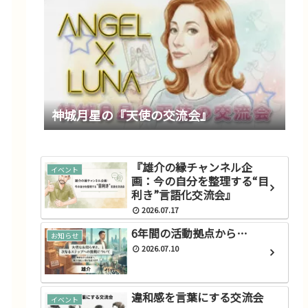
神城月星の『天使の交流会』
『雄介の縁チャンネル企
イベント
画：今の自分を整理する“目
利き”言語化交流会』
2026.07.17
6年間の活動拠点から…
お知らせ
2026.07.10
違和感を言葉にする交流会
イベント