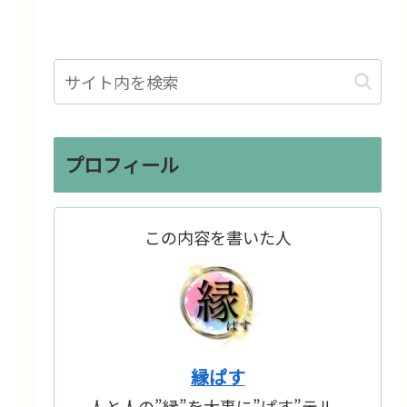
プロフィール
この内容を書いた人
縁ぱす
人と人の”縁”を大事に”ぱす”テル