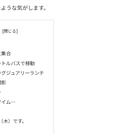
たような気がします。
に集合
ャトルバスで移動
ラグジュアリーランチ
撮影
…
タイム…
2（木）です。