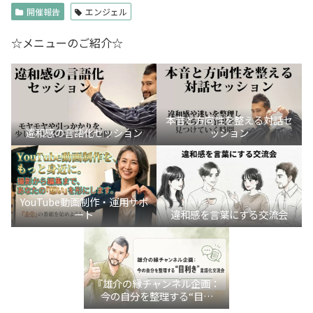
開催報告
エンジェル
☆メニューのご紹介☆
本音と方向性を整える対話セ
違和感の言語化セッション
ッション
YouTube動画制作・運用サポ
ート
違和感を言葉にする交流会
『雄介の縁チャンネル企画：
今の自分を整理する“目利
き”言語化交流会』