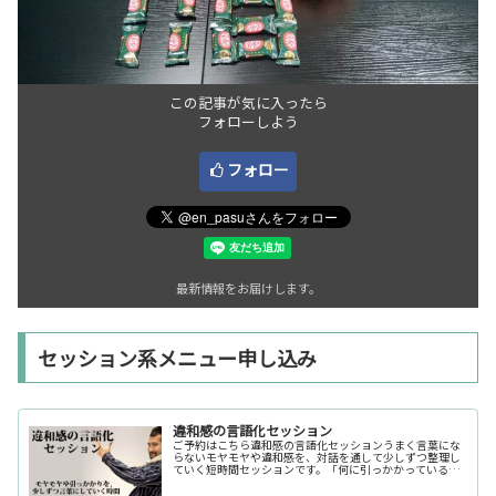
この記事が気に入ったら
フォローしよう
フォロー
最新情報をお届けします。
セッション系メニュー申し込み
違和感の言語化セッション
ご予約はこちら違和感の言語化セッションうまく言葉にな
らないモヤモヤや違和感を、対話を通して少しずつ整理し
ていく短時間セッションです。「何に引っかかっているの
か分からない」「今の自分の状態を整理したい」そんな時
の入口としてご利用いただけます。...