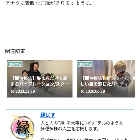
アナタに素敵なご縁がありますように。
関連記事
開催報告
開催報告
【開催報告】集まるだけで高
【開催報告】新スタイルで新
まるバイブレーション/スター
しい風を感じたパーティ
ピープル 交流会 in 2022
ー…/Sun&Moon占いやしパ
2022.11.29
2020.06.29
ーティー
縁ぱす
人と人の”縁”を大事に”ぱす”テルのような
多種多様の人生を応援します。