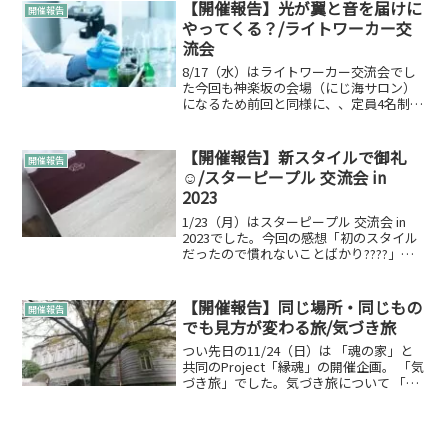
した♪テーブルと机でマックスが本当に4
【開催報告】光が翼と音を届けに
開催報告
名なんですよね??...
やってくる？/ライトワーカー交
流会
8/17（水）はライトワーカー交流会でし
た今回も神楽坂の会場（にじ海サロン）
になるため前回と同様に、、定員4名制の
少人数で開催していこうと決めての開
催。換気などはして行わせていただきま
した♪テーブルと机でマックスが本当に4
【開催報告】新スタイルで御礼
開催報告
名なんですよね??...
☺/スターピープル 交流会 in
2023
1/23（月）はスターピープル 交流会 in
2023でした。今回の感想「初のスタイル
だったので慣れないことばかり????」今
回も神楽坂の会場（にじ海サロン）にな
るため前回と同様に、、定員4名制の少人
数で開催していこうと決めての開催。換
【開催報告】同じ場所・同じもの
開催報告
気な...
でも見方が変わる旅/気づき旅
つい先日の11/24（日）は 「魂の家」と
共同のProject「縁魂」の開催企画。 「気
づき旅」でした。気づき旅について 「気
づき」をテーマにした、散策や旅の企画
をさせて頂きました。 その名もシンプル
に「気づき旅」。 縁魂の開催するイベン
ト...