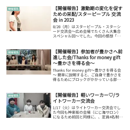
【開催報告】激動期の変化を促す
開催報告
ための采配/スターピープル 交流
会 in 2023
8/28（月）はスターピープル・スターシ
ード交流会～広め会場でたくさん大集合
スペシャル回～でした。今回の感想「だ
から少人数なのね」スターピープル・ス
ターシードとは？スターピープルとは、
地球以外の星から地球に転生してきた宇
【開催報告】参加者が豊かさへ前
開催報告
宙人や天使のことを指...
進した会/Thanks for money gift
～豊かさを得る会～
Thanks for money gift～豊かさを得る会
～ 簡単に説明すると、ご自身で豊かさを
得るためにブロックがかかっている部分
の発見やブロックは無いものの豊かさを
得られていないと感じる方へ送る、スピ
リチュアルの観点や、現実的な観点を交...
【開催報告】軽いワーカー♡/ラ
開催報告
イトワーカー交流会
1/17（火）はライトワーカー交流会でし
た今回も神楽坂の会場（にじ海サロン）
になるため前回と同様に、、定員4名制の
少人数で開催していこうと決めての開
催。換気などはして行わせていただきま