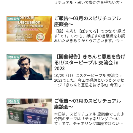
リチュアル・占いで豊かさを得たい方へ
～」が開催されました♪とりあえず、お
さらいです。「Thanks for money gift～
スピリチュアル・...
ご報告～03月のスピリチュアル
開催報告
座談会～
【縁】を彩り【ぱすてる】でつなぐ”縁ぱ
す”です。いつも、縁ぱすの言葉綴をお読
みいただきありがとうございます。今回
は 「ご報告～03月のスピリチュアル 座談
会～」です。ちなみに…スピリチュアル
座談会については以下からご確認くださ
【開催報告】きちんと意思を告げ
開催報告
い(*´ω｀*...
る!!/スターピープル 交流会 in
2023
10/23（月）はスターピープル 交流会 in
2023でした。今回の感想というかメッセ
ージ「きちんと意思を告げる!!」今回も神
楽坂の会場（にじ海サロン）になるため
前回と同様に、、定員4名制の少人数で開
催していこうと決めての開催。換気など
ご報告～07月のスピリチュアル
開催報告
は...
座談会～
本日は、スピリチュアル 座談会でした♪
今回のテーマは「チャネリングについ
て」です。チャネリング講座ではないの
で、事前に参加お問い合わせ頂いた方勘
違いをさせてしまい申し訳ございません