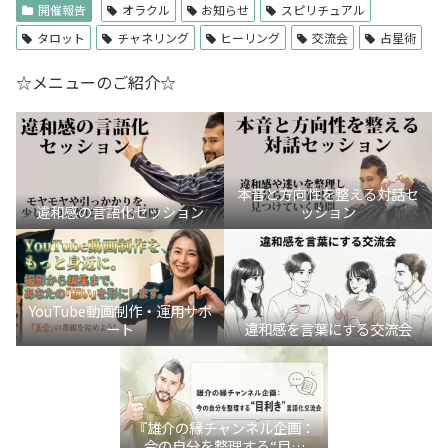
開催報告
オラクル
お知らせ
スピリチュアル
タロット
チャネリング
ヒーリング
交流会
占星術
☆メニューのご紹介☆
本音と方向性を整える対話セ
違和感の言語化セッション
ッション
YouTube動画制作・運用サポ
ート
違和感を言葉にする交流会
『雄介の縁チャンネル企画：
今の自分を整理する“目利