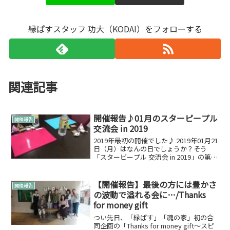
縁ぱすスタッフ 功大（KODAI）をフォローする
関連記事
開催報告♪01月のスターピープル
開催報告
交流会 in 2019
2019年最初の開催でした♪ 2019年01月21
日（月）はなんの日でしょうか？そう
「スターピープル 交流会 in 2019」の第6
回の開催日でした♪6回目の開催もまった
り人数でした！本音を言うと会場が人数
ちょうどぴったりな会場で良かったで...
【開催報告】最後の方には豊かさ
開催報告
の波動で溢れる会に…/Thanks
for money gift
つい先日、「縁ぱす」「魂の家」初の合
同企画の「Thanks for money gift～スピ