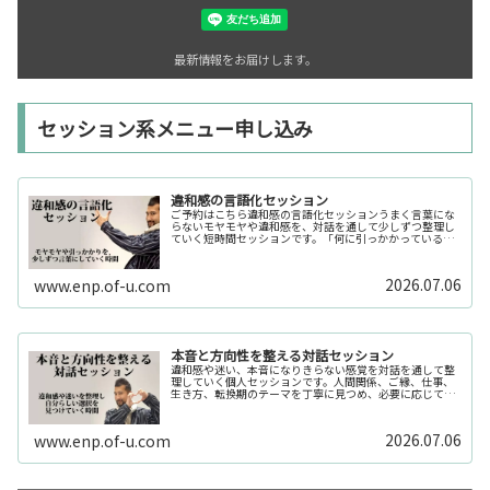
最新情報をお届けします。
セッション系メニュー申し込み
違和感の言語化セッション
ご予約はこちら違和感の言語化セッションうまく言葉にな
らないモヤモヤや違和感を、対話を通して少しずつ整理し
ていく短時間セッションです。「何に引っかかっているの
か分からない」「今の自分の状態を整理したい」そんな時
の入口としてご利用いただけます。...
2026.07.06
www.enp.of-u.com
本音と方向性を整える対話セッション
違和感や迷い、本音になりきらない感覚を対話を通して整
理していく個人セッションです。人間関係、ご縁、仕事、
生き方、転換期のテーマを丁寧に見つめ、必要に応じてカ
ードや感性の視点も補助的に用います。
2026.07.06
www.enp.of-u.com