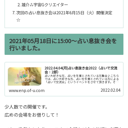
雄介⁂宇宙Gクリエイター
次回の占い息抜き会は2021年6月15日（火）開催決定
☆
2021年05月18日に15:00～占い息抜き会を
行いました。
2022.04.04(月)占い息抜き会2022（占いで交流
会：2部）
占い大好きな方、占いを生業とされている方集合♪こちら
では、占い大好きな方、占いを生業とされている方による
「占いで交流会」というイベントをさせて頂きます。その
紹介と参加申し込みのページになります。このページも
2022年のラッキーカラーでデザイ...
2022.02.04
www.enp.of-u.com
少人数での開催です。
広めの会場をお借りして！