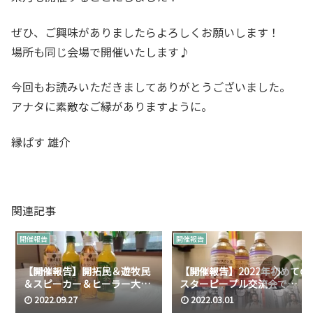
ぜひ、ご興味がありましたらよろしくお願いします！
場所も同じ会場で開催いたします♪
今回もお読みいただきましてありがとうございました。
アナタに素敵なご縁がありますように。
縁ぱす 雄介
関連記事
開催報告
開催報告
【開催報告】開拓民＆遊牧民
【開催報告】2022年初めての
＆スピーカー＆ヒーラー大集
スターピープル交流会で
合スペシャル/スターピープル
は…？/スターピープル 交流
2022.09.27
2022.03.01
交流会 in 2022
会 in 2022