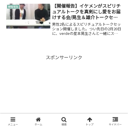
でした。プログラムはこんな感じです。
【開催報告】イケメンがスピリチ
開催報告
手書きですみません。あく...
ュアルトークを真剣にし愛をお届
けする会/晃生＆雄介トークセッ
ション
男性2名によるスピリチュアルトークセッ
ション開催しました。つい先日の2月20日
に、​verdeの星本晃生さんと一緒にスピ
リチュアルトークセッションを開催いた
しました。一緒に開催と言えども、結構
自由気ままにやりたく進行はしたくない
なということ...
スポンサーリンク
メニュー
ホーム
検索
トップ
サイドバー