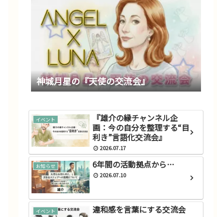
神城月星の『天使の交流会』
『雄介の縁チャンネル企
イベント
画：今の自分を整理する“目
利き”言語化交流会』
2026.07.17
6年間の活動拠点から…
お知らせ
2026.07.10
違和感を言葉にする交流会
イベント