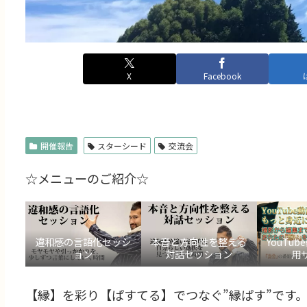
X
Facebook
開催報告
スターシード
交流会
☆メニューのご紹介☆
違和感の言語化セッシ
本音と方向性を整える
YouTu
ョン
対話セッション
用
【縁】を彩り【ぱすてる】でつなぐ”縁ぱす”です