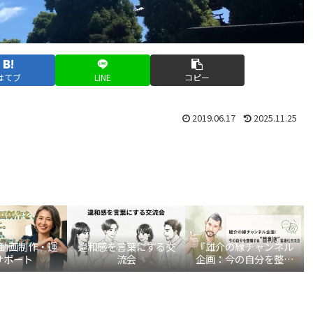
はてブ
LINE
コピー
2019.06.17
2025.11.25
be動画制作・運
違和感を言葉にする交
『雄介の縁チャンネル
サポート
流会
企画：今の自分を整理
する“目利き”言語化交
流会』
。