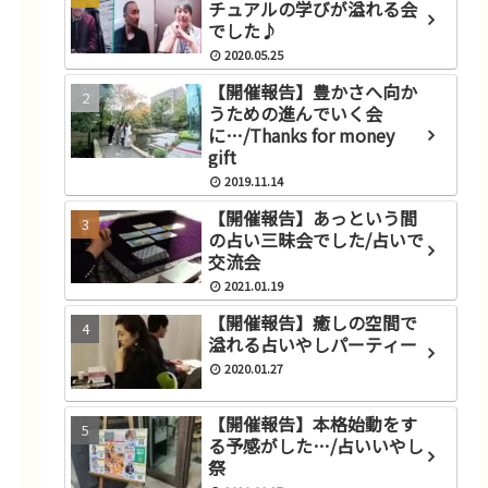
チュアルの学びが溢れる会
でした♪
2020.05.25
【開催報告】豊かさへ向か
うための進んでいく会
に…/Thanks for money
gift
2019.11.14
【開催報告】あっという間
の占い三昧会でした/占いで
交流会
2021.01.19
【開催報告】癒しの空間で
溢れる占いやしパーティー
2020.01.27
【開催報告】本格始動をす
る予感がした…/占いいやし
祭