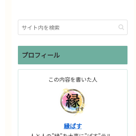
プロフィール
この内容を書いた人
縁ぱす
人と人の”縁”を大事に”ぱす”テル