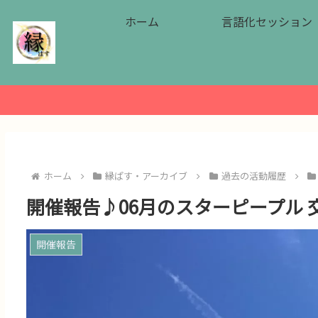
ホーム
言語化セッション
ホーム
縁ぱす・アーカイブ
過去の活動履歴
開催報告♪06月のスターピープル 交流会
開催報告