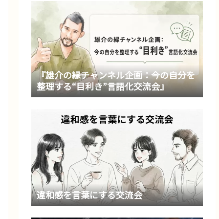
『雄介の縁チャンネル企画：今の自分を
整理する“目利き”言語化交流会』
違和感を言葉にする交流会