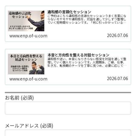
違和感の言語化セッション
ご予約はこちら違和感の言語化セッションうまく言葉にな
らないモヤモヤや違和感を、対話を通して少しずつ整理し
ていく短時間セッションです。「何に引っかかっているの
か分からない」「今の自分の状態を整理したい」そんな時
の入口としてご利用いただけます。...
2026.07.06
www.enp.of-u.com
本音と方向性を整える対話セッション
違和感や迷い、本音になりきらない感覚を対話を通して整
理していく個人セッションです。人間関係、ご縁、仕事、
生き方、転換期のテーマを丁寧に見つめ、必要に応じてカ
ードや感性の視点も補助的に用います。
2026.07.06
www.enp.of-u.com
お名前 (必須)
メールアドレス (必須)