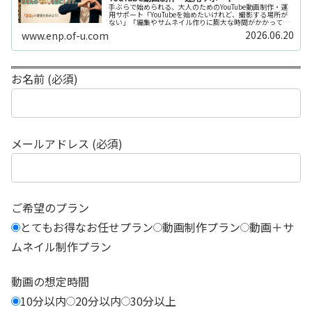
手ぶらで始められる、大人のためのYouTube動画制作・運
用サポート「YouTubeを始めたいけれど、撮影する場所が
ない」「編集やサムネイル作りに膨大な時間がかかって長
続きしない」「機材を揃えるだけで何万円もかかってしま
2026.06.20
www.enp.of-u.com
う……」そんなお悩み...
お名前 (必須)
メールアドレス (必須)
ご希望のプラン
とてもお得なお任せプラン
動画制作プラン
動画＋サ
ムネイル制作プラン
動画の想定時間
10分以内
20分以内
30分以上