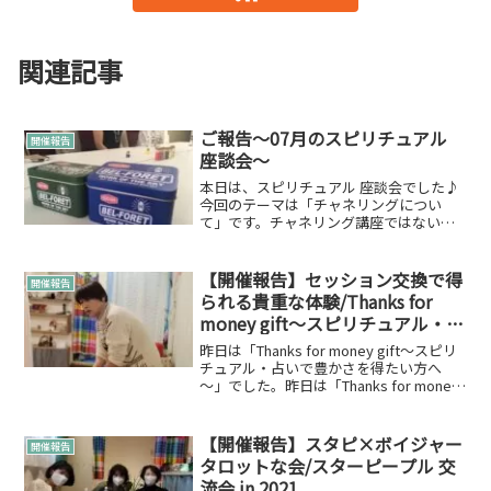
関連記事
ご報告～07月のスピリチュアル
開催報告
座談会～
本日は、スピリチュアル 座談会でした♪
今回のテーマは「チャネリングについ
て」です。チャネリング講座ではないの
で、事前に参加お問い合わせ頂いた方勘
違いをさせてしまい申し訳ございません
でした。プログラムはこんな感じです。
【開催報告】セッション交換で得
開催報告
手書きですみません。あく...
られる貴重な体験/Thanks for
money gift～スピリチュアル・占
いで豊かさを得たい方へ～
昨日は「Thanks for money gift～スピリ
チュアル・占いで豊かさを得たい方へ
～」でした。昨日は「Thanks for money
gift～スピリチュアル・占いで豊かさを得
たい方へ～」でした。少人数制ですがと
っても中身が濃い...
【開催報告】スタピ×ボイジャー
開催報告
タロットな会/スターピープル 交
流会 in 2021