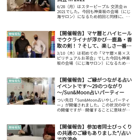
6/28（月）はスターピープル 交流会 in
2021でした。今回も神楽坂の会場（にじ
海サロン）になるため前回と同様に、、
定員4名制の少人数で開催していこうと決
めての開催。緊急事態宣言になってしま
い申込がどうなるかなぁと思っていたの
【開催報告】マヤ暦とハイヒール
開催報告
ですが、...
でウクライナが浮かび…鹿島・香
取の剣！？そして、楽しさ一番☆
な会/マヤ暦×易×スピリチュア
3/10（木）は初めての「マヤ暦×易×ス
ルお茶会
ピリチュアルお茶会」でした今回も神楽
坂の会場（にじ海サロン）になるため前
回と同様に、、定員4名制の少人数で開催
していこうと決めての開催。こちらのイ
ベントも…まん延防止等重点措置のため
【開催報告】ご縁がつながる占い
開催報告
延期を決意しました...
イベントです～29のつながり
～/Sun&Moon占いパーティー
つい先日「Sun&Moon占いやしパーティ
ー」が開催されました。この状況の中で
の開催ですが…開催することに意味があ
ったのかなと感じる会になりました。ご
縁をつないでSun&Moon占いパーティー
の出会いでこれからのみなさまの人生へ
【開催報告】参加者同士びっくり
開催報告
プラスになる...
の共通のご縁もありました*/占い
で交流会