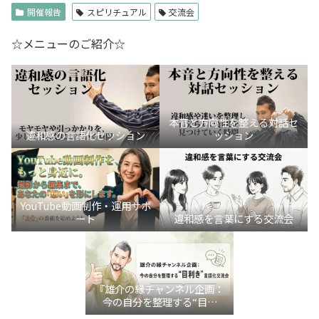
開催報告
スピリチュアル
交流会
☆メニューのご紹介☆
本音と方向性を整える対話セ
違和感の言語化セッション
ッション
YouTube動画制作・運用サポ
ート
違和感を言葉にする交流会
『雄介の縁チャンネル企画：
今の自分を整理する“目利
き”言語化交流会』