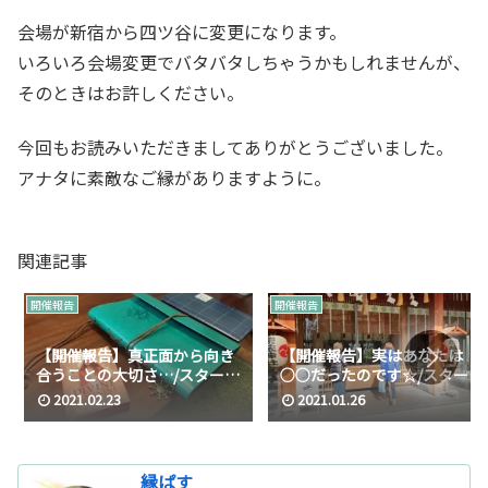
会場が新宿から四ツ谷に変更になります。
いろいろ会場変更でバタバタしちゃうかもしれませんが、
そのときはお許しください。
今回もお読みいただきましてありがとうございました。
アナタに素敵なご縁がありますように。
関連記事
開催報告
開催報告
【開催報告】真正面から向き
【開催報告】実はあなたは
合うことの大切さ…/スターピ
○○だったのです☆/スターピ
ープル 交流会 in 2021
ープル 交流会 in 2021
2021.02.23
2021.01.26
縁ぱす