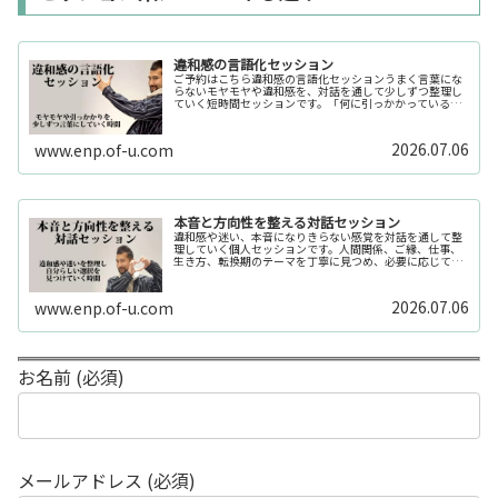
違和感の言語化セッション
ご予約はこちら違和感の言語化セッションうまく言葉にな
らないモヤモヤや違和感を、対話を通して少しずつ整理し
ていく短時間セッションです。「何に引っかかっているの
か分からない」「今の自分の状態を整理したい」そんな時
の入口としてご利用いただけます。...
2026.07.06
www.enp.of-u.com
本音と方向性を整える対話セッション
違和感や迷い、本音になりきらない感覚を対話を通して整
理していく個人セッションです。人間関係、ご縁、仕事、
生き方、転換期のテーマを丁寧に見つめ、必要に応じてカ
ードや感性の視点も補助的に用います。
2026.07.06
www.enp.of-u.com
お名前 (必須)
メールアドレス (必須)