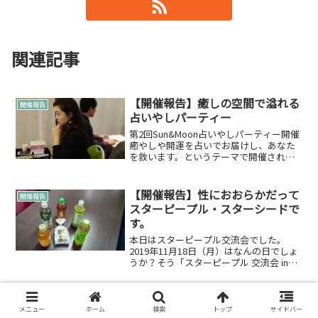
関連記事
【開催報告】癒しの空間で溢れる
開催報告
占いやしパーティー
第2回Sun&Moon占いやしパーティー開催
癒やしや開運を占いでお届けし、あなた
を救います。というテーマで開催される
「Sun&Moon占いやしパーティー」占い
を主として、どなたでも気軽に楽しめ
る。このSun&Moon占いやしパーティー
【開催報告】性におおらかだって
開催報告
に関わ...
スターピープル・スターシードで
す。
本日はスターピープル交流会でした。
2019年11月18日（月）はなんの日でしょ
うか？そう「スターピープル 交流会 in
2019」の第14回の開催日でした♪もう、
14回もしてるんですね。大人数で集まる
のではなく、少人数で家のような感じで
【開催報告】02月の「エンジェル
開催報告
集ま...
メニュー
ホーム
検索
トップ
サイドバー
講義-Angel lecture-」