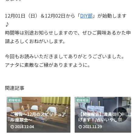
12月01日（日）＆12月02日から「
DIY部
」が始動します
♪
時間等は別途お知らせしますので、ぜひご興味あるかた申
請よろしくおねがいします。
今回もお読みいただきましてありがとうございました。
アナタに素敵なご縁がありますように。
関連記事
開催報告
開催報告
ご報告～12月のスピリチュア
【開催報告】満員御礼申し上
ル 座談会～
げます！/占いいやし祭
2018.12.04
2021.11.29