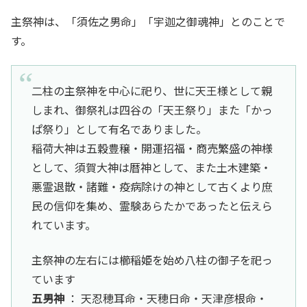
主祭神は、「須佐之男命」「宇迦之御魂神」とのことで
す。
二柱の主祭神を中心に祀り、世に天王様として親
しまれ、御祭礼は四谷の「天王祭り」また「かっ
ぱ祭り」として有名でありました。
稲荷大神は五穀豊穣・開運招福・商売繁盛の神様
として、須賀大神は暦神として、また土木建築・
悪霊退散・諸難・疫病除けの神として古くより庶
民の信仰を集め、霊験あらたかであったと伝えら
れています。
主祭神の左右には櫛稲姫を始め八柱の御子を祀っ
ています
五男神
： 天忍穂耳命・天穂日命・天津彦根命・