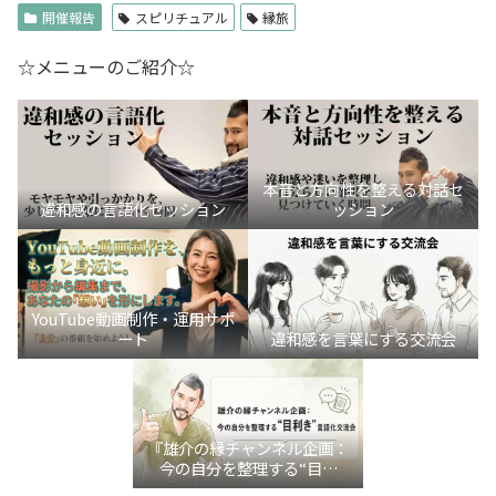
開催報告
スピリチュアル
縁旅
☆メニューのご紹介☆
本音と方向性を整える対話セ
違和感の言語化セッション
ッション
YouTube動画制作・運用サポ
ート
違和感を言葉にする交流会
『雄介の縁チャンネル企画：
今の自分を整理する“目利
き”言語化交流会』