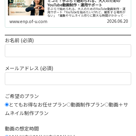
ミコミ！手ぶらで始められる、大人のための
YouTube動画制作・運用サポート
手ぶらで始められる、大人のためのYouTube動画制作・運
用サポート「YouTubeを始めたいけれど、撮影する場所が
ない」「編集やサムネイル作りに膨大な時間がかかって長
続きしない」「機材を揃えるだけで何万円もかかってしま
2026.06.20
www.enp.of-u.com
う……」そんなお悩み...
お名前 (必須)
メールアドレス (必須)
ご希望のプラン
とてもお得なお任せプラン
動画制作プラン
動画＋サ
ムネイル制作プラン
動画の想定時間