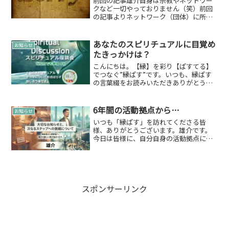
前回の記事雄介自身は宗教やネットワー
クなど一切やっておりません（笑）前回
の記事よりネットワーク（団体）に所属
しておりました。いや、本当にネットワ
ークに所属していたことを若干忘れてた
ぐらいで…。総会が3月にあったことで顔
あなたのスピリチュアルに目覚め
お知らせ
出しをしているので、「...
たきっかけは？
こんにちは。【縁】を彩り【ぱすてる】
でつなぐ”縁ぱす”です。いつも、縁ぱす
の言葉綴をお読みいただきありがとうご
ざいます。来週の火曜日の12月04日です
が、「スピリチュアル 座談会 in 2018」で
す♪テーマは【スピリチュアルに目覚め
6年間の活動拠点から…
お知らせ
たきっ...
いつも「縁ぱす」を訪れてくださる皆
様、ありがとうございます。雄介です。
今日は皆様に、自分自身の活動拠点に関
する大切なお知らせを綴らせていただき
ます。神楽坂からの旅立ち自分は2026年7
月末をもちまして、これまで約6年間にわ
たり活動の拠点とし...
スポンサーリンク