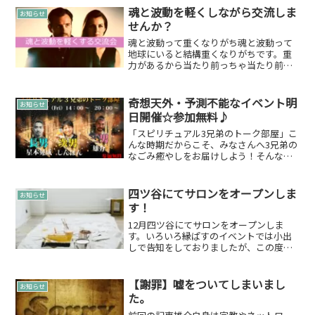
魂と波動を軽くしながら交流しま
お知らせ
せんか？
魂と波動って重くなりがち魂と波動って
地球にいると結構重くなりがちです。重
力があるから当たり前っちゃ当たり前な
のですが…そんな中ですね…魂と波動を
軽くする交流会を共同開催します。魂と
波動を軽くする交流会もちろん神楽坂の
奇想天外・予測不能なイベント明
お知らせ
にじ海サロンで開催します...
日開催☆参加無料♪
「スピリチュアル3兄弟のトーク部屋」こ
んな時期だからこそ、みなさんへ3兄弟の
なごみ癒やしをお届けしよう！そんな想
いで3兄弟が話合いZoom上でのオンライ
ントークイベントが決まりました～！参
加費もお気持ち頂ければのスタンスでや
四ツ谷にてサロンをオープンしま
お知らせ
ります！みんなで...
す！
12月四ツ谷にてサロンをオープンしま
す。いろいろ縁ぱすのイベントでは小出
しで告知をしておりましたが、この度共
同で四ツ谷にサロンをオープンします。
サロン名は「スターリーリーブスサロ
ン」です。可愛らしくて好きな名前で
【謝罪】嘘をついてしまいまし
お知らせ
す。スターリーは、「star...
た。