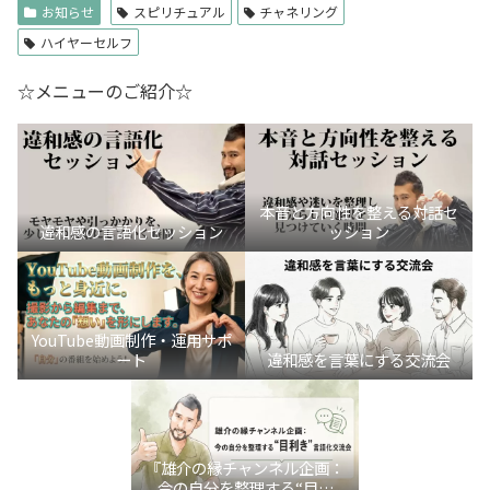
お知らせ
スピリチュアル
チャネリング
ハイヤーセルフ
☆メニューのご紹介☆
本音と方向性を整える対話セ
違和感の言語化セッション
ッション
YouTube動画制作・運用サポ
ート
違和感を言葉にする交流会
『雄介の縁チャンネル企画：
今の自分を整理する“目利