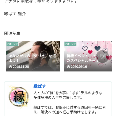
アナタに素敵なご縁がありますように。
縁ぱす 雄介
関連記事
お知らせ
お知らせ
あなただけの「気づき」を得
待機イベント「ハート癒やし
よう！
のスペシャルデー 」
2019.11.20
2020.09.16
縁ぱす
人と人の”縁”を大事に”ぱす”テルのような
多種多様の人生を応援します。
縁ぱすでは、お悩みに対する原因を一緒に考
え、解決への道へ進む手助けをします。