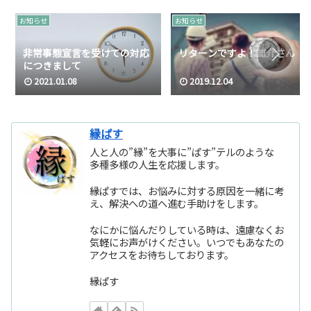
お知らせ
お知らせ
非常事態宣言を受けての対応
リターンですよ！雄介さん
につきまして
2021.01.08
2019.12.04
縁ぱす
人と人の”縁”を大事に”ぱす”テルのような
多種多様の人生を応援します。
縁ぱすでは、お悩みに対する原因を一緒に考
え、解決への道へ進む手助けをします。
なにかに悩んだりしている時は、遠慮なくお
気軽にお声がけください。いつでもあなたの
アクセスをお待ちしております。
縁ぱす