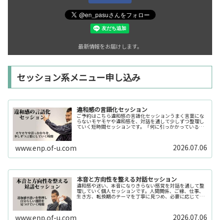
最新情報をお届けします。
セッション系メニュー申し込み
違和感の言語化セッション
ご予約はこちら違和感の言語化セッションうまく言葉にな
らないモヤモヤや違和感を、対話を通して少しずつ整理し
ていく短時間セッションです。「何に引っかかっているの
か分からない」「今の自分の状態を整理したい」そんな時
の入口としてご利用いただけます。...
2026.07.06
www.enp.of-u.com
本音と方向性を整える対話セッション
違和感や迷い、本音になりきらない感覚を対話を通して整
理していく個人セッションです。人間関係、ご縁、仕事、
生き方、転換期のテーマを丁寧に見つめ、必要に応じてカ
ードや感性の視点も補助的に用います。
2026.07.06
www.enp.of-u.com