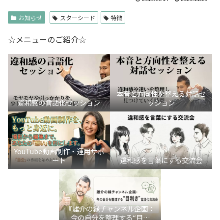
お知らせ
スターシード
特徴
☆メニューのご紹介☆
本音と方向性を整える対話セ
違和感の言語化セッション
ッション
YouTube動画制作・運用サポ
ート
違和感を言葉にする交流会
『雄介の縁チャンネル企画：
今の自分を整理する“目利