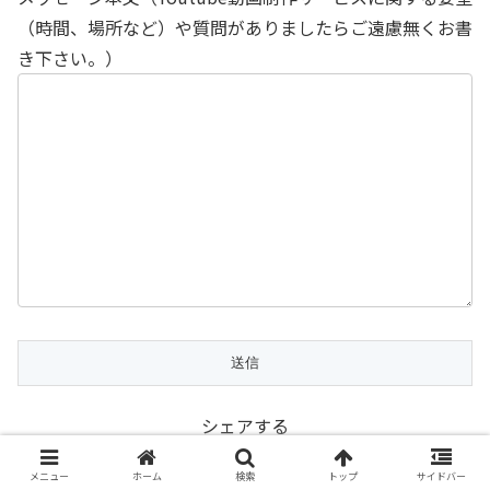
（時間、場所など）や質問がありましたらご遠慮無くお書
き下さい。）
シェアする
X
Facebook
はてブ
メニュー
ホーム
検索
トップ
サイドバー