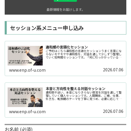
最新情報をお届けします。
セッション系メニュー申し込み
違和感の言語化セッション
ご予約はこちら違和感の言語化セッションうまく言葉にな
らないモヤモヤや違和感を、対話を通して少しずつ整理し
ていく短時間セッションです。「何に引っかかっているの
か分からない」「今の自分の状態を整理したい」そんな時
の入口としてご利用いただけます。...
2026.07.06
www.enp.of-u.com
本音と方向性を整える対話セッション
違和感や迷い、本音になりきらない感覚を対話を通して整
理していく個人セッションです。人間関係、ご縁、仕事、
生き方、転換期のテーマを丁寧に見つめ、必要に応じてカ
ードや感性の視点も補助的に用います。
2026.07.06
www.enp.of-u.com
お名前 (必須)