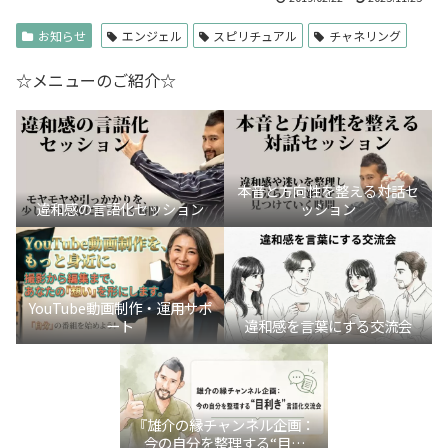
お知らせ
エンジェル
スピリチュアル
チャネリング
☆メニューのご紹介☆
本音と方向性を整える対話セ
違和感の言語化セッション
ッション
YouTube動画制作・運用サポ
ート
違和感を言葉にする交流会
『雄介の縁チャンネル企画：
今の自分を整理する“目利