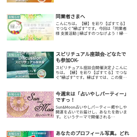
します。 ●スピリチュアル座談会-どなた
でも参加OK-2019年03月05日（火） 13:00
～15:00テーマ：オ...
同業者さまへ
お知らせ
こんにちは。【縁】を彩り【ぱすてる】
でつなぐ”縁ぱす”です。今回は「同業者
様 支援活動 | 縁ぱすのつなげよう！縁の
輪活動」のお知らせです。不定期の期間
でいろいろな活動を展開していく予定で
す！第1弾は「広報サポート」活動です。
以前、会社員時...
スピリチュアル座談会-どなたで
お知らせ
も参加OK-
スピリチュアル座談会開催決定♪こんに
ちは。【縁】を彩り【ぱすてる】でつな
ぐ”縁ぱす”です。縁ぱすでは、この度テ
ーマを設けて語るだけの「スピリチュア
ル座談会」を開催することにしました。
どなたでも参加OKです♪詳細＆参加申込
今週末は「占いやしパーティー」
お知らせ
詳細や参加申し込みの...
ですっ！
Sun&Moon占いやしパーティー癒やしや
開運を占いでお届けし、あなたを救いま
す。というテーマで開催される
「Sun&Moon占いやしパーティー」で
す。6/28（日）開催します。今回は開催
します！密対策を考え出展者の先生の調
あなたのプロフィール写真。どれ
お知らせ
整や遠隔メニュー対...