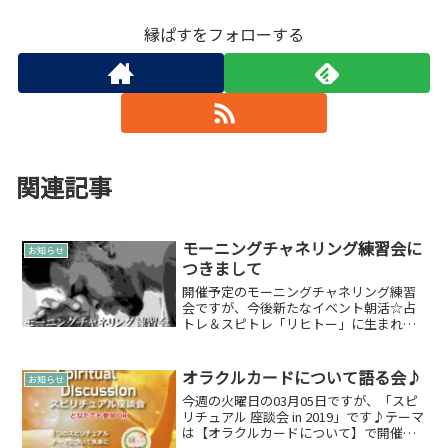
縁ぱすをフォローする
関連記事
モーニングチャネリング練習会に
お知らせ
つきまして
開催予定のモーニングチャネリング練習
会ですが、今後新たなイベント朝活☆占
トレ＆スピトレ「リヒトー」に生まれ変
わります。「リヒトー」は毎週水曜日
に開催いたします。気軽な感じの占いト
レーニング＆スピリチュアルトレーニン
オラクルカードについて語る会♪
お知らせ
グのジムみたいなイメージ...
今週の火曜日の03月05日ですが、「スピ
リチュアル 座談会 in 2019」です♪テーマ
は【オラクルカードについて】で開催致