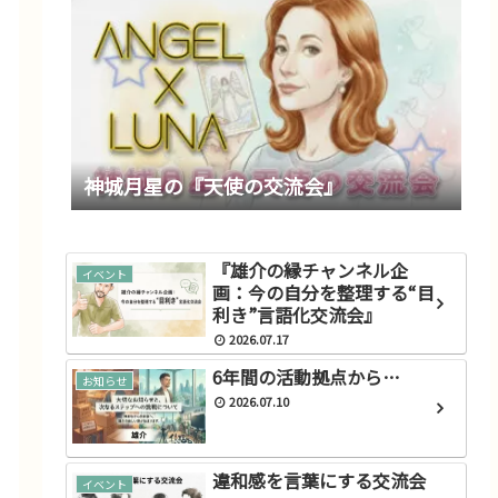
神城月星の『天使の交流会』
『雄介の縁チャンネル企
イベント
画：今の自分を整理する“目
利き”言語化交流会』
2026.07.17
6年間の活動拠点から…
お知らせ
2026.07.10
違和感を言葉にする交流会
イベント