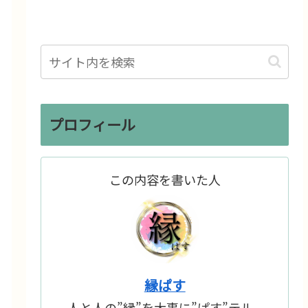
プロフィール
この内容を書いた人
縁ぱす
人と人の”縁”を大事に”ぱす”テル