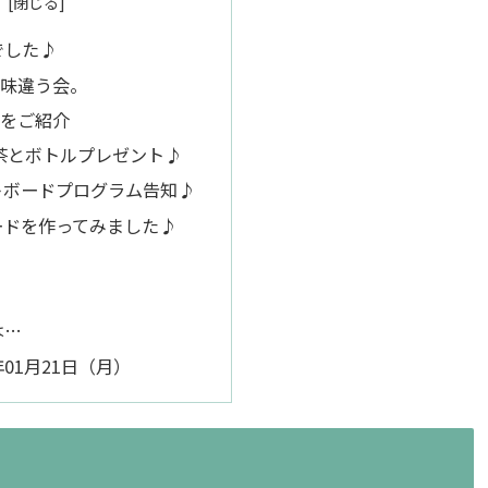
でした♪
と味違う会。
子をご紹介
お茶とボトルプレゼント♪
トボードプログラム告知♪
ードを作ってみました♪
は…
年01月21日（月）