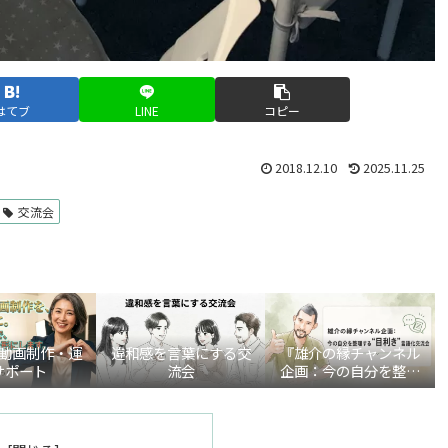
はてブ
LINE
コピー
2018.12.10
2025.11.25
交流会
be動画制作・運
違和感を言葉にする交
『雄介の縁チャンネル
サポート
流会
企画：今の自分を整理
する“目利き”言語化交
流会』