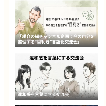
『雄介の縁チャンネル企画：今の自分を
整理する“目利き”言語化交流会』
違和感を言葉にする交流会