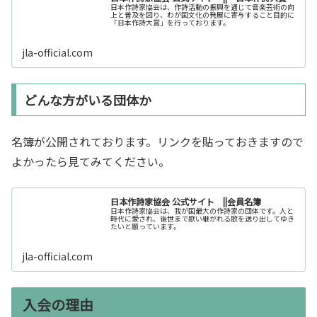
日本作詩家協会は、作詩活動の振興を通じて音楽芸術の向
上と普及を図り、わが国文化の発展に寄与すること目的に
「日本作詩大賞」を行っております。
jla-official.com
どんな方がいる団体か
名簿が公開されております。リンクを貼っておきますので
よかったら見てみてください。
日本作詩家協会 公式サイト ||会員名簿
日本作詩家協会は、我が国最大の作詩家の団体です。人と
時代に愛され、後世まで歌い継がれる歌を送り出してゆき
たいと願っています。
jla-official.com
入会の理由