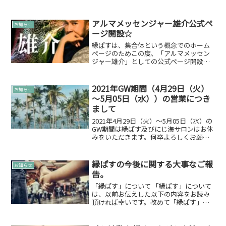
やすみ5月1日（水）おやすみ5月2日
（木）おやすみ5月3日（祝）おやすみ5月
4日（祝）おやすみ5月5日（祝）おやす...
アルマメッセンジャー雄介公式ペ
お知らせ
ージ開設☆
縁ぱすは、集合体という概念でのホーム
ページのためこの度、「アルマメッセン
ジャー雄介」としての公式ページ開設さ
せて頂きました。↓URLはこちらです。
縁ぱすは、協力者の方の情報なども紹介
する集合体としてこのまま存在し 「アル
2021年GW期間（4月29日（火）
お知らせ
マメッセンジャー雄介...
～5月05日（水））の営業につき
まして
2021年4月29日（火）～5月05日（水）の
GW期間は縁ぱす及びにじ海サロンはお休
みをいただきます。何卒よろしくお願い
申し上げます。
縁ぱすの今後に関する大事なご報
お知らせ
告。
「縁ぱす」について 「縁ぱす」について
は、以前お伝えした以下の内容をお読み
頂ければ幸いです。改めて「縁ぱす」に
ついてお話します。 簡単に言うと縁ぱす
は、賛同者によって構成されていく集合