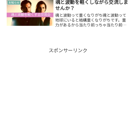
体だよ～とお話をさせていただきまし
魂と波動を軽くしながら交流しま
お知らせ
た。今後について縁ぱす...
せんか？
魂と波動って重くなりがち魂と波動って
地球にいると結構重くなりがちです。重
力があるから当たり前っちゃ当たり前な
のですが…そんな中ですね…魂と波動を
軽くする交流会を共同開催します。魂と
波動を軽くする交流会もちろん神楽坂の
にじ海サロンで開催します...
スポンサーリンク