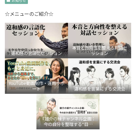
お知らせ
☆メニューのご紹介☆
本音と方向性を整える対話セ
違和感の言語化セッション
ッション
YouTube動画制作・運用サポ
ート
違和感を言葉にする交流会
『雄介の縁チャンネル企画：
今の自分を整理する“目利
き”言語化交流会』