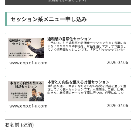
セッション系メニュー申し込み
違和感の言語化セッション
ご予約はこちら違和感の言語化セッションうまく言葉にな
らないモヤモヤや違和感を、対話を通して少しずつ整理し
ていく短時間セッションです。「何に引っかかっているの
か分からない」「今の自分の状態を整理したい」そんな時
の入口としてご利用いただけます。...
2026.07.06
www.enp.of-u.com
本音と方向性を整える対話セッション
違和感や迷い、本音になりきらない感覚を対話を通して整
理していく個人セッションです。人間関係、ご縁、仕事、
生き方、転換期のテーマを丁寧に見つめ、必要に応じてカ
ードや感性の視点も補助的に用います。
2026.07.06
www.enp.of-u.com
お名前 (必須)