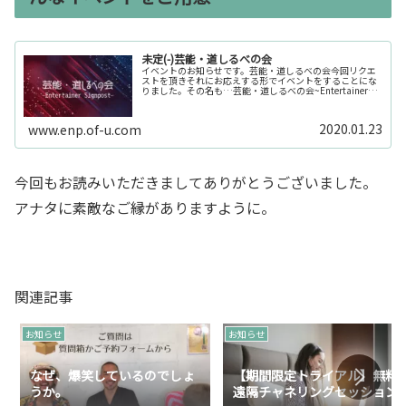
未定(-)芸能・道しるべの会
イベントのお知らせです。芸能・道しるべの会今回リクエ
ストを頂きそれにお応えする形でイベントをすることにな
りました。その名も…芸能・道しるべの会~Entertainer
Signpost~歌手・タレント・アイドル・女優・俳優など芸
能活動をされ...
2020.01.23
www.enp.of-u.com
今回もお読みいただきましてありがとうございました。
アナタに素敵なご縁がありますように。
関連記事
お知らせ
お知らせ
なぜ、爆笑しているのでしょ
【期間限定トライアル】無料
うか。
遠隔チャネリングセッション