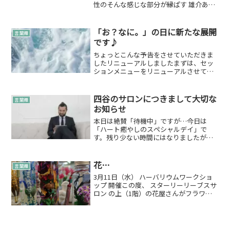
性のそんな感じな部分が縁ぱす 雄介あり
ます。お仕事ではそれを存分に出してい
ます本当の縁ぱす 雄介が見えないじゃん
☆って感じですがお仕事なので(笑)ああ言
「お？なに。」の日に新たな展開
言葉綴
えばこう言うイイ...
です♪
ちょっとこんな予告をさせていただきま
したリニューアルしましたまずは、セッ
ションメニューをリニューアルさせてい
ただきました♪お気づきの方も多いかも
しれませんが縁ぱす 雄介推しです(笑)ゆ
っくり気軽に会話を楽しんでいただきな
四谷のサロンにつきまして大切な
言葉綴
がら大事なメッセージ...
お知らせ
本日は絶賛「待機中」ですが…今日は
「ハート癒やしのスペシャルデイ」で
す。残り少ない時間にはなりましたが…
よかったらお待ちしております。2019年
12月のオープンから約1年弱2019年の12
月にオープンをし2020年9月でまぁ約1年
花…
言葉綴
弱ってとこ...
3月11日（水） ハーバリウムワークショ
ップ 開催この度、 スターリーリーブスサ
ロン の上（1階）の花屋さんがフラワー
ワークショップを開催するんです。今回
は、ハーバリウムワークショップなんで
す。後で想いも書きますが、実は植物大
好きな雄介もワ...