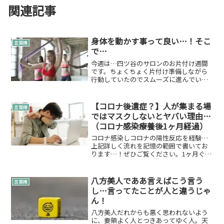
関連記事
身体を動かす事って良い…！そこ
言葉綴
で…
今週は…四ツ谷のサロンのお片付け週間
です。ちょくちょく片付け準備しながら
行動していたのでスムーズに進んでいま
した。いつもなら子供が夏休みの宿題を
溜めてしまうように溜めてやるタイプな
のですが、ここは計画的に実行をしてい
【コロナ後遺症？】人が集まる場
言葉綴
ます。何事も計画も大事で...
ではマスクしないとヤバい理由…
（コロナ感染療養後1ヶ月経過）
コロナ感染しコロナの陽性反応を経験…
上記詳しく流れを記憶の範囲で書いてお
ります…！ぜひご覧ください。1ヶ月ぐら
い経つんだけど…いまだに…咳が出ま
す…しょっちゅうって感じではないんで
すが自分の場合は咳のサイクルに入ると
八方美人でああ言えばこう言う
言葉綴
止まらないって感じなんで...
し…言ってたことが人と違うじゃ
ん！
八方美人だれからも悪く思われないよう
に、要領よく人とつきあってゆく人。天