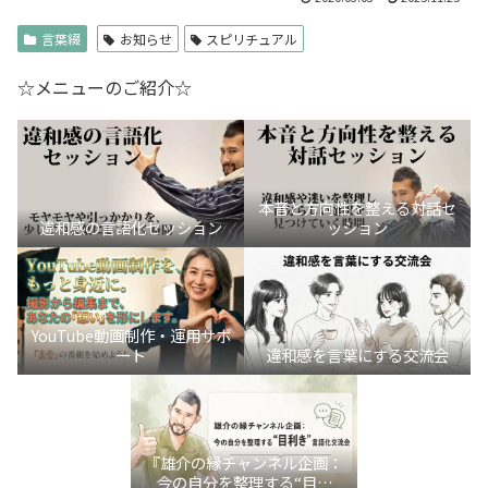
言葉綴
お知らせ
スピリチュアル
☆メニューのご紹介☆
本音と方向性を整える対話セ
違和感の言語化セッション
ッション
YouTube動画制作・運用サポ
ート
違和感を言葉にする交流会
『雄介の縁チャンネル企画：
今の自分を整理する“目利