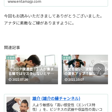
www.entamajp.com
今回もお読みいただきましてありがとうございました。
アナタに素敵なご縁がありますように。
関連記事
言葉綴
言葉綴
【コロナ後遺症？】人が集ま
音叉を使い、波動調整で望み
る場ではマスクしないとヤバ
の運気アップ↑脳コアヒーリ
い理由…（コロナ感染療養後
ング
2022.07.26
2021.10.07
1ヶ月経過）
雄介 (雄介の縁チャンネル)
人より敏感な「高い感受性（エンパス特
性）」を、ビジネスの武器や収益性の高いコ