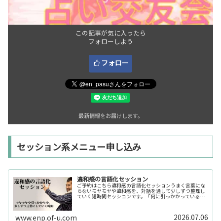
この記事が気に入ったら
フォローしよう
フォロー
最新情報をお届けします。
セッション系メニュー申し込み
違和感の言語化セッション
ご予約はこちら違和感の言語化セッションうまく言葉にな
らないモヤモヤや違和感を、対話を通して少しずつ整理し
ていく短時間セッションです。「何に引っかかっているの
か分からない」「今の自分の状態を整理したい」そんな時
の入口としてご利用いただけます。...
2026.07.06
www.enp.of-u.com