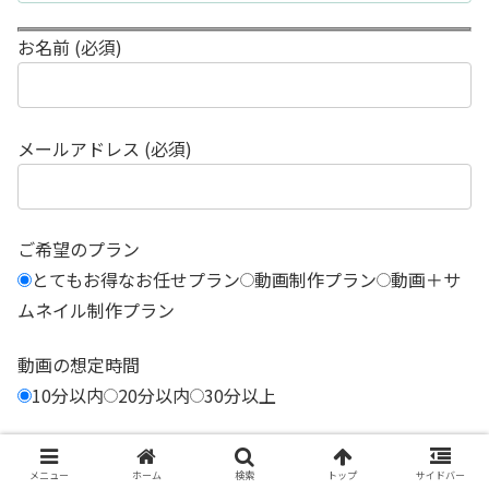
お名前 (必須)
メールアドレス (必須)
ご希望のプラン
とてもお得なお任せプラン
動画制作プラン
動画＋サ
ムネイル制作プラン
動画の想定時間
10分以内
20分以内
30分以上
とてもお得なお任せプランの方へ
プラスα特になし
事務所以外での撮影を希望（別途費
メニュー
ホーム
検索
トップ
サイドバー