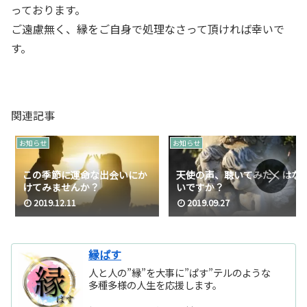
っております。
ご遠慮無く、縁をご自身で処理なさって頂ければ幸いで
す。
関連記事
お知らせ
お知らせ
この季節に運命な出会いにか
天使の声、聴いてみたくはな
けてみませんか？
いですか？
2019.12.11
2019.09.27
縁ぱす
人と人の”縁”を大事に”ぱす”テルのような
多種多様の人生を応援します。