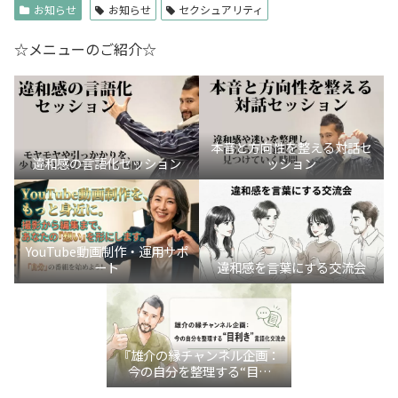
お知らせ
お知らせ
セクシュアリティ
☆メニューのご紹介☆
本音と方向性を整える対話セ
違和感の言語化セッション
ッション
YouTube動画制作・運用サポ
ート
違和感を言葉にする交流会
『雄介の縁チャンネル企画：
今の自分を整理する“目利
き”言語化交流会』