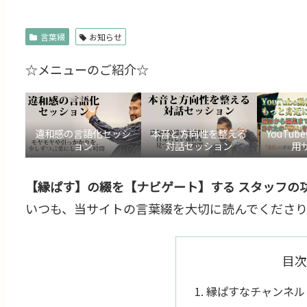
言葉綴
お知らせ
☆メニューのご紹介☆
違和感の言語化セッシ
本音と方向性を整える
YouTu
ョン
対話セッション
用
【縁ぱす】の綴を【ナビゲート】する スタッフの功
いつも、当サイトの言葉綴を大切に読んでくださり
目次
縁ぱすなチャンネル（