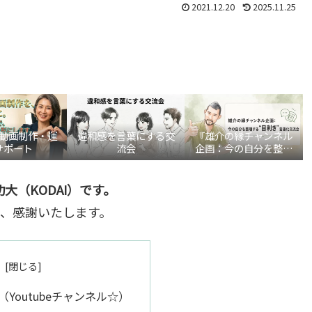
2021.12.20
2025.11.25
be動画制作・運
違和感を言葉にする交
『雄介の縁チャンネル
サポート
流会
企画：今の自分を整理
する“目利き”言語化交
流会』
大（KODAI）です。
、感謝いたします。
Youtubeチャンネル☆）