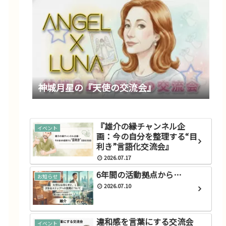
神城月星の『天使の交流会』
『雄介の縁チャンネル企
イベント
画：今の自分を整理する“目
利き”言語化交流会』
2026.07.17
6年間の活動拠点から…
お知らせ
2026.07.10
違和感を言葉にする交流会
イベント