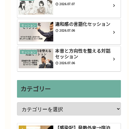
2026.07.07
違和感の言語化セッション
セッション
2026.07.06
本音と方向性を整える対話
セッション
セッション
2026.07.06
言葉綴
カテゴリー
と
スターシードが出演するドラ
マ
2021.04.14
【感染記】発熱外来→宿泊