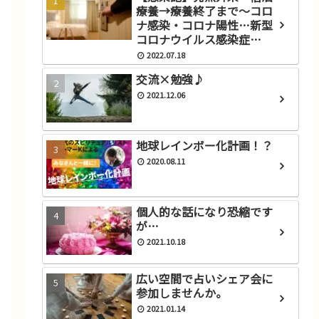
療養→療養終了まで～コロ
ナ感染・コロナ陽性…新型
コロナウイルス感染症
(COVID‑19)にかかったと思
2022.07.18
ったら？
交流×勉強♪
2021.12.06
地球レインボー化計画！？
2020.08.11
個人的な話になり恐縮です
が…
2021.10.18
広い空間で占いシェア会に
参加しませんか。
2021.01.14