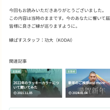
今回もお読みいただきありがとうございました。
この内容は当時のままです。今のあなたに響いて届
皆様に良きご縁が巡りますように。
縁ぱすスタッフ：功大（KODAI）
関連記事
言葉綴
言葉綴
2022年のラッキーカラーにつ
新年のご挨拶and more…’
いて聞いてみた
2021.11.05
2024.01.04