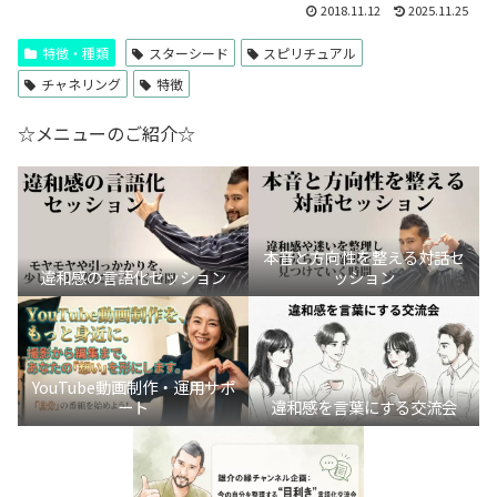
2018.11.12
2025.11.25
特徴・種類
スターシード
スピリチュアル
チャネリング
特徴
☆メニューのご紹介☆
本音と方向性を整える対話セ
違和感の言語化セッション
ッション
YouTube動画制作・運用サポ
ート
違和感を言葉にする交流会