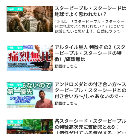
スターピープル・スターシードは
特徴・種類
地球でよく思われたい？
今回は、「スターピープル・スターシー
ドは地球でよく思われたい？」について
お話したいと思います。自然にやってま
せんか？スターピープル・スターシード
の能力の１つとしてエンパス能力があげ
られます。そのエンパス能力についての
アルタイル星人 特徴その2（スタ
特徴・種類
説明等はこちらエンパスで...
ーピープル・スターシードの特
徴）/痛烈無比
動画はこちら
アンドロメダとの付き合い方～ス
特徴・種類
ターピープル・スターシードとの
付き合い方～/しゃあないので、
第一優先とする
動画はこちら
各スターシード・スターピープル
特徴・種類
の特徴高次元に質問まとめ9：
「個性が出ている気がする、どう