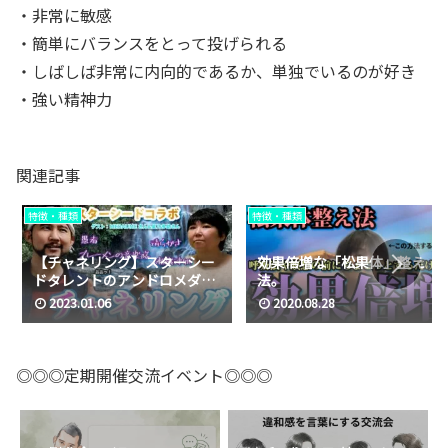
・非常に敏感
・簡単にバランスをとって投げられる
・しばしば非常に内向的であるか、単独でいるのが好き
・強い精神力
関連記事
特徴・種類
特徴・種類
【チャネリング】スターシー
効果倍増な「松果体」整え
ドタレントのアンドロメダ系
法。
MEDAUMEさんに瀬織津姫メ
2023.01.06
2020.08.28
ッセージをお届け/ブレーメン
の音楽隊/愚者/清らか
◎◎◎定期開催交流イベント◎◎◎