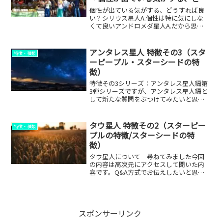
すれば良い？」
個性が出ている気がする、どうすれば良
い？シリウス星人A.個性は特に気にしな
くて良いアンドロメダ星人A.だから思う
存分にだアルクトゥルス星人A.そのまま
活かすことを考えるべきプレアデス星人
A.最初の答えと一緒だ、感情に飲み込ま
アンタレス星人 特徴その3（スタ
特徴・種類
れるな、そして放...
ーピープル・スターシードの特
徴）
特徴その3シリーズ：アンタレス星人編第
3弾シリーズですが、アンタレス星人編と
して新たな質問をぶつけてみたいと思い
ます。今回も縁ぱす自身が高次元（ハイ
ヤー）にアクセスして聞いた内容です。
以前の特徴まとめはこちら↓アンタレス
タウ星人 特徴その2（スターピー
特徴・種類
の影響を受けているな...
プルの特徴/スターシードの特
徴）
タウ星人について 尋ねてみました今回
の内容は高次元にアクセスして聞いた内
容です。Q&A方式でお伝えしたいと思い
ます。以前の特徴まとめはこちら↓◇Q1.
タウ星人はどのような特徴を持っていま
すか？A.並々ならぬバイタリティタウ星
人はとにかくバイ...
スポンサーリンク