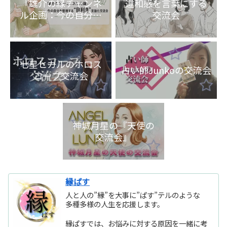
『雄介の縁チャンネ
違和感を言葉にする
ル企画：今の自分を
交流会
整理する“目利き”言
語化交流会』
七星ヒカルのホロス
占い師Junkoの交流会
コープ交流会
神城月星の『天使の
交流会』
縁ぱす
人と人の”縁”を大事に”ぱす”テルのような
多種多様の人生を応援します。
縁ぱすでは、お悩みに対する原因を一緒に考