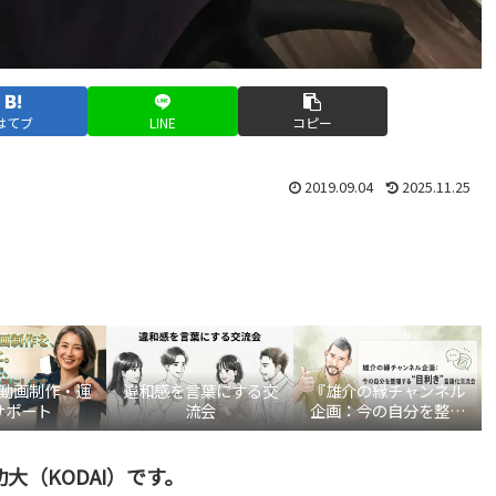
はてブ
LINE
コピー
2019.09.04
2025.11.25
be動画制作・運
違和感を言葉にする交
『雄介の縁チャンネル
サポート
流会
企画：今の自分を整理
する“目利き”言語化交
流会』
大（KODAI）です。