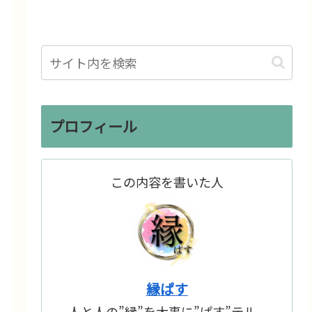
プロフィール
この内容を書いた人
縁ぱす
人と人の”縁”を大事に”ぱす”テル