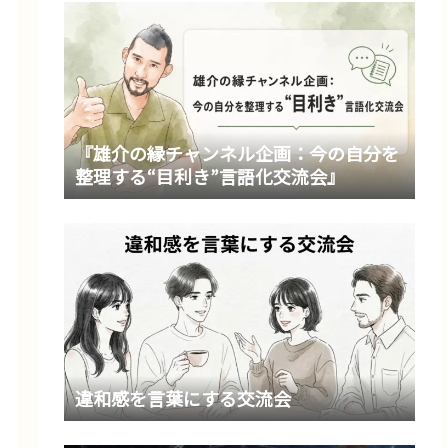
『雄介の縁チャンネル企画：今の自分を
整理する“目利き”言語化交流会』
違和感を言葉にする交流会