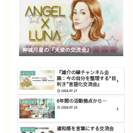
神城月星の『天使の交流会』
『雄介の縁チャンネル企
イベント
画：今の自分を整理する“目
利き”言語化交流会』
2026.07.17
6年間の活動拠点から…
お知らせ
2026.07.10
違和感を言葉にする交流会
イベント