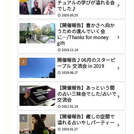
チュアルの学びが溢れる会
でした♪
2020.05.25
【開催報告】豊かさへ向か
うための進んでいく会
に…/Thanks for money
gift
2019.11.14
開催報告♪06月のスターピ
ープル 交流会 in 2019
2019.06.17
【開催報告】あっという間
の占い三昧会でした/占いで
交流会
2021.01.19
【開催報告】癒しの空間で
溢れる占いやしパーティー
2020.01.27