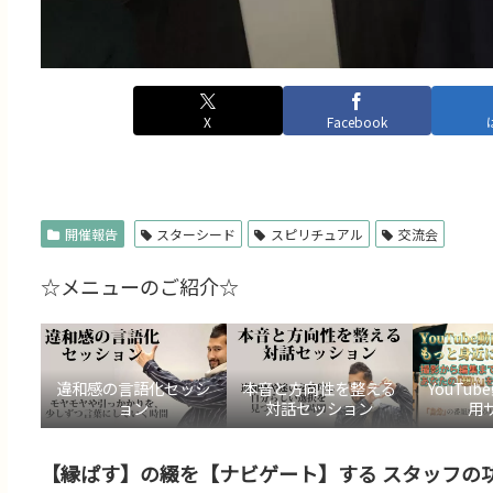
X
Facebook
開催報告
スターシード
スピリチュアル
交流会
☆メニューのご紹介☆
違和感の言語化セッシ
本音と方向性を整える
YouTu
ョン
対話セッション
用
【縁ぱす】の綴を【ナビゲート】する スタッフの功