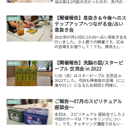
当は実は2代目の方だったのが、先代の担
当ときも波乱万丈気味で気まぐれな天使
の要素が含まれちゃうイベントなのかな
って思っております。次回はとりあえず
【開催報告】息抜き＆今後へのス
開催報告
縁魂で開催次回も...
テップアップへつながる会/占い
息抜き会
2021年07月13日に15:00～占い息抜き会を
行いました。少人数での開催です。広め
の会場をお借りして！でも、換気もした
り、マスクで会話など今の時期に必要な
感じですね。会場はこちらを利用させて
いただきました。大通りに面していて通
【開催報告】洗脳の話/スターピ
開催報告
行人の方か...
ープル 交流会 in 2022
7/25（月）はスターピープル 交流会 in
2022でした。今回も神楽坂の会場（にじ
海サロン）になるため前回と同様に、、
定員4名制の少人数で開催していこうと決
めての開催。換気などはして行わせてい
ただきました♪スターピープル・スター
ご報告～07月のスピリチュアル
開催報告
シードと...
座談会～
本日は、スピリチュアル 座談会でした♪
今回のテーマは「チャネリングについ
て」です。チャネリング講座ではないの
で、事前に参加お問い合わせ頂いた方勘
違いをさせてしまい申し訳ございません