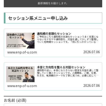
最新情報をお届けします。
セッション系メニュー申し込み
違和感の言語化セッション
ご予約はこちら違和感の言語化セッションうまく言葉にな
らないモヤモヤや違和感を、対話を通して少しずつ整理し
ていく短時間セッションです。「何に引っかかっているの
か分からない」「今の自分の状態を整理したい」そんな時
の入口としてご利用いただけます。...
2026.07.06
www.enp.of-u.com
本音と方向性を整える対話セッション
違和感や迷い、本音になりきらない感覚を対話を通して整
理していく個人セッションです。人間関係、ご縁、仕事、
生き方、転換期のテーマを丁寧に見つめ、必要に応じてカ
ードや感性の視点も補助的に用います。
2026.07.06
www.enp.of-u.com
お名前 (必須)