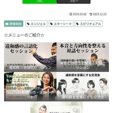
LINE
コピー
2019.10.02
2025.11.25
開催報告
エンジェル
スターシード
スピリチュアル
☆メニューのご紹介☆
本音と方向性を整える対話セ
違和感の言語化セッション
ッション
YouTube動画制作・運用サポ
ート
違和感を言葉にする交流会