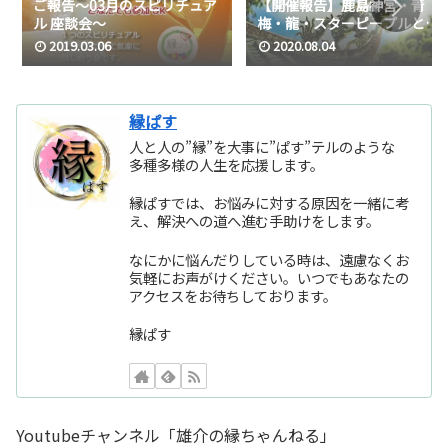
ご報告～03月のスピリチュア
【開催報告】鹿島神宮・青
ル 座談会～
梅・龍・スターピープルと話
が満載。
2019.03.06
2020.08.04
縁ぱす
人と人の”縁”を大事に”ぱす”テルのような
多種多様の人生を応援します。
縁ぱすでは、お悩みに対する原因を一緒に考
え、解決への道へ進む手助けをします。
なにかに悩んだりしている時は、遠慮なくお
気軽にお声がけください。いつでもあなたの
アクセスをお待ちしております。
縁ぱす
Youtubeチャンネル「雄介の縁ちゃんねる」