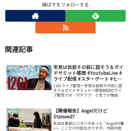
縁ぱすをフォローする
関連記事
冬至は目前その前に話そう＆ガイ
開催報告
ドサミット感想 #YoutubeLive #
ライブ配信 #スターゲート #ヒー
リング #チャネリング
1201ライブ配信～冬至は目前その前に話
そう＆ガイドサミット～感想前回のライ
ブ配信では…ガチフワ…と言うか理由が
有りましたので今回は対策をしてリベン
ジです✨結果…すごく良いライブ配信だ
ったんじゃないかなと????んで、サラッ
【開催報告】Angelだけど
開催報告
と言ったけどお問...
Starseed?
先日は直前にバタバタあった「Angelの集
い」ここだけの話なのですが、今回の担