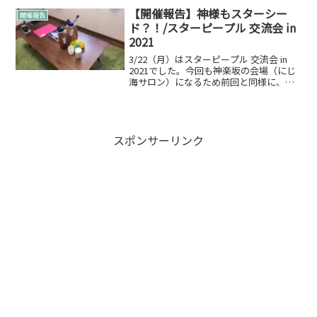
でした。プログラムはこんな感じです。
【開催報告】神様もスターシー
開催報告
手書きですみません。あく...
ド？！/スターピープル 交流会 in
2021
3/22（月）はスターピープル 交流会 in
2021でした。今回も神楽坂の会場（にじ
海サロン）になるため前回と同様に、、
定員4名制の少人数で開催していこうと決
めての開催。緊急事態宣言明けだったの
で申込が事前に締め切りになるかどうか
の状況で...
スポンサーリンク