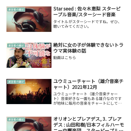
自己満足ですがワクワクするのでそのチ
ャートのTOP10で曲をご紹介したいと思
Star seed : 佐々木恵梨 スターピ
運営者の雑記
います。2021年07...
ープル音楽/スターシード音楽
タイトルがスターシードですね。ぜひ、
聴いてみてください。
絶対に女の子が体験できないトラ
運営者の雑記
ウマ実体験の話
動画はこちら
ユウミューチャート（雄介音楽チ
運営者の雑記
ャート）2021年12月
ユウミューチャート（雄介音楽チャー
ト）音楽好きな一面もある雄介なのです
が地味に毎月の音楽をチャートにして聴
くという趣味を持っています。そこで、
自己満足ですがワクワクするのでそのチ
ャートのTOP10で曲をご紹介したいと思
オリオンとプレアデス, 3. プレア
運営者の雑記
います。2021年12...
デス : 山田和樹/日本フィルハーモ
ニー交響楽団 スターピープル音