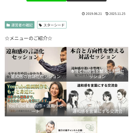
2019.06.21
2025.11.25
運営者の雑記
スターシード
☆メニューのご紹介☆
本音と方向性を整える対話セ
違和感の言語化セッション
ッション
YouTube動画制作・運用サポ
ート
違和感を言葉にする交流会