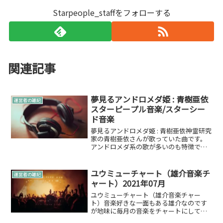
Starpeople_staffをフォローする
関連記事
夢見るアンドロメダ姫 : 青樹亜依
運営者の雑記
スターピープル音楽/スターシー
ド音楽
夢見るアンドロメダ姫 : 青樹亜依神霊研究
家の青樹亜依さんが歌っていた曲です。
アンドロメダ系の歌が多いのも特徴で
す。以前紹介したソングがこちらぜひ、
一度聴いてみてくださいね。今回もお読
みいただきましてありがとうございまし
ユウミューチャート（雄介音楽チ
運営者の雑記
た。アナタに素敵な...
ャート）2021年07月
ユウミューチャート（雄介音楽チャー
ト）音楽好きな一面もある雄介なのです
が地味に毎月の音楽をチャートにして聴
くという趣味を持っています。そこで、