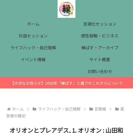
ホーム
言語化セッション
対話セッション
感性戦略・ビジネス
ライフハック・自己理解
縁ぱす・アーカイブ
イベント情報
サイト概要
お問い合わせ
【大切なお知らせ】2026年「縁ぱす」と雄介のこれからについて
ホーム
ライフハック・自己理解
言葉綴
運
営者の雑記
オリオンとプレアデス, 1. オリオン : 山田和