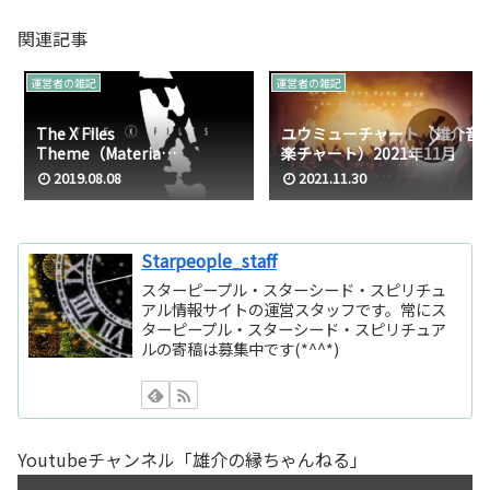
関連記事
運営者の雑記
運営者の雑記
The X Files
ユウミューチャート（雄介音
Theme（Materia
楽チャート）2021年11月
Primoris）を聴き比べてみ
2019.08.08
2021.11.30
た。
Starpeople_staff
スターピープル・スターシード・スピリチュ
アル情報サイトの運営スタッフです。常にス
ターピープル・スターシード・スピリチュア
ルの寄稿は募集中です(*^^*)
Youtubeチャンネル「雄介の縁ちゃんねる」