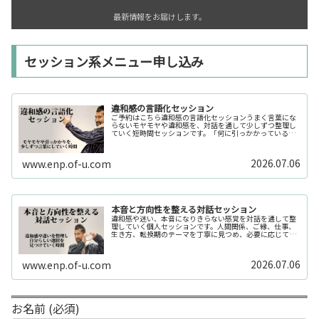
最新情報をお届けします。
セッション系メニュー申し込み
違和感の言語化セッション
ご予約はこちら違和感の言語化セッションうまく言葉にな
らないモヤモヤや違和感を、対話を通して少しずつ整理し
ていく短時間セッションです。「何に引っかかっているの
か分からない」「今の自分の状態を整理したい」そんな時
の入口としてご利用いただけます。...
2026.07.06
www.enp.of-u.com
本音と方向性を整える対話セッション
違和感や迷い、本音になりきらない感覚を対話を通して整
理していく個人セッションです。人間関係、ご縁、仕事、
生き方、転換期のテーマを丁寧に見つめ、必要に応じてカ
ードや感性の視点も補助的に用います。
2026.07.06
www.enp.of-u.com
お名前 (必須)