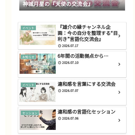
神城月星の『天使の交流会』
『雄介の縁チャンネル企
イベント
画：今の自分を整理する“目
利き”言語化交流会』
2026.07.17
6年間の活動拠点から…
お知らせ
2026.07.10
違和感を言葉にする交流会
イベント
2026.07.07
違和感の言語化セッション
セッション
2026.07.06