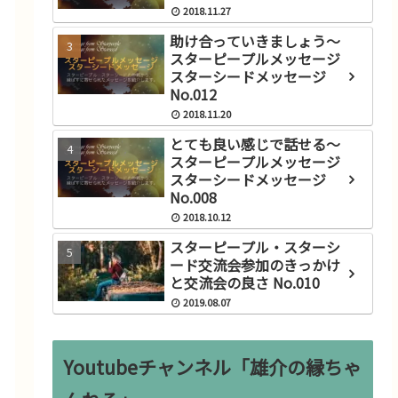
2018.11.27
助け合っていきましょう～
スターピープルメッセージ
スターシードメッセージ
No.012
2018.11.20
とても良い感じで話せる～
スターピープルメッセージ
スターシードメッセージ
No.008
2018.10.12
スターピープル・スターシ
ード交流会参加のきっかけ
と交流会の良さ No.010
メッセージ
2019.08.07
き
応援しています～スターピー
セ
プルメッセージ スターシード
Youtubeチャンネル「雄介の縁ちゃ
ージ
メッセージ No.014
2018.11.27