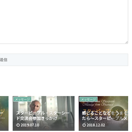
メッセージ
メッセージ
ー
スターピープル・スターシー
感じることなどをうまくで
ード
ド交流会参加きっかけ
たら～スターピープルメッ
No.007
ージ スターシードメッセ
2019.07.10
2018.12.02
No.015