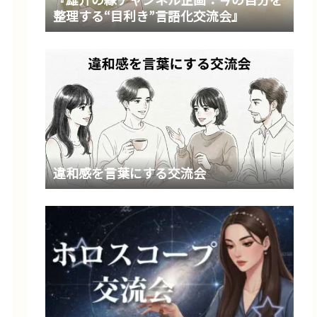
整理する“目利き”言語化交流会』
違和感を言葉にする交流会