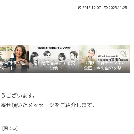
2018.12.07
2025.11.25
be動画制作・運
違和感を言葉にする交
『雄介の縁チャンネル
サポート
流会
企画：今の自分を整理
する“目利き”言語化交
流会』
。
とうございます。
お寄せ頂いたメッセージをご紹介します。