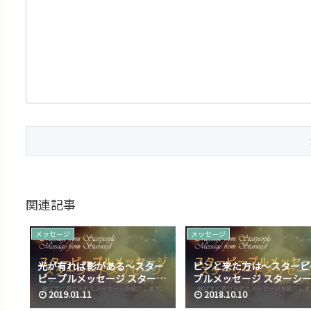
関連記事
メッセージ
メッセージ
光が有れば影がある～スター
ピンと来た方は～スターピ
ピープルメッセージ スターシ
プルメッセージ スターシ
ードメッセージ No.017
メッセージ No.007
2019.01.11
2018.10.10