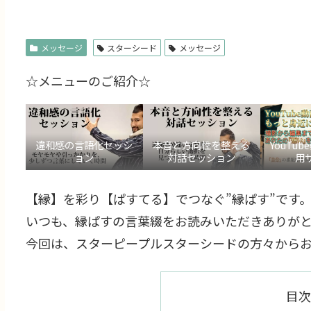
メッセージ
スターシード
メッセージ
☆メニューのご紹介☆
違和感の言語化セッシ
本音と方向性を整える
YouTu
ョン
対話セッション
用
【縁】を彩り【ぱすてる】でつなぐ”縁ぱす”です
いつも、縁ぱすの言葉綴をお読みいただきありが
今回は、スターピープルスターシードの方々から
目次