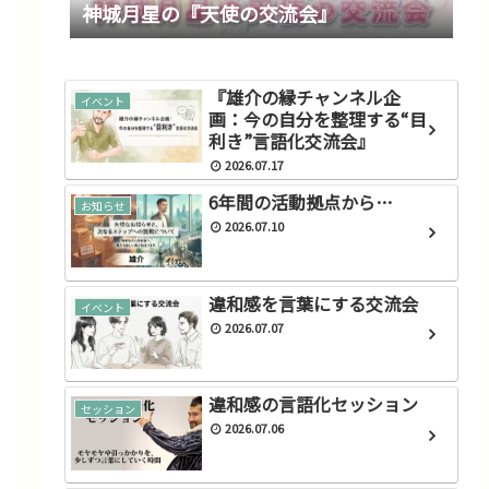
神城月星の『天使の交流会』
『雄介の縁チャンネル企
イベント
画：今の自分を整理する“目
利き”言語化交流会』
2026.07.17
6年間の活動拠点から…
お知らせ
2026.07.10
違和感を言葉にする交流会
イベント
2026.07.07
違和感の言語化セッション
セッション
2026.07.06