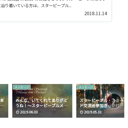
辿り着いている方は、スターピープル...
2018.11.14
メッセージ
メッセージ
よ本
みんな、いてくれてありがと
スターピープル・スターシ
メ
うね！～スターピープルメッ
ド交流会参加きっかけ
ッセ
セージ スターシードメッセー
No.001
2019.06.03
2019.05.31
ジ No.023