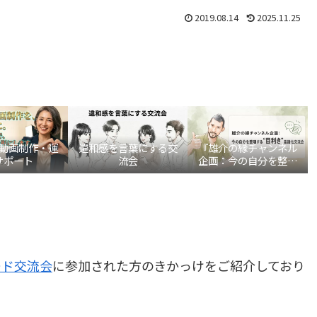
2019.08.14
2025.11.25
be動画制作・運
違和感を言葉にする交
『雄介の縁チャンネル
サポート
流会
企画：今の自分を整理
する“目利き”言語化交
流会』
ード交流会
に参加された方のきかっけをご紹介しており