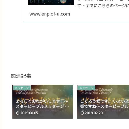
て…すでにこちらのページに
www.enp.of-u.com
関連記事
メッセージ
メッセージ
よろしくおねがいします！～
ごくろう様です。 いよい
スターピープルメッセージ ス
番ですね～スターピープル
ターシードメッセージ
ッセージ スターシードメ
2019.08.05
2019.02.20
No.027
ージ No.019