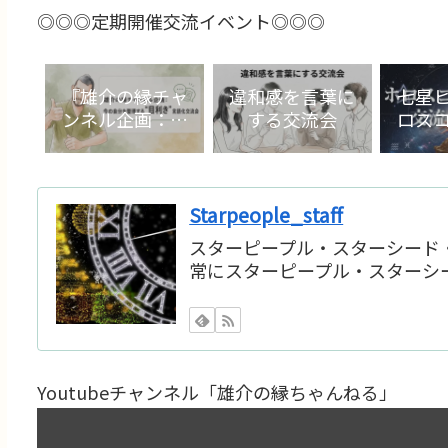
◎◎◎定期開催交流イベント◎◎◎
『雄介の縁チャ
違和感を言葉に
七星
ンネル企画：今
する交流会
ロス
の自分を整理す
る“目利き”言語
化交流会』
Starpeople_staff
スターピープル・スターシード
常にスターピープル・スターシー
Youtubeチャンネル「雄介の縁ちゃんねる」