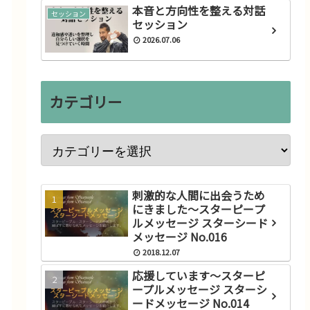
本音と方向性を整える対話
セッション
セッション
2026.07.06
カテゴリー
刺激的な人間に出会うため
にきました～スターピープ
メッセージ
ルメッセージ スターシード
メッセージ No.016
ー
シンクロニシティがたくさん
2018.12.07
起こりました～スターピープ
ルメッセージ スターシードメ
2018.10.03
応援しています～スターピ
ッセージ No.005
ープルメッセージ スターシ
ードメッセージ No.014