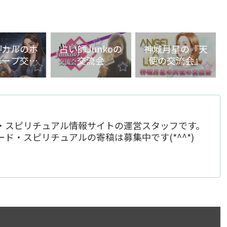
ヒカルのホ
占い師Junkoの
神城月星の『天
コープ交流
交流会
使の交流会』
会
・スピリチュアル情報サイトの運営スタッフです。
ド・スピリチュアルの寄稿は募集中です(*^^*)