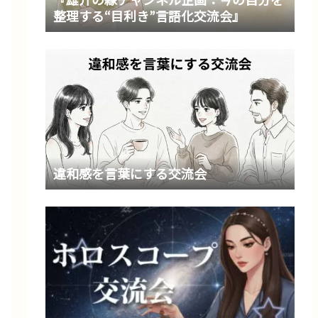
整理する“目利き”言語化交流会』
違和感を言葉にする交流会