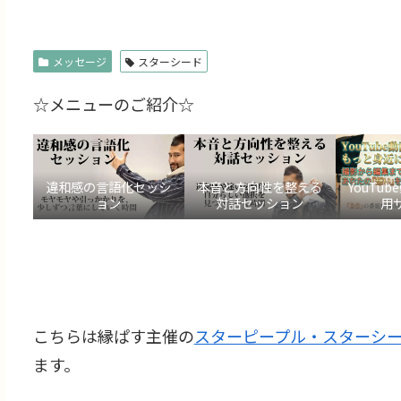
メッセージ
スターシード
☆メニューのご紹介☆
違和感の言語化セッシ
本音と方向性を整える
YouTu
ョン
対話セッション
用
こちらは縁ぱす主催の
スターピープル・スターシ
ます。