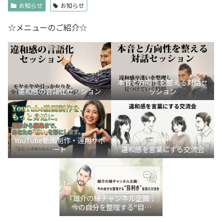
お知らせ
お知らせ
☆メニューのご紹介☆
本音と方向性を整える対話セ
違和感の言語化セッション
ッション
YouTube動画制作・運用サポ
ート
違和感を言葉にする交流会
『雄介の縁チャンネル企画：
今の自分を整理する“目利
き”言語化交流会』