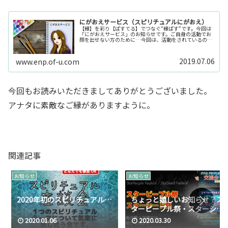
にがおえサービス（スピリチュアルにがおえ）
【縁】を彩り【ぱすてる】でつなぐ”縁ぱす”です。今回は
「にがおえサービス」のお知らせです。ご自身の活動でお
顔を出せない方のために…今回は、活動をされているのに
もかかわらず顔を出せない方のために縁ぱすから、にがお
えサービスのご提案です♪活動し...
2019.07.06
www.enp.of-u.com
今回もお読みいただきましてありがとうございました。
アナタに素敵なご縁がありますように。
関連記事
お知らせ
お知らせ
2020年初のスピリチュアル…
ちょっと嬉しいお知らせ？ス
ターピープル祭・スターシー
ド祭
2020.01.06
2020.03.30