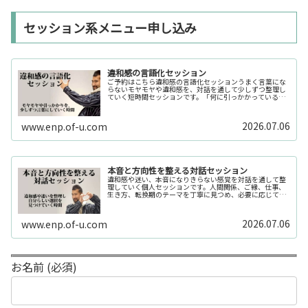
セッション系メニュー申し込み
違和感の言語化セッション
ご予約はこちら違和感の言語化セッションうまく言葉にな
らないモヤモヤや違和感を、対話を通して少しずつ整理し
ていく短時間セッションです。「何に引っかかっているの
か分からない」「今の自分の状態を整理したい」そんな時
の入口としてご利用いただけます。...
2026.07.06
www.enp.of-u.com
本音と方向性を整える対話セッション
違和感や迷い、本音になりきらない感覚を対話を通して整
理していく個人セッションです。人間関係、ご縁、仕事、
生き方、転換期のテーマを丁寧に見つめ、必要に応じてカ
ードや感性の視点も補助的に用います。
2026.07.06
www.enp.of-u.com
お名前 (必須)