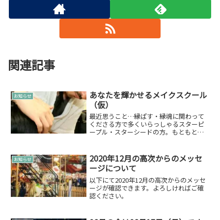
関連記事
あなたを輝かせるメイクスクール
お知らせ
（仮）
最近思うこと…縁ぱす・縁魂に関わって
くださる方で多くいらっしゃるスターピ
ープル・スターシードの方。もともとも
っているものは綺麗で顔も素敵な方が多
いと雄介は思っております。ただ、スタ
ーピープル・スターシードの性質か気質
2020年12月の高次からのメッセ
お知らせ
なのかあまり地球でのメイ...
ージについて
以下にて2020年12月の高次からのメッセ
ージが確認できます。よろしければご確
認ください。