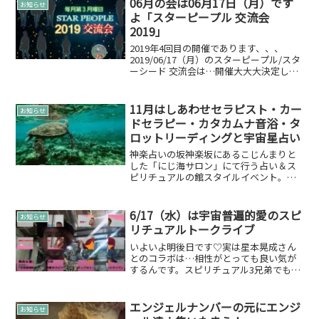
06月の会は06月17日（月）です
お知らせ
よ「スターピープル 交流会
2019」
2019年4回目の開催であります、、、
2019/06/17（月）のスターピープル/スタ
ーシード 交流会は…開催大大大決定して
おります！お休みをしてしまい本当に申
し訳ありませんでした！今回も、縁ぱ
す 雄介とは別にスターピープルの参加
11月はしあわせセラピスト・カー
お知らせ
者の方もい...
ドセラピー・カタカムナ音浴・タ
ロットリーディングと宇宙星占い
神楽占いの坂神楽坂にあるこじんまりと
した「にじ海サロン」にて行う占い＆ス
ピリチュアルの館スタイルイベント。癒
やしや開運を占いでお届けし、あなたを
救います。というテーマは「占いいやし
祭」と共通ですが…規模もプチな感じで
6/17（水）は宇宙普遍的愛のスピ
お知らせ
気軽にお越しやすい雰囲気...
リチュアルトークライブ
いよいよ明後日です♡実は星本晃成さん
とのコラボは…相性がとっても良い気が
するんです。スピリチュアル3兄弟でも居
心地がよく長男としてびしっと決めると
ころは決めてくれます。カードリーディ
ングチャネリングも冴えわたる二人。ぜ
エンジェルナンバーの元にエンジ
お知らせ
ひ、こんな時期ですが見...